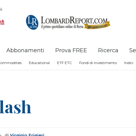
è
Abbonamenti
Prova FREE
Ricerca
Se
Commodities
Educational
ETF ETC
Fondi di investimento
Indici
Flash
di
Virginio Frigieri