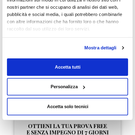
nostri partner che si occupano di analisi dei dati web,
Dave Landry
pubblicità e social media, i quali potrebbero combinarle
Star del trading USA
con altre informazioni che ha fornito loro o che hanno
raccolto dal suo utilizzo dei loro servizi.
"LombardReport.com è
uno dei pochi siti che io
conosca al mondo dove
Mostra dettagli
tutti gli autori segnalino
chiaramente quali sono le
Accetta tutti
loro indicazioni di trading
in modo da renderle
replicabili al 100%."
Personalizza
Accetta solo tecnici
OTTIENI LA TUA PROVA FREE
E SENZA IMPEGNO DI 7 GIORNI