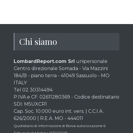
Chi siamo
LombardReport.com Srl
unipersonale
Centro direzionale Somada - Via Mazzini
184/B - piano terra - 41049 Sassuolo - MO
ITALY
Tel 02 30314494
P.IVA e CF: 02611280369 - Codice destinatario
SDI: M5UXCR1
Cap. Soc. 10.000 euro int. vers. | C.C.I.A.
626/2000 | R.E.A. MO - 444011
Quotidiano di informazione di Borsa autorizzazione 6
Tribunale di Modena 16/10/2025