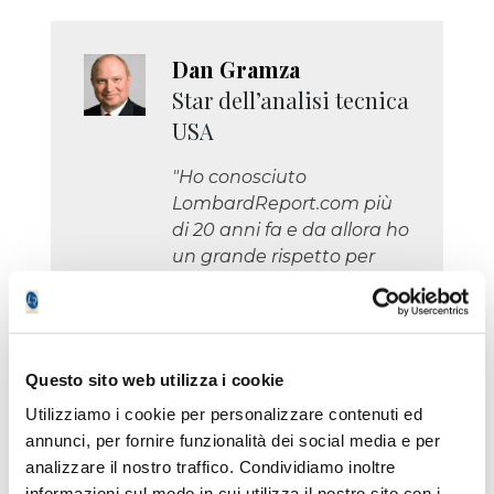
Dan Gramza
Star dell’analisi tecnica
USA
"Ho conosciuto
LombardReport.com più
di 20 anni fa e da allora ho
un grande rispetto per
questo giornale di Borsa
perché combina una
eccellente esperienza
tecnica con una grande
Questo sito web utilizza i cookie
professionalità."
Utilizziamo i cookie per personalizzare contenuti ed
annunci, per fornire funzionalità dei social media e per
analizzare il nostro traffico. Condividiamo inoltre
informazioni sul modo in cui utilizza il nostro sito con i