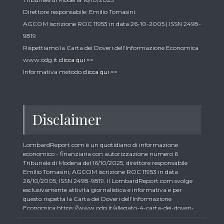
Direttore responsabile: Emilio Tomasini.
AGCOM iscrizione ROC 11953 in data 26-10-2005 | ISSN 2498-
9819
Rispettiamo la Carta dei Doveri dell’Informazione Economica
www.odg.it
clicca qui >>
Informativa metodo
clicca qui >>
Disclaimer
LombardReport.com è un quotidiano di informazione
economico - finanziaria con autorizzazione numero 6
Tribunale di Modena del 16/10/2025, direttore responsabile
Emilio Tomasini, AGCOM iscrizione ROC 11953 in data
26/10/2005, ISSN 2498-9819. Il LombardReport.com svolge
esclusivamente attività giornalistica e informativa e per
questo rispetta la Carta dei Doveri dell’Informazione
Economica https://www.odg.it/allegato-4-carta-dei-doveri-
dellinformazione-economica/24292. In conformità ai principi