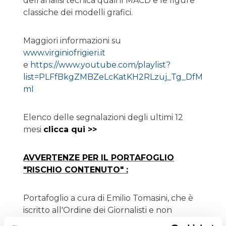
dell'analisi tecnica quali il MACD e le figure
classiche dei modelli grafici.
Maggiori informazioni su
www.virginiofrigieri.it
e
https://www.youtube.com/playlist?
list=PLFfBkgZMBZeLcKatKH2RLzuj_Tg_DfM
mI
Elenco delle segnalazioni degli ultimi 12
mesi
clicca qui >>
AVVERTENZE PER IL PORTAFOGLIO
"RISCHIO CONTENUTO" :
Portafoglio a cura di Emilio Tomasini, che è
iscritto all'Ordine dei Giornalisti e non
detiene i titoli oggetto delle sue analisi.