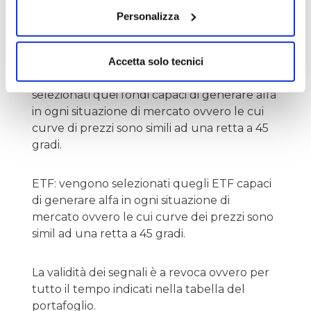
patrimoniali solidi e rischio compatibile. Di
Personalizza
solito vengono consigliate in collocamento o
secondo il ranking dei bond di Borsa Italiana.
Accetta solo tecnici
FONDI DI INVESTIMENTO: vengono
selezionati quei fondi capaci di generare alfa
in ogni situazione di mercato ovvero le cui
curve di prezzi sono simili ad una retta a 45
gradi.
ETF: vengono selezionati quegli ETF capaci
di generare alfa in ogni situazione di
mercato ovvero le cui curve dei prezzi sono
simil ad una retta a 45 gradi.
La validità dei segnali è a revoca ovvero per
tutto il tempo indicati nella tabella del
portafoglio.