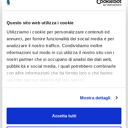
Si tratta dei migliori articoli selezionati dal
direttore del giornale con operazioni a basso
Questo sito web utilizza i cookie
rischio. Si tratta di operazioni su certificate,
Utilizziamo i cookie per personalizzare contenuti ed
obbligazioni, ETF e fondi di investimento con
annunci, per fornire funzionalità dei social media e per
l'obiettivo di fornire una valida alternativa
analizzare il nostro traffico. Condividiamo inoltre
all'investimento in obbligazioni di Stato.
informazioni sul modo in cui utilizza il nostro sito con i
nostri partner che si occupano di analisi dei dati web,
La selezione avviene in base a diversi metodi
pubblicità e social media, i quali potrebbero combinarle
propri di cui si fornisce una sintesi:
con altre informazioni che ha fornito loro o che hanno
raccolto dal suo utilizzo dei loro servizi.
CERTIFICATE: misprincing di rendimento o
di rischio rispetto ai peers
Mostra dettagli
OBBLIGAZIONI: vengono selezionate quelle
Accetta tutti
obbligazioni corporate che hanno
rendimenti superiori ai titoli di stato e stati