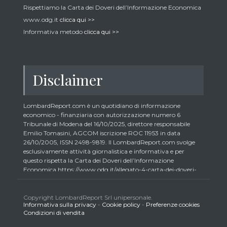
Rispettiamo la Carta dei Doveri dell’Informazione Economica
www.odg.it
clicca qui >>
Informativa metodo
clicca qui >>
Disclaimer
LombardReport.com è un quotidiano di informazione
economico - finanziaria con autorizzazione numero 6
Tribunale di Modena del 16/10/2025, direttore responsabile
Emilio Tomasini, AGCOM iscrizione ROC 11953 in data
26/10/2005, ISSN 2498-9819. Il LombardReport.com svolge
esclusivamente attività giornalistica e informativa e per
questo rispetta la Carta dei Doveri dell’Informazione
Economica https://www.odg.it/allegato-4-carta-dei-doveri-
dellinformazione-economica/24292. In conformità ai principi
di trasparenza imposti dalla citata Carta i lettori debbono
essere consapevoli che i collaboratori di LombardReport.com
Copyright LombardReport Srl unipersonale.
Informativa sulla privacy
-
Cookie policy
-
Preferenze cookies
iscritti all’Ordine dei Giornalisti non possono detenere i titoli
Condizioni di vendita
oggetto dei loro articoli mentre i collaboratori non giornalisti
potrebbero detenere, sebbene in percentuali minime tipiche di