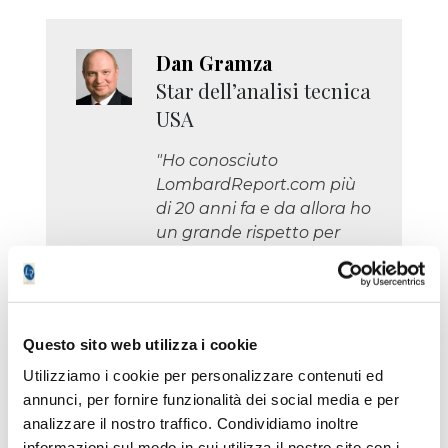
Dan Gramza
Star dell’analisi tecnica
USA
"Ho conosciuto
LombardReport.com più
di 20 anni fa e da allora ho
un grande rispetto per
questo giornale di Borsa
perché combina una
eccellente esperienza
tecnica con una grande
Questo sito web utilizza i cookie
professionalità."
Utilizziamo i cookie per personalizzare contenuti ed
annunci, per fornire funzionalità dei social media e per
analizzare il nostro traffico. Condividiamo inoltre
informazioni sul modo in cui utilizza il nostro sito con i