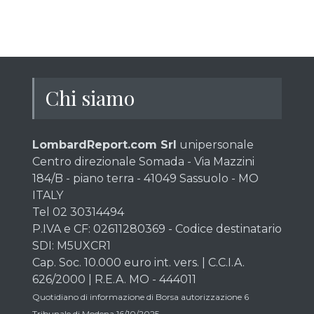
Chi siamo
LombardReport.com Srl
unipersonale
Centro direzionale Somada - Via Mazzini
184/B - piano terra - 41049 Sassuolo - MO
ITALY
Tel 02 30314494
P.IVA e CF: 02611280369 - Codice destinatario
SDI: M5UXCR1
Cap. Soc. 10.000 euro int. vers. | C.C.I.A.
626/2000 | R.E.A. MO - 444011
Quotidiano di informazione di Borsa autorizzazione 6
Tribunale di Modena 16/10/2025