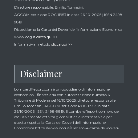
Direttore responsabile: Emilio Tomasini.
AGCOM iscrizione ROC 11953 in data 26-10-2005 | ISSN 2498-
9819
Rispettiamo la Carta dei Doveri dell’Informazione Economica
www.odg.it
clicca qui >>
Informativa metodo
clicca qui >>
Disclaimer
LombardReport.com è un quotidiano di informazione
economico - finanziaria con autorizzazione numero 6
Tribunale di Modena del 16/10/2025, direttore responsabile
Emilio Tomasini, AGCOM iscrizione ROC 11953 in data
26/10/2005, ISSN 2498-9819. Il LombardReport.com svolge
esclusivamente attività giornalistica e informativa e per
questo rispetta la Carta dei Doveri dell’Informazione
Economica https://www.odg.it/allegato-4-carta-dei-doveri-
dellinformazione-economica/24292. In conformità ai principi