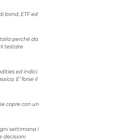
 di bond, ETF ed
talia perché da
li testate
ities ed indici.
sica. E’ forse il
che copre con un
ogni settimana i
e decisioni