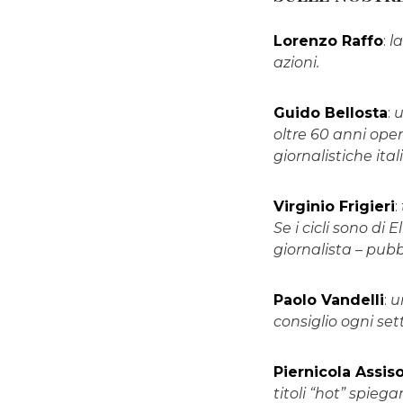
Lorenzo Raffo
:
l
azioni.
Guido Bellosta
:
u
oltre 60 anni oper
giornalistiche ital
Virginio Frigieri
:
Se i cicli sono di E
giornalista – pubb
Paolo Vandelli
:
u
consiglio ogni se
Piernicola Assis
titoli “hot” spieg