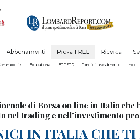
è
Abbonamenti
Prova FREE
Ricerca
Se
Commodities
Educational
ETF ETC
Fondi di investimento
Indici
ornale di Borsa on line in Italia che
ta nel trading e nell’investimento pr
NICI IN ITALIA CHE T