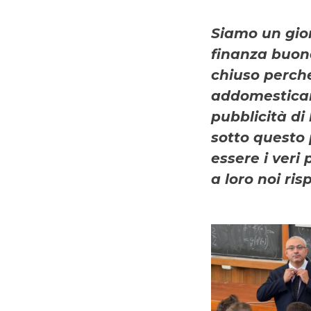
Siamo un gior
finanza buon
chiuso perché
addomesticar
pubblicità di
sotto questo p
essere i veri
a loro noi ri