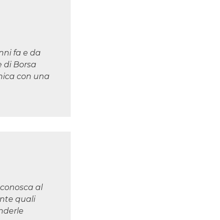
ni fa e da
e di Borsa
nica con una
 conosca al
nte quali
enderle