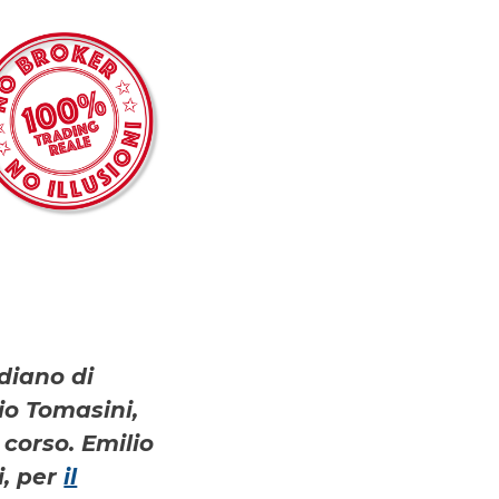
diano di
io Tomasini,
 corso. Emilio
i, per
il