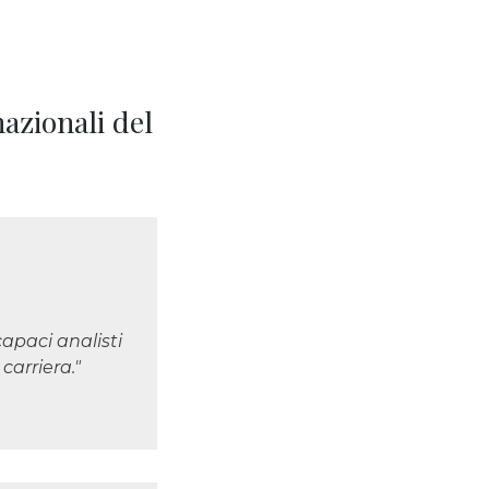
azionali del
apaci analisti
carriera."