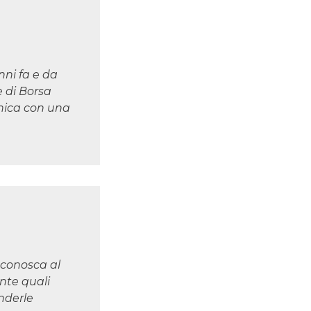
ni fa e da
e di Borsa
nica con una
 conosca al
nte quali
enderle