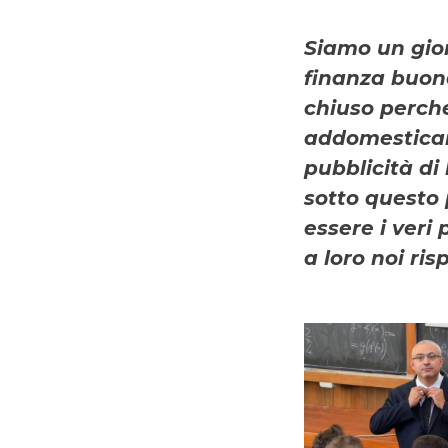
Siamo un gior
finanza buon
chiuso perché
addomesticar
pubblicità di
sotto questo p
essere i veri
a loro noi ri