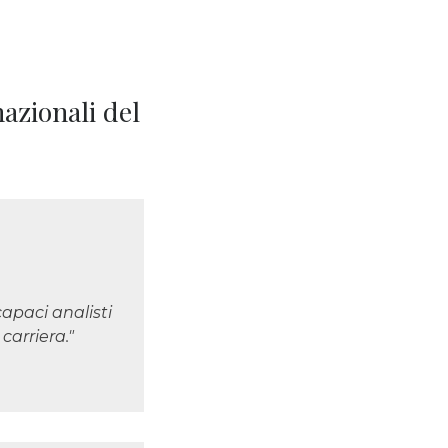
azionali del
apaci analisti
carriera."