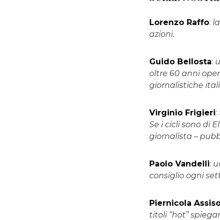
Lorenzo Raffo
:
l
azioni.
Guido Bellosta
:
u
oltre 60 anni oper
giornalistiche ital
Virginio Frigieri
:
Se i cicli sono di E
giornalista – pubb
Paolo Vandelli
:
u
consiglio ogni se
Piernicola Assis
titoli “hot” spieg