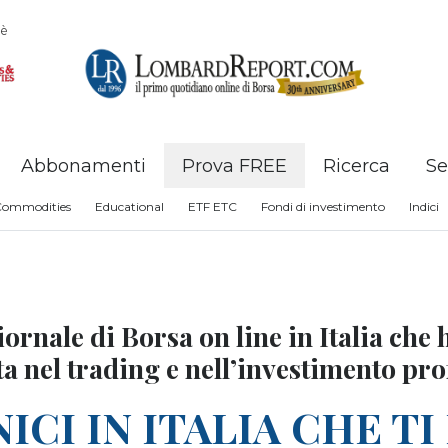
è
Abbonamenti
Prova FREE
Ricerca
Se
Commodities
Educational
ETF ETC
Fondi di investimento
Indici
ornale di Borsa on line in Italia che
ta nel trading e nell’investimento pr
NICI IN ITALIA CHE T