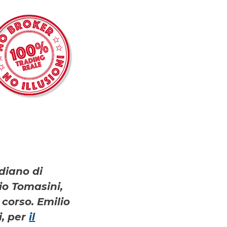
diano di
io Tomasini,
 corso. Emilio
i, per
il