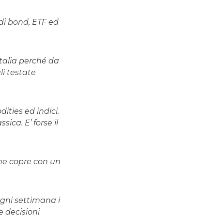
 di bond, ETF ed
talia perché da
li testate
ities ed indici.
sica. E’ forse il
che copre con un
ogni settimana i
e decisioni