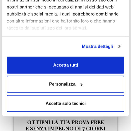
nostri partner che si occupano di analisi dei dati web,
Dave Landry
pubblicità e social media, i quali potrebbero combinarle
Star del trading USA
con altre informazioni che ha fornito loro o che hanno
raccolto dal suo utilizzo dei loro servizi.
"LombardReport.com è
uno dei pochi siti che io
conosca al mondo dove
Mostra dettagli
tutti gli autori segnalino
chiaramente quali sono le
Accetta tutti
loro indicazioni di trading
in modo da renderle
replicabili al 100%."
Personalizza
Accetta solo tecnici
OTTIENI LA TUA PROVA FREE
E SENZA IMPEGNO DI 7 GIORNI