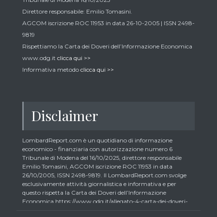
Direttore responsabile: Emilio Tomasini.
AGCOM iscrizione ROC 11953 in data 26-10-2005 | ISSN 2498-
9819
Rispettiamo la Carta dei Doveri dell’Informazione Economica
www.odg.it
clicca qui >>
Informativa metodo
clicca qui >>
Disclaimer
LombardReport.com è un quotidiano di informazione
economico - finanziaria con autorizzazione numero 6
Tribunale di Modena del 16/10/2025, direttore responsabile
Emilio Tomasini, AGCOM iscrizione ROC 11953 in data
26/10/2005, ISSN 2498-9819. Il LombardReport.com svolge
esclusivamente attività giornalistica e informativa e per
questo rispetta la Carta dei Doveri dell’Informazione
Economica https://www.odg.it/allegato-4-carta-dei-doveri-
dellinformazione-economica/24292. In conformità ai principi