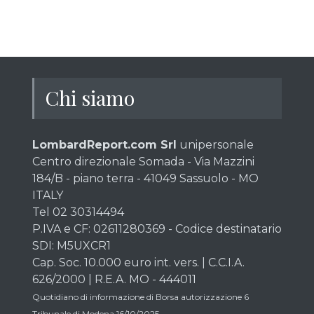
Chi siamo
LombardReport.com Srl
unipersonale
Centro direzionale Somada - Via Mazzini
184/B - piano terra - 41049 Sassuolo - MO
ITALY
Tel 02 30314494
P.IVA e CF: 02611280369 - Codice destinatario
SDI: M5UXCR1
Cap. Soc. 10.000 euro int. vers. | C.C.I.A.
626/2000 | R.E.A. MO - 444011
Quotidiano di informazione di Borsa autorizzazione 6
Tribunale di Modena 16/10/2025