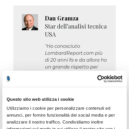
Dan Gramza
Star dell’analisi tecnica
USA
"Ho conosciuto
LombardReport.com più
di 20 anni fa e da allora ho
un grande rispetto per
questo giornale di Borsa
perché combina una
eccellente esperienza
tecnica con una grande
Questo sito web utilizza i cookie
professionalità."
Utilizziamo i cookie per personalizzare contenuti ed
annunci, per fornire funzionalità dei social media e per
analizzare il nostro traffico. Condividiamo inoltre
informazioni sul modo in cui utilizza il nostro sito con i