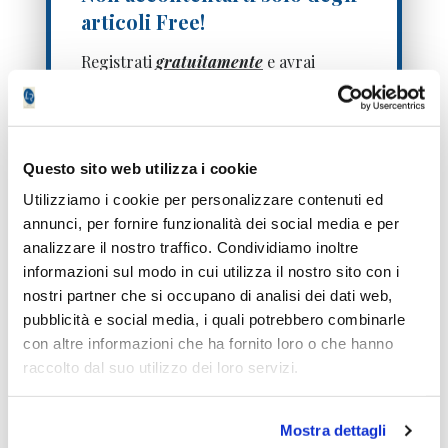
articoli Free!
Registrati
gratuitamente
e avrai
accesso senza limitazioni
ai servizi
premium
per 7 giorni
!
Questo sito web utilizza i cookie
Utilizziamo i cookie per personalizzare contenuti ed
annunci, per fornire funzionalità dei social media e per
analizzare il nostro traffico. Condividiamo inoltre
informazioni sul modo in cui utilizza il nostro sito con i
nostri partner che si occupano di analisi dei dati web,
pubblicità e social media, i quali potrebbero combinarle
Ti inviamo solo un SMS di verifica, niente
spam.
con altre informazioni che ha fornito loro o che hanno
raccolto dal suo utilizzo dei loro servizi.
Mostra dettagli