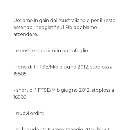
Usciamo in gain dall'Australiano e per il resto
essendo "hedgiati" sul Fib dobbiamo
attendere.
Le nostre posizioni in portafoglio:
- long di 1 FTSE/Mib giugno 2012, stoploss a
15805
- short di 1 FTSE/Mib giugno 2012, stoploss a
16960
I nuovi ordini:
- sul Crude Oil Nymex maggio 2012, buy 1