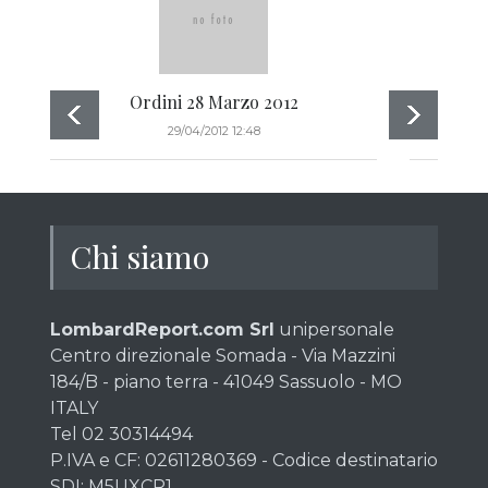
Ordini 28 Marzo 2012
29/04/2012 12:48
Chi siamo
LombardReport.com Srl
unipersonale
Centro direzionale Somada - Via Mazzini
184/B - piano terra - 41049 Sassuolo - MO
ITALY
Tel 02 30314494
P.IVA e CF: 02611280369 - Codice destinatario
SDI: M5UXCR1