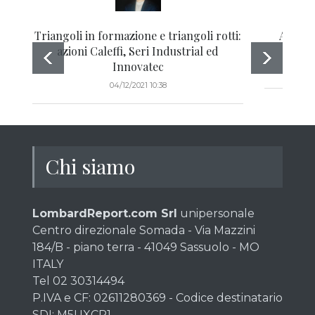
Triangoli in formazione e triangoli rotti:
Azioni 
azioni Caleffi, Seri Industrial ed
Orser
Innovatec
04/12/2021 10:38
Chi siamo
LombardReport.com Srl
unipersonale
Centro direzionale Somada - Via Mazzini
184/B - piano terra - 41049 Sassuolo - MO
ITALY
Tel 02 30314494
P.IVA e CF: 02611280369 - Codice destinatario
SDI: M5UXCR1