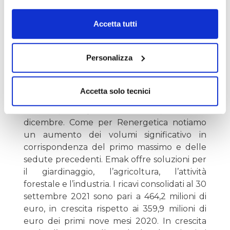
Prendiamo in considerazione anche
Emak
Accetta tutti
(sabato Lombard Stock Index di 22). Sul
grafico di questo titolo segnaliamo la
Personalizza
presenza di un triangolo in formazione dato
dal primo massimo di 2,37 del 30 novembre,
dal minimo di 2,12 del 2 dicembre e da
Accetta solo tecnici
quello che per il momento è il secondo
massimo, la quotazione di 2,25 del 7
dicembre. Come per Renergetica notiamo
un aumento dei volumi significativo in
corrispondenza del primo massimo e delle
sedute precedenti. Emak offre soluzioni per
il giardinaggio, l’agricoltura, l’attività
forestale e l’industria. I ricavi consolidati al 30
settembre 2021 sono pari a 464,2 milioni di
euro, in crescita rispetto ai 359,9 milioni di
euro dei primi nove mesi 2020. In crescita