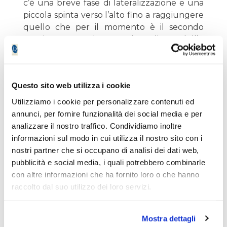
c’è una breve fase di lateralizzazione e una
piccola spinta verso l’alto fino a raggiungere
quello che per il momento è il secondo
massimo, ovvero la quotazione di 7,28 dell’8
e 9 dicembre. Renergetica opera nel settore
delle energie rinnovabili; nel primo semestre
2021 ha realizzato ricavi per 5,3 milioni di
Questo sito web utilizza i cookie
euro, in calo rispetto ai circa 5,6 milioni di
euro al 30 giugno 2020. Contrazione anche
Utilizziamo i cookie per personalizzare contenuti ed
per l’EBITDA che al 30 giugno 2020 era pari
annunci, per fornire funzionalità dei social media e per
a circa 2,6 milioni di euro, mentre al 30
analizzare il nostro traffico. Condividiamo inoltre
giugno 2021 è di circa 2,1 milioni di euro.
informazioni sul modo in cui utilizza il nostro sito con i
nostri partner che si occupano di analisi dei dati web,
pubblicità e social media, i quali potrebbero combinarle
con altre informazioni che ha fornito loro o che hanno
raccolto dal suo utilizzo dei loro servizi.
Mostra dettagli