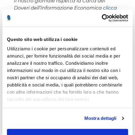
Il nostro giornale rispetta la Carta dei
Doveri dell’Informazione Economica
clicca
qui >>
Informativa metodo
clicca qui >>
Questo sito web utilizza i cookie
Emilio Tomasini
Utilizziamo i cookie per personalizzare contenuti ed
annunci, per fornire funzionalità dei social media e per
analizzare il nostro traffico. Condividiamo inoltre
informazioni sul modo in cui utilizza il nostro sito con i
nostri partner che si occupano di analisi dei dati web,
pubblicità e social media, i quali potrebbero combinarle
Non accontentarti solo degli
con altre informazioni che ha fornito loro o che hanno
articoli Free!
raccolto dal suo utilizzo dei loro servizi.
Registrati
gratuitamente
e avrai
accesso senza limitazioni
ai servizi
Mostra dettagli
premium
per 7 giorni
!