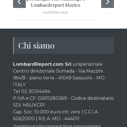
Lombardreport Storico
04/07/2024 16:24
Chi siamo
LombardReport.com Srl
unipersonale
Centro direzionale Somada - Via Mazzini
184/B - piano terra - 41049 Sassuolo - MO
ITALY
Tel 02 30314494
P.IVA e CF: 02611280369 - Codice destinatario
SDI: M5UXCR1
Cap. Soc. 10.000 euro int. vers. | C.C.I.A.
626/2000 | R.E.A. MO - 444011
Quotidiano di informazione di Borsa autorizzazione 6