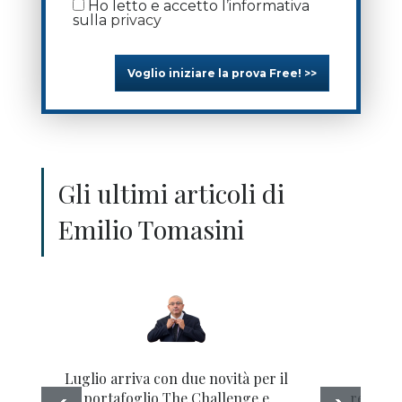
Ho letto e accetto l’informativa
sulla
privacy
Voglio iniziare la prova Free! >>
Gli ultimi articoli di
Emilio Tomasini
Luglio arriva con due novità per il
PMI In
portafoglio The Challenge e
relativa