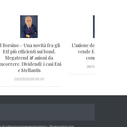
Il Borsino – Una novità fra gli
L’azione del giorno – Ferra
Etf più efficienti sui bond.
vende Elkann e intanto
Megatrend & azioni da
compra il retail
incorrere. Dividendi: i casi Eni
28/02/2025 08:07
e Stellantis
02/03/2025 09:01
di informazione economico - finanziaria con