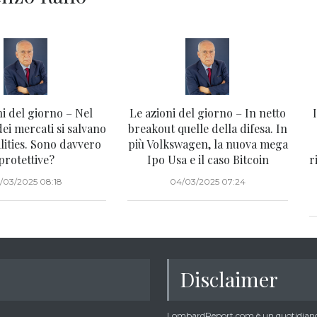
ni del giorno – Nel
Le azioni del giorno – In netto
i mercati si salvano
breakout quelle della difesa. In
ilities. Sono davvero
più Volkswagen, la nuova mega
protettive?
Ipo Usa e il caso Bitcoin
r
/03/2025 08:18
04/03/2025 07:24
Disclaimer
LombardReport.com è un quotidiano 