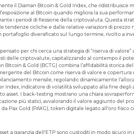
mente il Diaman Bitcoin & Gold Index, che ridistribuisce me
esposizione al Bitcoin quando migliora la sua performance
rante i periodi di flessione della criptovaluta. Questa stra
le tendenze cicliche e dalle relative variazioni di prezz
 portafoglio diversificato sul lungo termine, rivolto a invest
pensato per chi cerca una strategia di “riserva di valore” 
isti delle criptovalute, capitalizzando al contempo il poten
n Bitcoin & Gold (BCTG) combina l’affidabilità storica del
mergente del Bitcoin come riserva di valore e copertura c
bilanciamento mensile, regolando dinamicamente l’allocazio
er Index, indicatore di volatilità sviluppato alla fine degli 
o asset. I back-testing mostrano una chiara sovraperform
cazione più statici, avvalorando il valore aggiunto del 
 e da Pax Gold (PAXG), token digitale legato all'oro fisic
sset a garanzia dell'ETP sono custoditi in modo sicuro in