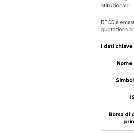
istituzionale.
BTCG è emesso
quotazione an
I dati chiave
Nome d
Simbol
I
Borsa di 
pri