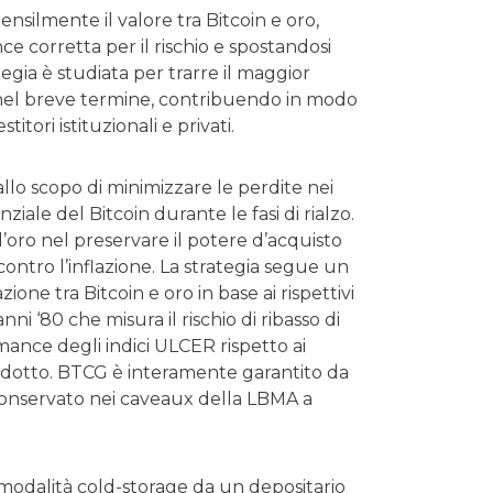
nsilmente il valore tra Bitcoin e oro,
 corretta per il rischio e spostandosi
tegia è studiata per trarre il maggior
o nel breve termine, contribuendo in modo
itori istituzionali e privati.
allo scopo di minimizzare le perdite nei
ziale del Bitcoin durante le fasi di rialzo.
l’oro nel preservare il potere d’acquisto
ontro l’inflazione. La strategia segue un
ne tra Bitcoin e oro in base ai rispettivi
anni ‘80 che misura il rischio di ribasso di
ance degli indici ULCER rispetto ai
prodotto. BTCG è interamente garantito da
o conservato nei caveaux della LBMA a
 modalità cold-storage da un depositario