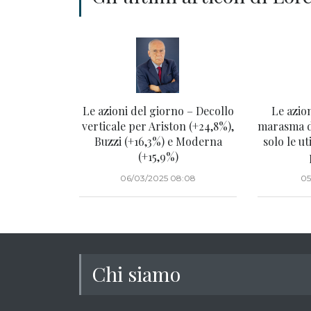
Le azioni del giorno – Decollo
Le azio
verticale per Ariston (+24,8%),
marasma de
Buzzi (+16,3%) e Moderna
solo le ut
(+15,9%)
06/03/2025 08:08
05
Chi siamo