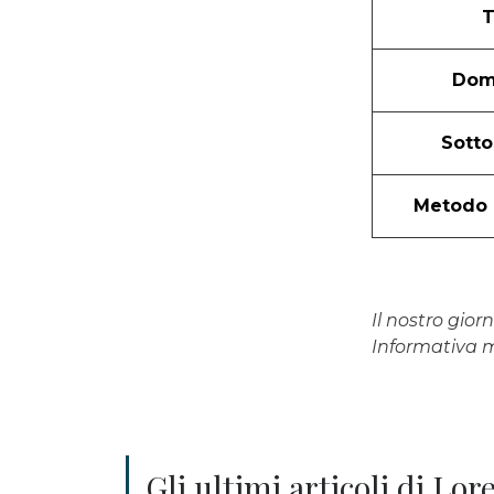
T
Domi
Sotto
Metodo d
Il nostro gio
Informativa
Gli ultimi articoli di Lo