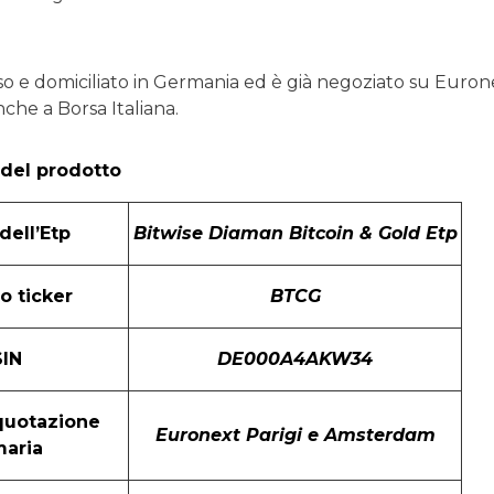
 e domiciliato in Germania ed è già negoziato su Euron
che a Borsa Italiana.
 del prodotto
ell’Etp
Bitwise Diaman Bitcoin & Gold Etp
o ticker
BTCG
SIN
DE000A4AKW34
quotazione
Euronext Parigi e Amsterdam
maria