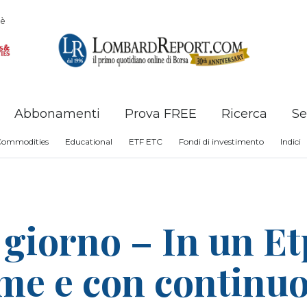
è
Abbonamenti
Prova FREE
Ricerca
Se
Commodities
Educational
ETF ETC
Fondi di investimento
Indici
 giorno – In un Et
eme e con continu