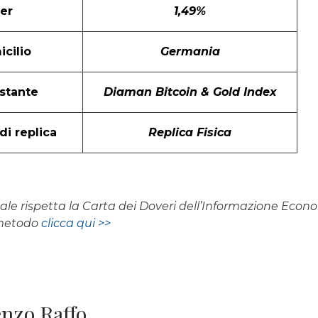
er
1,49%
cilio
Germania
stante
Diaman Bitcoin & Gold Index
i replica
Replica Fisica
rnale rispetta la Carta dei Doveri dell’Informazione Eco
 metodo
clicca qui >>
renzo Raffo