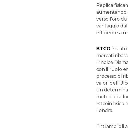
Replica fisica
aumentando l'
verso l'oro du
vantaggio dal
efficiente a un
BTCG
è stato 
mercati ribass
L'indice Diama
con il ruolo e
processo di ri
valori dell’Ulc
un determinat
metodi di allo
Bitcoin fisico
Londra.
Entrambi gli a