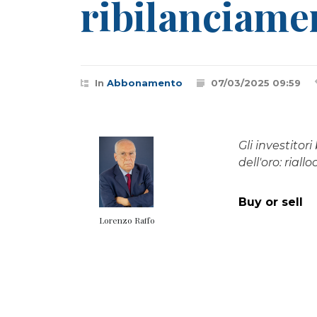
ribilanciame
In
Abbonamento
07/03/2025 09:59
Gli investito
dell'oro: rial
Buy or sell
Lorenzo Raffo