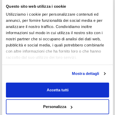
In periodi di condizioni di mercato volatili e di
Questo sito web utilizza i cookie
tassi d’interesse sempre bassi, gli investimenti
Utilizziamo i cookie per personalizzare contenuti ed
che offrono un reddito che potenziale di
annunci, per fornire funzionalità dei social media e per
crescita del capitale, come le azioni che
analizzare il nostro traffico. Condividiamo inoltre
pagano alti dividendi, sono particolarmente
informazioni sul modo in cui utilizza il nostro sito con i
interessanti. Il Global X SuperDividend Etf
nostri partner che si occupano di analisi dei dati web,
investe in 100 dei titoli azionari con il più alto
pubblicità e social media, i quali potrebbero combinarle
rendimento da dividendi al mondo.
con altre informazioni che ha fornito loro o che hanno
raccolto dal suo utilizzo dei loro servizi.
Global X Copper Miners Etf (Isin
IE0003Z9E2Y3)
Mostra dettagli
Il rame è spesso visto come un barometro
della salute dell’economia globale e
Accetta tutti
l’attuale ottimismo in tal senso deriva da
diversi fattori. A breve termine la ripresa
della Cina dovrebbe tradursi in una
Personalizza
maggiore domanda, costituendo la maggior