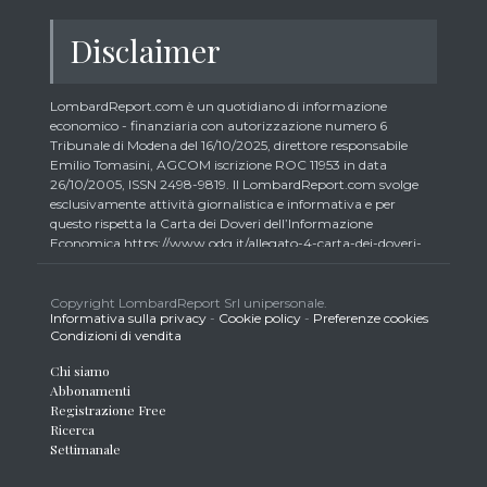
Disclaimer
LombardReport.com è un quotidiano di informazione
economico - finanziaria con autorizzazione numero 6
Tribunale di Modena del 16/10/2025, direttore responsabile
Emilio Tomasini, AGCOM iscrizione ROC 11953 in data
26/10/2005, ISSN 2498-9819. Il LombardReport.com svolge
esclusivamente attività giornalistica e informativa e per
questo rispetta la Carta dei Doveri dell’Informazione
Economica https://www.odg.it/allegato-4-carta-dei-doveri-
dellinformazione-economica/24292. In conformità ai principi
di trasparenza imposti dalla citata Carta i lettori debbono
essere consapevoli che i collaboratori di LombardReport.com
Copyright LombardReport Srl unipersonale.
Informativa sulla privacy
-
Cookie policy
-
Preferenze cookies
iscritti all’Ordine dei Giornalisti non possono detenere i titoli
Condizioni di vendita
oggetto dei loro articoli mentre i collaboratori non giornalisti
potrebbero detenere, sebbene in percentuali minime tipiche di
Chi siamo
trader retail e comunque inferiori allo 0,5% del capitale, gli
Abbonamenti
strumenti finanziari oggetto dei loro articoli creando così un
Registrazione Free
potenziale conflitto di interesse con i lettori stessi. L’accesso al
Ricerca
presente sito implica la conoscenza e la piena accettazione
Settimanale
delle presenti informazioni legali, dei Termini d’Uso del sito
stesso, della Informativa Metodo, della Carta dei Doveri