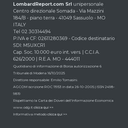
LombardReport.com Srl
unipersonale
Centro direzionale Somada - Via Mazzini
184/B - piano terra - 41049 Sassuolo - MO
ITALY
Tel 02 30314494
P.IVA e CF: 02611280369 - Codice destinatario
SDI: M5UXCR1
Cap. Soc. 10.000 euro int. vers. | C.C.I.A.
626/2000 | R.E.A. MO - 444011
Quotidiano di informazione di Borsa autorizzazione 6
Tribunale di Modena 16/10/2025
Direttore responsabile: Emilio Tomasini.
AGCOM iscrizione ROC 11953 in data 26-10-2005 | ISSN 2498-
9819
Rispettiamo la Carta dei Doveri dell’Informazione Economica
www.odg.it
clicca qui >>
Informativa metodo
clicca qui >>