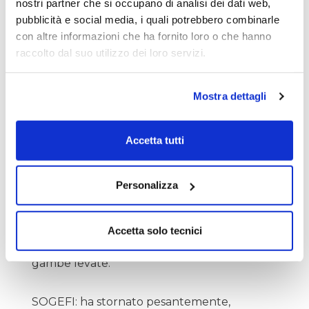
PORTOBELLO: i conti sono buoni ma è stata
nostri partner che si occupano di analisi dei dati web,
venduta con la mitragliatrice. Ora ha
pubblicità e social media, i quali potrebbero combinarle
disegnato il fondo e se oggi rompe il
con altre informazioni che ha fornito loro o che hanno
massimo di 25.4 potremmo assistere ad un
raccolto dal suo utilizzo dei loro servizi.
rapido recupero.
Mostra dettagli
SARAS: attenzione che se scende sotto 1.379
potrebbe cedere pesantemente e quindi
Accetta tutti
attenzione ad ogni eventuale chiusura sotto
questo livello.
Personalizza
SCIUKER FRAMES: semplicemente crack,
grazie al governo e al suo improvvido
comportamento. E non è finita qui perché la
Accetta solo tecnici
stanno scaricando tutti. Da scappare a
gambe levate.
SOGEFI: ha stornato pesantemente,