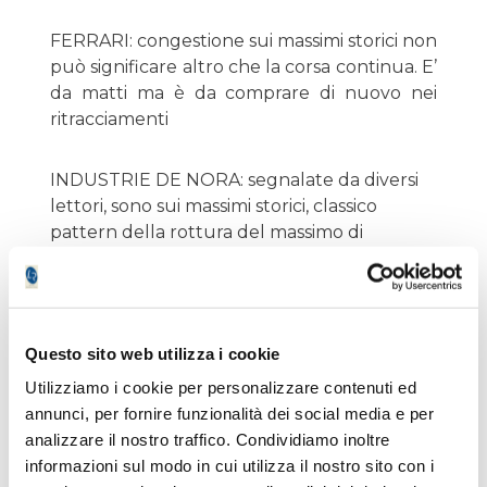
FERRARI: congestione sui massimi storici non
può significare altro che la corsa continua. E’
da matti ma è da comprare di nuovo nei
ritracciamenti
INDUSTRIE DE NORA: segnalate da diversi
lettori, sono sui massimi storici, classico
pattern della rottura del massimo di
collocamento, sporco per la verità perché se
è vero che sale lo fa a zigzag.
IVECO: non è finita qui, pronti a comprare
Questo sito web utilizza i cookie
non appena rialza la testa
Utilizziamo i cookie per personalizzare contenuti ed
annunci, per fornire funzionalità dei social media e per
MONCLER: dovevamo pensarci prima
analizzare il nostro traffico. Condividiamo inoltre
informazioni sul modo in cui utilizza il nostro sito con i