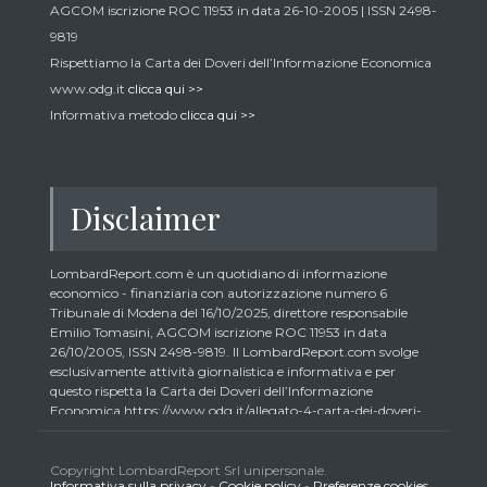
AGCOM iscrizione ROC 11953 in data 26-10-2005 | ISSN 2498-
9819
Rispettiamo la Carta dei Doveri dell’Informazione Economica
www.odg.it
clicca qui >>
Informativa metodo
clicca qui >>
Disclaimer
LombardReport.com è un quotidiano di informazione
economico - finanziaria con autorizzazione numero 6
Tribunale di Modena del 16/10/2025, direttore responsabile
Emilio Tomasini, AGCOM iscrizione ROC 11953 in data
26/10/2005, ISSN 2498-9819. Il LombardReport.com svolge
esclusivamente attività giornalistica e informativa e per
questo rispetta la Carta dei Doveri dell’Informazione
Economica https://www.odg.it/allegato-4-carta-dei-doveri-
dellinformazione-economica/24292. In conformità ai principi
di trasparenza imposti dalla citata Carta i lettori debbono
essere consapevoli che i collaboratori di LombardReport.com
Copyright LombardReport Srl unipersonale.
Informativa sulla privacy
-
Cookie policy
-
Preferenze cookies