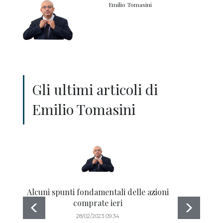
Emilio Tomasini
Gli ultimi articoli di
Emilio Tomasini
Alcuni spunti fondamentali delle azioni
Com
comprate ieri
28/02/2023 09:34