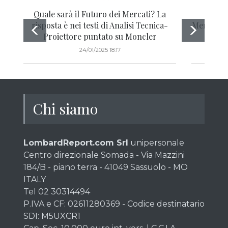
Quale sarà il Futuro dei Mercati? La
Infla
risposta è nei testi di Analisi Tecnica-
Mercati: 
Proiettore puntato su Moncler
24/01/2025 18:17
Chi siamo
LombardReport.com Srl
unipersonale
Centro direzionale Somada - Via Mazzini
184/B - piano terra - 41049 Sassuolo - MO
ITALY
Tel 02 30314494
P.IVA e CF: 02611280369 - Codice destinatario
SDI: M5UXCR1