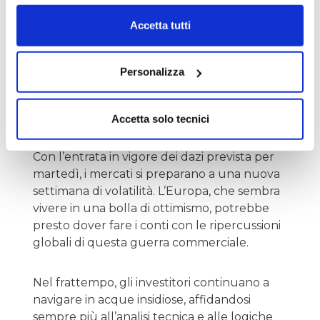
Accetta tutti
Anche la Cina ha dichiarato che
intraprenderà azioni legali contro gli Stati
Uniti presso l’Organizzazione Mondiale del
Personalizza
Commercio, ribadendo la sua opposizione a
quelle che considera pratiche scorrette.
Accetta solo tecnici
Cosa ci aspetta nei prossimi giorni?
Con l’entrata in vigore dei dazi prevista per
martedì, i mercati si preparano a una nuova
settimana di volatilità. L’Europa, che sembra
vivere in una bolla di ottimismo, potrebbe
presto dover fare i conti con le ripercussioni
globali di questa guerra commerciale.
Nel frattempo, gli investitori continuano a
navigare in acque insidiose, affidandosi
sempre più all’analisi tecnica e alle logiche