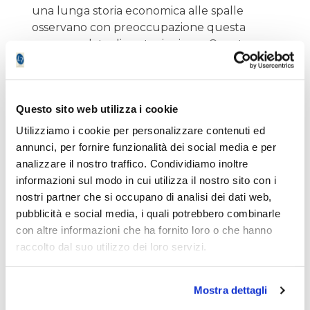
una lunga storia economica alle spalle
osservano con preoccupazione questa
nuova ondata di protezionismo. Queste aree
hanno già sperimentato, nel corso dei secoli,
i danni causati da politiche commerciali
aggressive. Tuttavia, sembra che il “nuovo
Questo sito web utilizza i cookie
continente” voglia ignorare queste lezioni,
preferendo testare su sé stesso gli effetti di
Utilizziamo i cookie per personalizzare contenuti ed
queste scelte.
annunci, per fornire funzionalità dei social media e per
analizzare il nostro traffico. Condividiamo inoltre
informazioni sul modo in cui utilizza il nostro sito con i
La reazione di Messico e Canada non si è
nostri partner che si occupano di analisi dei dati web,
fatta attendere. La presidente messicana
pubblicità e social media, i quali potrebbero combinarle
Claudia Sheinbaum ha annunciato tariffe di
con altre informazioni che ha fornito loro o che hanno
ritorsione, mentre il primo ministro canadese
raccolto dal suo utilizzo dei loro servizi.
Justin Trudeau ha avvertito che i dazi
avranno “conseguenze reali” per i
consumatori americani, aumentando i prezzi
Mostra dettagli
di beni essenziali come alimenti e alcolici.