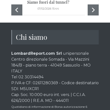
Siamo fuori dal tunnel?
Il luss
07/02/2026 15:44
Chi siamo
LombardReport.com Srl
unipersonale
Centro direzionale Somada - Via Mazzini
184/B - piano terra - 41049 Sassuolo - MO
ITALY
Tel 02 30314494
P.IVA e CF: 02611280369 - Codice destinatario
SDI: M5UXCR1
Cap. Soc. 10.000 euro int. vers. | C.C.I.A.
626/2000 | R.E.A. MO - 444011
Quotidiano di informazione di Borsa autorizzazione 6