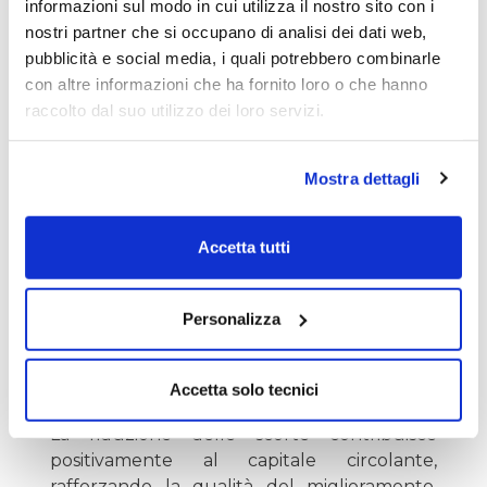
informazioni sul modo in cui utilizza il nostro sito con i
- Cash flow operativo: 255,0 MSEK
(238,4
nostri partner che si occupano di analisi dei dati web,
MSEK nel 2024)
pubblicità e social media, i quali potrebbero combinarle
con altre informazioni che ha fornito loro o che hanno
raccolto dal suo utilizzo dei loro servizi.
- Cash flow after investing: 216,8 MSEK
(188,2 MSEK nel 2024)
Mostra dettagli
Accetta tutti
Personalizza
Accetta solo tecnici
La riduzione delle scorte contribuisce
positivamente al capitale circolante,
rafforzando la qualità del miglioramento.