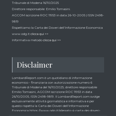
Tribunale di Modena 16/10/2025
Direttore responsabile: Emilio Tomasini.
AGCOM iscrizione ROC 11953 in data 26-10-2005 | ISSN 2498-
9819
Rispettiamo la Carta dei Doveri dell’Informazione Economica
www.odg.it
clicca qui >>
Informativa metodo
clicca qui >>
Disclaimer
LombardReport.com è un quotidiano di informazione
economico - finanziaria con autorizzazione numero 6
Tribunale di Modena del 16/10/2025, direttore responsabile
Emilio Tomasini, AGCOM iscrizione ROC 11953 in data
26/10/2005, ISSN 2498-9819. Il LombardReport.com svolge
esclusivamente attività giornalistica e informativa e per
questo rispetta la Carta dei Doveri dell’Informazione
Economica https://www.odg.it/allegato-4-carta-dei-doveri-
dellinformazione-economica/24292. In conformità ai principi