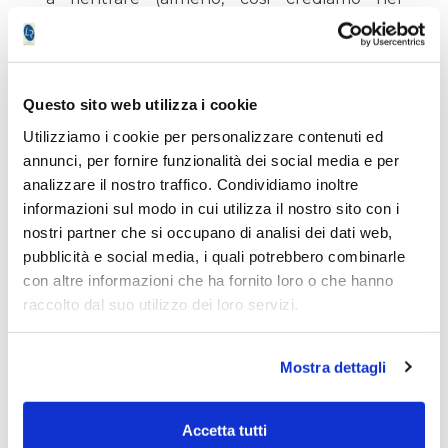
momento in cui scriviamo queste righe…)
poiché è chiaro che un Governo anti euro
non sarà mai avallato dal Presidente della
Repubblica, da cui logica conseguenza
Questo sito web utilizza i cookie
vuole che sciolti i nodi (che sia un esecutivo
Utilizziamo i cookie per personalizzare contenuti ed
gradito agli europeisti o che sia un Governo
annunci, per fornire funzionalità dei social media e per
“tecnico”) lo spread tornerà “magicamente”
analizzare il nostro traffico. Condividiamo inoltre
a contrarsi.
informazioni sul modo in cui utilizza il nostro sito con i
nostri partner che si occupano di analisi dei dati web,
Detta così, potrebbe sembrare quasi un
pubblicità e social media, i quali potrebbero combinarle
invito a comprare col badile titoli di Stato
con altre informazioni che ha fornito loro o che hanno
italiani, ma in realtà ben sappiamo che le
raccolto dal suo utilizzo dei loro servizi.
variabili in gioco e i colpi di scena sono
all’ordine del giorno, per cui meglio essere
cauti. Ciò significa quindi mantenere le
Mostra dettagli
posizioni sopportando la volatilità
contingente, e avere elementi un minimo
Accetta tutti
solidi prima di valutare di acquistare altro.