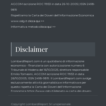
AGCOM iscrizione ROC 11953 in data 26-10-2005 | ISSN 2498-
9819
Rispettiamo la Carta dei Doveri dell’Informazione Economica
www.odg.it
clicca qui >>
Informativa metodo
clicca qui >>
Disclaimer
LombardReport.com è un quotidiano di informazione
economico - finanziaria con autorizzazione numero 6
Tribunale di Modena del 16/10/2025, direttore responsabile
Emilio Tomasini, AGCOM iscrizione ROC 11953 in data
26/10/2005, ISSN 2498-9819. Il LombardReport.com svolge
esclusivamente attività giornalistica e informativa e per
questo rispetta la Carta dei Doveri dell’Informazione
Economica https://www.odg.it/allegato-4-carta-dei-doveri-
dellinformazione-economica/24292. In conformità ai principi
di trasparenza imposti dalla citata Carta i lettori debbono
essere consapevoli che i collaboratori di LombardReport.com
Copyright LombardReport Srl unipersonale.