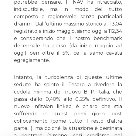
potrebbe pensare. Il NAV ha ritracciato,
indiscutibile, ma in modo del tutto
composto e ragionevole, senza particolari
drammi. Dall’ultimo massimo storico a 113,04
registrato a inizio maggio, siamo oggi a 112,34
e considerando che il nostro benchmark
decennale ha perso (da inizio maggio ad
oggi) ben oltre il 5%, ce la siamo cavata
egregiamente.
Intanto, la turbolenza di queste ultime
sedute ha spinto il Tesoro a rivedere la
cedola minima del nuovo BTP Italia, che
passa dallo 0,40% allo 0,55% definitivo. Il
nuovo infltaion linked è chiaro che stia
soffrendo in questi primi giorni post
collocamento (come tutto il resto d’altra
parte…), ma poiché la situazione è destinata
a rientrare (almeno, così crediamo nel