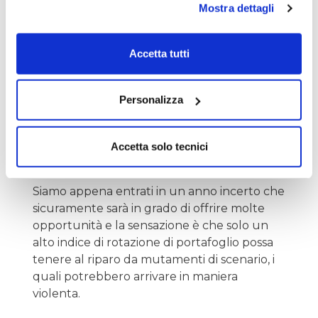
Mostra dettagli
Nel caso della pandemia da Covid, invece,
abbiamo visto una Bce molto più reattiva e
Accetta tutti
tempestiva e in alcuni casi addirittura più
veloce della stessa Federal Reserve,
Personalizza
dando, se non altro, prova di aver imparato
la lezione dagli errori commessi in passato,
connessi alla lentezza in termini di capacità
Accetta solo tecnici
di risposta.
Siamo appena entrati in un anno incerto che
sicuramente sarà in grado di offrire molte
opportunità e la sensazione è che solo un
alto indice di rotazione di portafoglio possa
tenere al riparo da mutamenti di scenario, i
quali potrebbero arrivare in maniera
violenta.