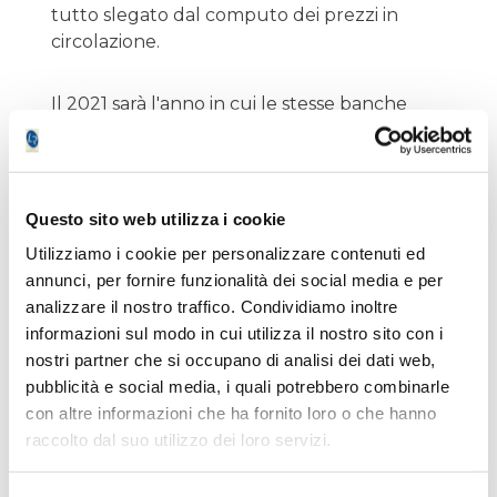
tutto slegato dal computo dei prezzi in
circolazione.
Il 2021 sarà l'anno in cui le stesse banche
centrali si troveranno di fronte al risultato
delle loro politiche assolutamente
necessarie ma che hanno prodotto delle
abnormi distorsioni a cui bisognerà porre
Questo sito web utilizza i cookie
rimedio cercando il rientro alla normalità,
Utilizziamo i cookie per personalizzare contenuti ed
causando il minor numero di effetti
annunci, per fornire funzionalità dei social media e per
collaterali possibili.
analizzare il nostro traffico. Condividiamo inoltre
informazioni sul modo in cui utilizza il nostro sito con i
Una certa esperienza in materia l'ha
nostri partner che si occupano di analisi dei dati web,
accumulata in anticipo la Fed statunitense,
pubblicità e social media, i quali potrebbero combinarle
vista la capacità del tessuto economico di
con altre informazioni che ha fornito loro o che hanno
recepire gli stimoli e tradurli in fattori
raccolto dal suo utilizzo dei loro servizi.
produttivi, un pò meno la Bce che
lentamente, in passato, ha seguito la Fed.