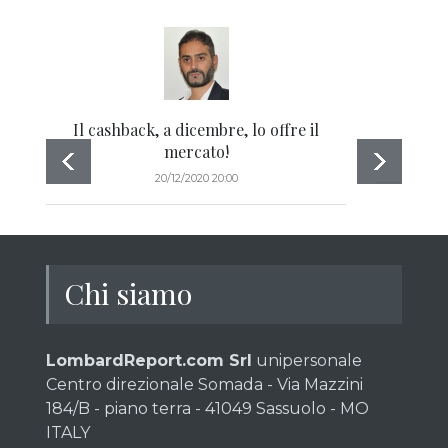
Il cashback, a dicembre, lo offre il
Q
mercato!
20/12/2020 20:00
Chi siamo
LombardReport.com Srl
unipersonale
Centro direzionale Somada - Via Mazzini
184/B - piano terra - 41049 Sassuolo - MO
ITALY