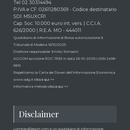
Tel 02 30314494
P.IVA e CF: 02611280369 - Codice destinatario
SDI: M5UXCR1
Cap. Soc. 10.000 euro int. vers. | C.C.I.A.
626/2000 | R.E.A. MO - 444011
Quotidiano di informazione di Borsa autorizzazione 6
Tribunale di Modena 16/10/2025
Direttore responsabile: Emilio Tomasini.
AGCOM iscrizione ROC 11953 in data 26-10-2005 | ISSN 2498-
9819
Rispettiamo la Carta dei Doveri dell’Informazione Economica
www.odg.it
clicca qui >>
Informativa metodo
clicca qui >>
Disclaimer
LombardReport.com è un quotidiano di informazione