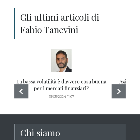
Gli ultimi articoli di
Fabio Tanevini
La bassa volatilità è davvero cosa buona
Azioni, 
per i mercati finanziari?
- V
31/05/2024 11:07
Chi siamo