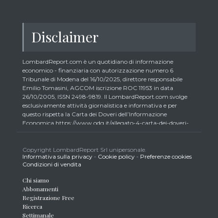
Disclaimer
LombardReport.com è un quotidiano di informazione
economico - finanziaria con autorizzazione numero 6
Tribunale di Modena del 16/10/2025, direttore responsabile
Emilio Tomasini, AGCOM iscrizione ROC 11953 in data
26/10/2005, ISSN 2498-9819. Il LombardReport.com svolge
esclusivamente attività giornalistica e informativa e per
questo rispetta la Carta dei Doveri dell’Informazione
Economica https://www.odg.it/allegato-4-carta-dei-doveri-
dellinformazione-economica/24292. In conformità ai principi
di trasparenza imposti dalla citata Carta i lettori debbono
essere consapevoli che i collaboratori di LombardReport.com
Copyright LombardReport Srl unipersonale.
Informativa sulla privacy
-
Cookie policy
-
Preferenze cookies
iscritti all’Ordine dei Giornalisti non possono detenere i titoli
Condizioni di vendita
oggetto dei loro articoli mentre i collaboratori non giornalisti
potrebbero detenere, sebbene in percentuali minime tipiche di
Chi siamo
trader retail e comunque inferiori allo 0,5% del capitale, gli
Abbonamenti
strumenti finanziari oggetto dei loro articoli creando così un
Registrazione Free
potenziale conflitto di interesse con i lettori stessi. L’accesso al
Ricerca
presente sito implica la conoscenza e la piena accettazione
Settimanale