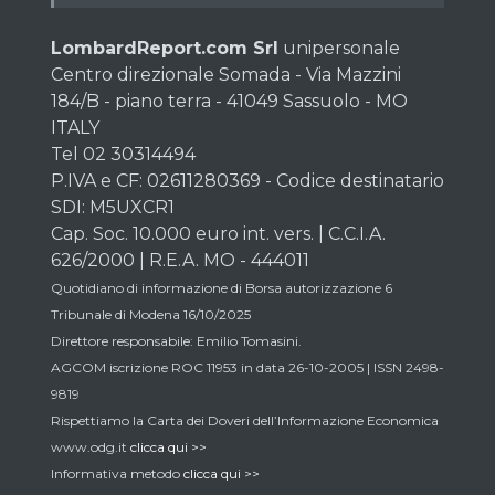
LombardReport.com Srl
unipersonale
Centro direzionale Somada - Via Mazzini
184/B - piano terra - 41049 Sassuolo - MO
ITALY
Tel 02 30314494
P.IVA e CF: 02611280369 - Codice destinatario
SDI: M5UXCR1
Cap. Soc. 10.000 euro int. vers. | C.C.I.A.
626/2000 | R.E.A. MO - 444011
Quotidiano di informazione di Borsa autorizzazione 6
Tribunale di Modena 16/10/2025
Direttore responsabile: Emilio Tomasini.
AGCOM iscrizione ROC 11953 in data 26-10-2005 | ISSN 2498-
9819
Rispettiamo la Carta dei Doveri dell’Informazione Economica
www.odg.it
clicca qui >>
Informativa metodo
clicca qui >>