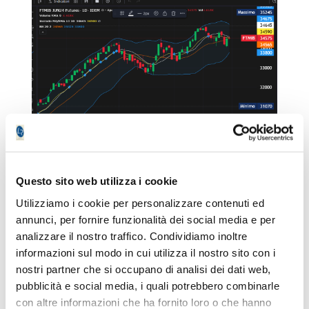
Questo sito web utilizza i cookie
Sul fronte azionario troviamo sempre tante
Utilizziamo i cookie per personalizzare contenuti ed
dinamiche
pump and dump
negli Stati Uniti,
annunci, per fornire funzionalità dei social media e per
dinamiche che come abbiamo visto la scorsa
analizzare il nostro traffico. Condividiamo inoltre
settimana, possono essere affrontate con
informazioni sul modo in cui utilizza il nostro sito con i
l'ausilio delle Bande di Bollinger ma in
nostri partner che si occupano di analisi dei dati web,
maniera rapida e quindi da scalper puro,
pubblicità e social media, i quali potrebbero combinarle
mentre in Italia rimangono ancora in vigore i
con altre informazioni che ha fornito loro o che hanno
suggerimenti per Fidia e per Seri Industrial.