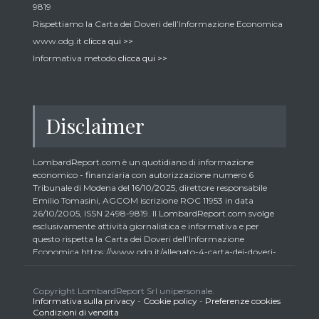
9819
Rispettiamo la Carta dei Doveri dell’Informazione Economica
www.odg.it
clicca qui >>
Informativa metodo
clicca qui >>
Disclaimer
LombardReport.com è un quotidiano di informazione
economico - finanziaria con autorizzazione numero 6
Tribunale di Modena del 16/10/2025, direttore responsabile
Emilio Tomasini, AGCOM iscrizione ROC 11953 in data
26/10/2005, ISSN 2498-9819. Il LombardReport.com svolge
esclusivamente attività giornalistica e informativa e per
questo rispetta la Carta dei Doveri dell’Informazione
Economica https://www.odg.it/allegato-4-carta-dei-doveri-
dellinformazione-economica/24292. In conformità ai principi
di trasparenza imposti dalla citata Carta i lettori debbono
essere consapevoli che i collaboratori di LombardReport.com
Copyright LombardReport Srl unipersonale.
Informativa sulla privacy
-
Cookie policy
-
Preferenze cookies
iscritti all’Ordine dei Giornalisti non possono detenere i titoli
Condizioni di vendita
oggetto dei loro articoli mentre i collaboratori non giornalisti