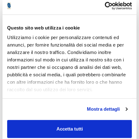
fine del 2018, poiché vorrebbe dire che
avete capitalizzato tutta la poderosa salita
dai minimi che avevano fatto tremare
qualche polso.
Questo sito web utilizza i cookie
Utilizziamo i cookie per personalizzare contenuti ed
Allo stesso modo siamo contenti per coloro
annunci, per fornire funzionalità dei social media e per
che hanno saputo resistere alla paura e
analizzare il nostro traffico. Condividiamo inoltre
hanno mantenuto dritta la barra del timone
informazioni sul modo in cui utilizza il nostro sito con i
insieme a noi, poiché ora possono godere di
nostri partner che si occupano di analisi dei dati web,
un portafoglio che in tre anni (da quando vi
pubblicità e social media, i quali potrebbero combinarle
è stato l’avvicendamento nella gestione
con altre informazioni che ha fornito loro o che hanno
della rubrica) ha prodotto una performance
raccolto dal suo utilizzo dei loro servizi.
cumulata di oltre il 7%. Infatti, a febbraio del
2016 il NAV iniziale del portafoglio valeva
Mostra dettagli
107,99 che contro i 115,66 attuali porta ad un
risultato complessivo del 7,10%.
Accetta tutti
Siamo sempre forti, inoltre, di una liquidità