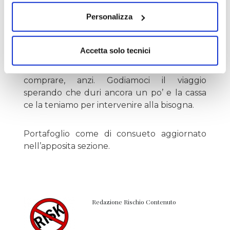
pari al 20% del portafoglio, che
Personalizza
volutamente abbiamo tenuto libera in
attesa di vedere le azioni delle Banche
Centrali e le conseguenti reazioni dei
Accetta solo tecnici
mercati. Vista la situazione attuale, in ottica
strategica non abbiamo nessuna fretta di
comprare, anzi. Godiamoci il viaggio
sperando che duri ancora un po’ e la cassa
ce la teniamo per intervenire alla bisogna.
Portafoglio come di consueto aggiornato
nell’apposita sezione.
Redazione Rischio Contenuto