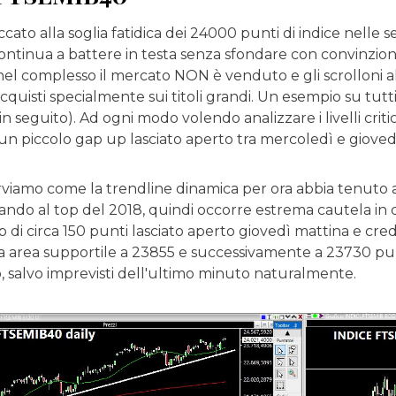
ccato alla soglia fatidica dei 24000 punti di indice nelle s
tinua a battere in testa senza sfondare con convinzione.
 nel complesso il mercato NON è venduto e gli scrolloni a
 acquisti specialmente sui titoli grandi. Un esempio su tut
n seguito). Ad ogni modo volendo analizzare i livelli cri
un piccolo gap up lasciato aperto tra mercoledì e giovedì 
erviamo come la trendline dinamica per ora abbia tenuto 
nando al top del 2018, quindi occorre estrema cautela i
 di circa 150 punti lasciato aperto giovedì mattina e cre
a area supportile a 23855 e successivamente a 23730 punt
, salvo imprevisti dell'ultimo minuto naturalmente.