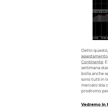
Detto questo, 
assestamento 
Continente
. 
settimana stan
bolla anche s
sono tutti in 
mercato stia c
prodromo per
Vedremo in f