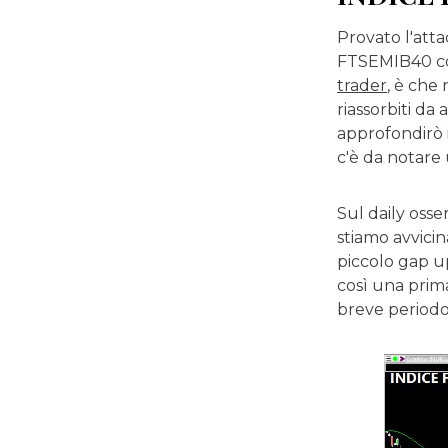
Provato l'atta
FTSEMIB40 con
trader
, è che
riassorbiti da
approfondirò i
c'è da notare 
Sul daily oss
stiamo avvici
piccolo gap up
così una prim
breve periodo