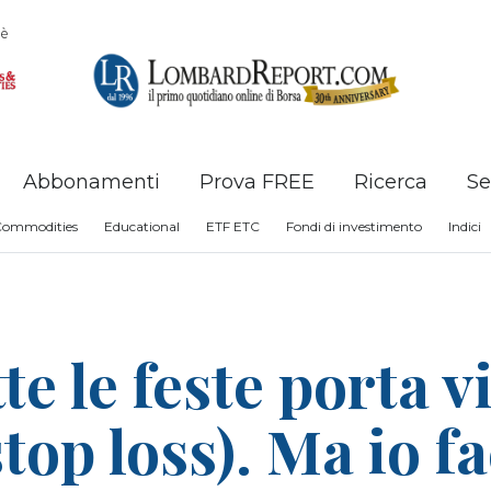
è
Abbonamenti
Prova FREE
Ricerca
Se
Commodities
Educational
ETF ETC
Fondi di investimento
Indici
te le feste porta v
top loss). Ma io fa