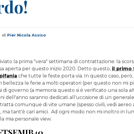
rdo!
di
Pier Nicola Assiso
viato la prima "vera" settimana di contrattazione: la sco
sa aperta per questo inizio 2020. Detto questo,
il primo
pifania
che tutte le feste porta via. In questo caso, però, 
 in bellezza le ferie a molti operatori (per questo non mi pi
si di governo (a memoria questo si è verificato una sola alt
ni dell'anno saranno dedicati all'uccisione di un generale
 tratta comunque di vite umane (spesso civili, vedi aere
ma tant'è cari amici. Ad ogni modo non mi inoltro in lun
la mia personale view.
 FTSEMIB40