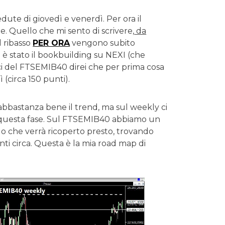
edute di giovedì e venerdì. Per ora il
 Quello che mi sento di scrivere,
da
l ribasso
PER ORA
vengono subito
ti è stato il bookbuilding su NEXI (che
tici del FTSEMIB40 direi che per prima cosa
(circa 150 punti).
abbastanza bene il trend, ma sul weekly ci
n questa fase. Sul FTSEMIB40 abbiamo un
do che verrà ricoperto presto, trovando
i circa. Questa è la mia road map di