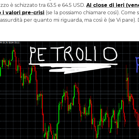
rezzo è schizzato tra 63.5 e 64.5 USD.
Al close di ieri (ven
 valori pre-crisi
(se la possiamo chiamare così). Come se 
 assurdità per quanto mi riguarda, ma così è (se Vi pare). D