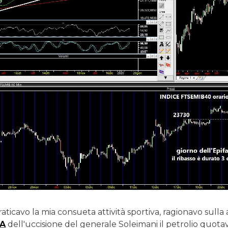
raticavo la mia consueta attività sportiva, ragionavo sulla
MA
dell'uccisione del generale Soleimani il petrolio quotava t