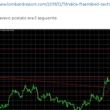
www.lombardreport.com/2019/12/7/indice-ftsemib40-te
 avevo postato era il seguente: