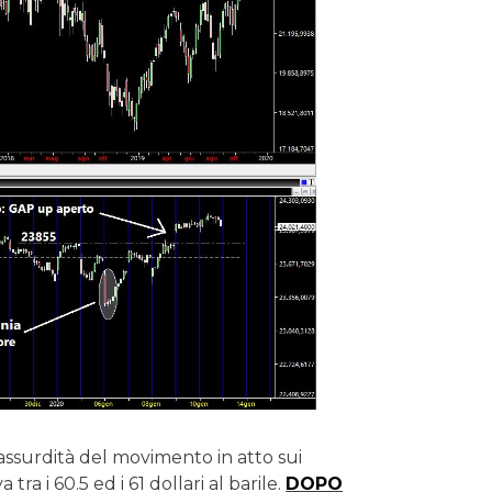
 assurdità del movimento in atto sui
ra i 60.5 ed i 61 dollari al barile.
DOPO