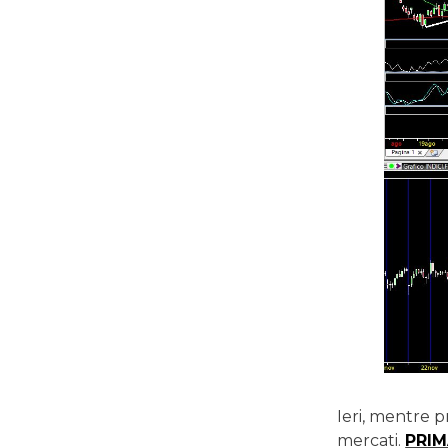
Ieri, mentre p
mercati.
PRI