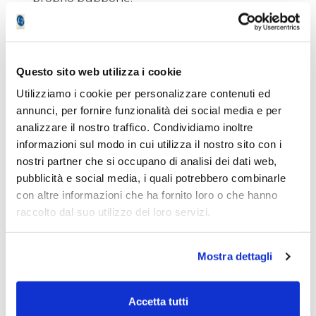
Provate solo ad immaginare l'eventuale
scoppio: gli effetti sarebbero ben più
dirompenti di quelli visti ed assaporati nel
Questo sito web utilizza i cookie
passato.
Utilizziamo i cookie per personalizzare contenuti ed
annunci, per fornire funzionalità dei social media e per
analizzare il nostro traffico. Condividiamo inoltre
Chiaramente da Trader, non posso far altro
informazioni sul modo in cui utilizza il nostro sito con i
che seguire il trend, ma ho drasticamente
nostri partner che si occupano di analisi dei dati web,
tagliato il tempo di durata dell'investimento.
pubblicità e social media, i quali potrebbero combinarle
con altre informazioni che ha fornito loro o che hanno
Bisogna sempre tenere a mente che il
raccolto dal suo utilizzo dei loro servizi.
mondo finanziario non può seguire alla
lunga una strada completamente dissociata
dalla realtà e prima o poi qualche ceffone
Mostra dettagli
riporterà tutti con i piedi per terra.
Accetta tutti
Particolarmente strane le giornate di