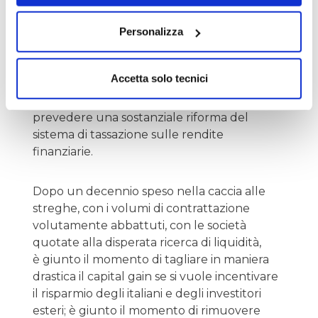
mercoledì e giovedì che vedevano vendite
nelle ultime due ore della giornata
Personalizza
disseminate su tutto il listino.
Accetta solo tecnici
Nessuno ne parla, in quanto argomento
tabù politico, ma sarebbe bene iniziare a
prevedere una sostanziale riforma del
sistema di tassazione sulle rendite
finanziarie.
Dopo un decennio speso nella caccia alle
streghe, con i volumi di contrattazione
volutamente abbattuti, con le società
quotate alla disperata ricerca di liquidità,
è giunto il momento di tagliare in maniera
drastica il capital gain se si vuole incentivare
il risparmio degli italiani e degli investitori
esteri; è giunto il momento di rimuovere