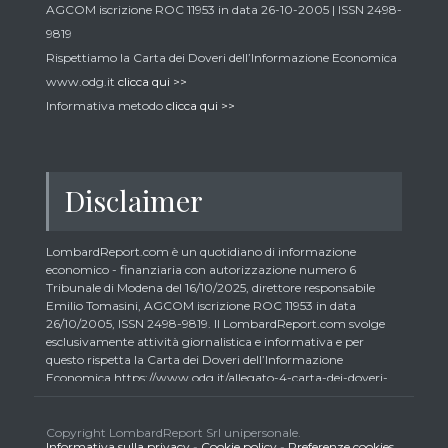
AGCOM iscrizione ROC 11953 in data 26-10-2005 | ISSN 2498-
9819
Rispettiamo la Carta dei Doveri dell’Informazione Economica
www.odg.it
clicca qui >>
Informativa metodo
clicca qui >>
Disclaimer
LombardReport.com è un quotidiano di informazione
economico - finanziaria con autorizzazione numero 6
Tribunale di Modena del 16/10/2025, direttore responsabile
Emilio Tomasini, AGCOM iscrizione ROC 11953 in data
26/10/2005, ISSN 2498-9819. Il LombardReport.com svolge
esclusivamente attività giornalistica e informativa e per
questo rispetta la Carta dei Doveri dell’Informazione
Economica https://www.odg.it/allegato-4-carta-dei-doveri-
dellinformazione-economica/24292. In conformità ai principi
di trasparenza imposti dalla citata Carta i lettori debbono
essere consapevoli che i collaboratori di LombardReport.com
Copyright LombardReport Srl unipersonale.
Informativa sulla privacy
-
Cookie policy
-
Preferenze cookies