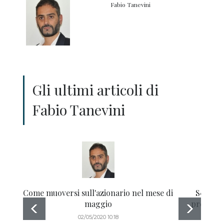
Fabio Tanevini
Gli ultimi articoli di
Fabio Tanevini
Come muoversi sull'azionario nel mese di
S&P lasc
maggio
prende u
02/05/2020 10:18