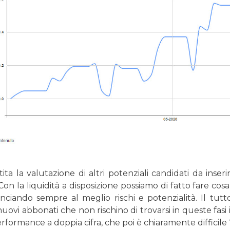
ita la valutazione di altri potenziali candidati da inser
on la liquidità a disposizione possiamo di fatto fare co
anciando sempre al meglio rischi e potenzialità. Il tut
uovi abbonati che non rischino di trovarsi in queste fasi in
formance a doppia cifra, che poi è chiaramente difficile “