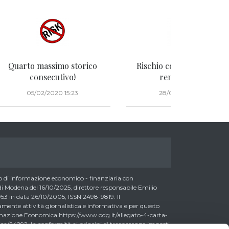
Quarto massimo storico
Rischio contenuto = poc
consecutivo!
rendimento?
05/02/2020 15:23
28/01/2020 12:52
di informazione economico - finanziaria con
 Modena del 16/10/2025, direttore responsabile Emilio
3 in data 26/10/2005, ISSN 2498-9819. Il
nte attività giornalistica e informativa e per questo
formazione Economica https://www.odg.it/allegato-4-carta-
a/24292. In conformità ai principi di trasparenza imposti