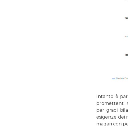
Intanto è part
promettenti. C
per gradi bil
esigenze dei n
magari con per