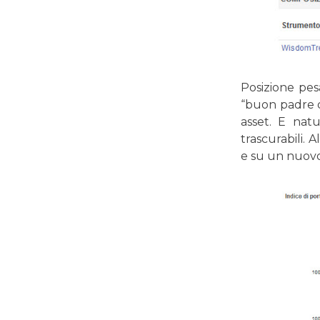
Posizione pes
“buon padre di
asset. E nat
trascurabili. 
e su un nuovo