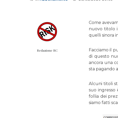
Come avevamo 
nuovo titolo 
quelli sinora i
Facciamo il p
Redazione RC
di questo nuo
ancora una con
sta pagando al
Alcuni titoli
suo ingresso è
follia dei pre
siamo fatti sc