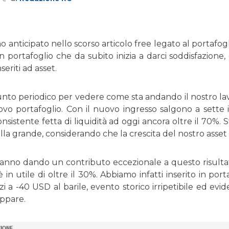
anticipato nello scorso articolo free legato al portafog
in portafoglio che da subito inizia a darci soddisfazione
nseriti ad asset.
unto periodico per vedere come sta andando il nostro la
vo portafoglio. Con il nuovo ingresso salgono a sette i
sistente fetta di liquidità ad oggi ancora oltre il 70%.
la grande, considerando che la crescita del nostro asset 
 stanno dando un contributo eccezionale a questo risult
 in utile di oltre il 30%. Abbiamo infatti inserito in po
zzi a -40 USD al barile, evento storico irripetibile ed 
appare.