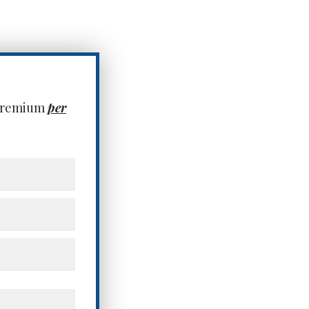
 premium
per