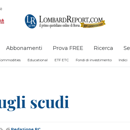
è
Abbonamenti
Prova FREE
Ricerca
Se
Commodities
Educational
ETF ETC
Fondi di investimento
Indici
ugli scudi
di
Redazione RC