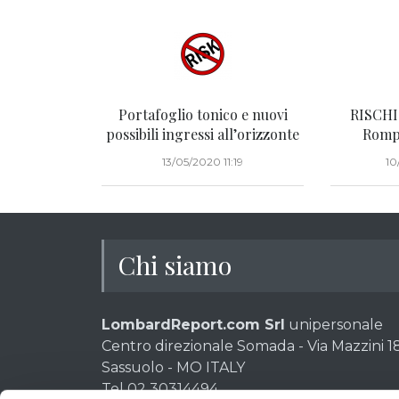
Portafoglio tonico e nuovi
RISCHI
possibili ingressi all’orizzonte
Rompi
13/05/2020 11:19
10
Chi siamo
LombardReport.com Srl
unipersonale
Centro direzionale Somada - Via Mazzini 18
Sassuolo - MO ITALY
Tel 02 30314494