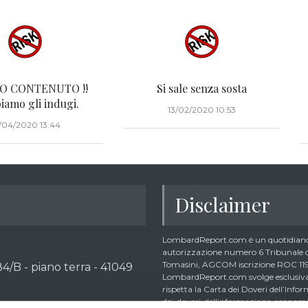
O CONTENUTO !!
Si sale senza sosta
amo gli indugi.
13/02/2020 10:53
/04/2020 13:44
Disclaimer
LombardReport.com è un quotidiano 
autorizzazione numero 6 Tribunale di
Tomasini, AGCOM iscrizione ROC 1195
4/B - piano terra - 41049
LombardReport.com svolge esclusivame
rispetta la Carta dei Doveri dell’In
dei-doveri-dellinformazione-economic