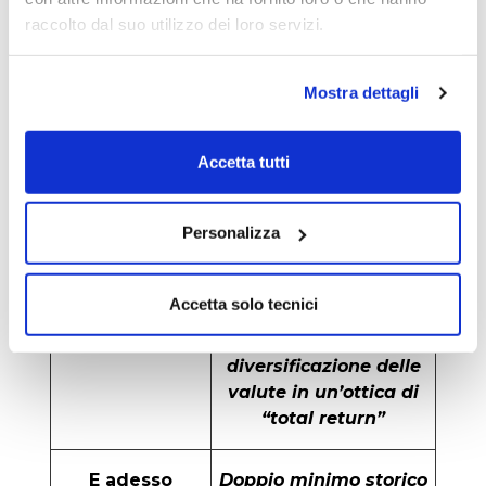
sull’euro. Inoltre la vita
raccolto dal suo utilizzo dei loro servizi.
residua è la più lunga
fra quella delle varie
emissioni in Inr presenti
Mostra dettagli
su Borsa Italiana
Accetta tutti
Punti deboli?
Certamente la liquidità
del titolo. Almeno nella
fase iniziale delle
Personalizza
contrattazioni
Accetta solo tecnici
A chi si presta?
A un investitore che
punti alla
diversificazione delle
valute in un’ottica di
“total return”
E adesso
Doppio minimo storico