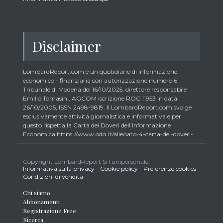
Disclaimer
LombardReport.com è un quotidiano di informazione
economico - finanziaria con autorizzazione numero 6
Tribunale di Modena del 16/10/2025, direttore responsabile
Emilio Tomasini, AGCOM iscrizione ROC 11953 in data
26/10/2005, ISSN 2498-9819. Il LombardReport.com svolge
esclusivamente attività giornalistica e informativa e per
questo rispetta la Carta dei Doveri dell’Informazione
Economica https://www.odg.it/allegato-4-carta-dei-doveri-
dellinformazione-economica/24292. In conformità ai principi
di trasparenza imposti dalla citata Carta i lettori debbono
essere consapevoli che i collaboratori di LombardReport.com
Copyright LombardReport Srl unipersonale.
Informativa sulla privacy
-
Cookie policy
-
Preferenze cookies
iscritti all’Ordine dei Giornalisti non possono detenere i titoli
Condizioni di vendita
oggetto dei loro articoli mentre i collaboratori non giornalisti
potrebbero detenere, sebbene in percentuali minime tipiche di
Chi siamo
trader retail e comunque inferiori allo 0,5% del capitale, gli
Abbonamenti
strumenti finanziari oggetto dei loro articoli creando così un
Registrazione Free
potenziale conflitto di interesse con i lettori stessi. L’accesso al
Ricerca