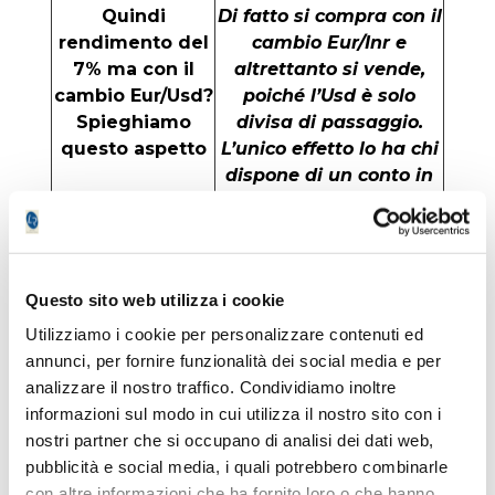
Quindi
Di fatto si compra con il
rendimento del
cambio Eur/Inr e
7% ma con il
altrettanto si vende,
cambio Eur/Usd?
poiché l’Usd è solo
Spieghiamo
divisa di passaggio.
questo aspetto
L’unico effetto lo ha chi
dispone di un conto in
valuta (Usd), che si
vede attribuire – se
l’intermediario non
commette cedole – le
Questo sito web utilizza i cookie
cedole appunto in
dollari
Utilizziamo i cookie per personalizzare contenuti ed
annunci, per fornire funzionalità dei social media e per
analizzare il nostro traffico. Condividiamo inoltre
Punti forti?
Il rendimento e le
informazioni sul modo in cui utilizza il nostro sito con i
potenzialità che di qui
nostri partner che si occupano di analisi dei dati web,
al 2031 la rupia si
pubblicità e social media, i quali potrebbero combinarle
rafforzi e non di poco
con altre informazioni che ha fornito loro o che hanno