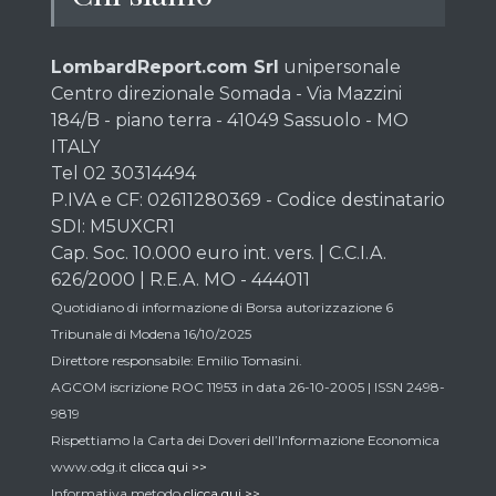
LombardReport.com Srl
unipersonale
Centro direzionale Somada - Via Mazzini
184/B - piano terra - 41049 Sassuolo - MO
ITALY
Tel 02 30314494
P.IVA e CF: 02611280369 - Codice destinatario
SDI: M5UXCR1
Cap. Soc. 10.000 euro int. vers. | C.C.I.A.
626/2000 | R.E.A. MO - 444011
Quotidiano di informazione di Borsa autorizzazione 6
Tribunale di Modena 16/10/2025
Direttore responsabile: Emilio Tomasini.
AGCOM iscrizione ROC 11953 in data 26-10-2005 | ISSN 2498-
9819
Rispettiamo la Carta dei Doveri dell’Informazione Economica
www.odg.it
clicca qui >>
Informativa metodo
clicca qui >>