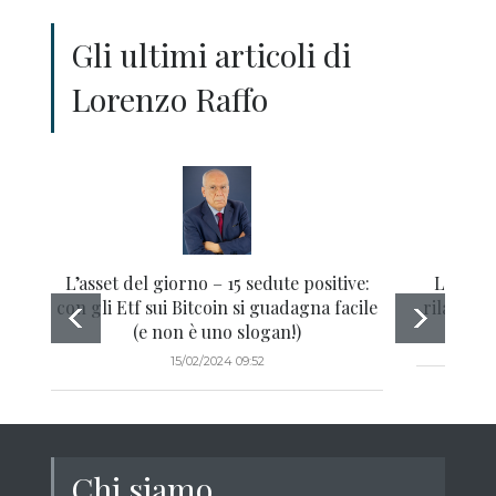
Gli ultimi articoli di
Lorenzo Raffo
L’asset del giorno – 15 sedute positive:
Le azio
con gli Etf sui Bitcoin si guadagna facile
rilancia 
(e non è uno slogan!)
15/02/2024 09:52
Chi siamo