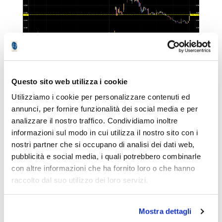
Un ritorno in area 0.34€ può rappresentare
Questo sito web utilizza i cookie
una opportunità di ingresso con stop loss
Utilizziamo i cookie per personalizzare contenuti ed
stretto, per cavalcare una eventuale onda
annunci, per fornire funzionalità dei social media e per
rialzista, ma sempre nel breve periodo.
analizzare il nostro traffico. Condividiamo inoltre
informazioni sul modo in cui utilizza il nostro sito con i
CONFINVEST
nostri partner che si occupano di analisi dei dati web,
pubblicità e social media, i quali potrebbero combinarle
con altre informazioni che ha fornito loro o che hanno
Azione di cui ho parlato anche nel corso del
raccolto dal suo utilizzo dei loro servizi.
webinar tenuto venerdi 15 maggio,
direttamente connessa alle sorti del metallo
più pregiato, l'Oro.
Mostra dettagli