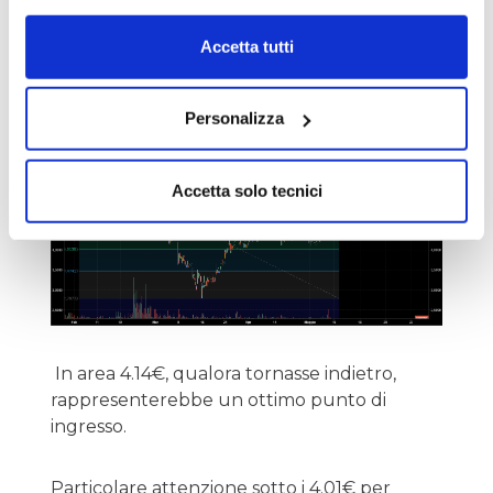
Nella mattinata di venerdi, il Gold ha avuto
Accetta tutti
un ulteriore sussulto rialzista e
immediatamente, Confinvest si è adeguata a
tale movimento.
Personalizza
Accetta solo tecnici
In area 4.14€, qualora tornasse indietro,
rappresenterebbe un ottimo punto di
ingresso.
Particolare attenzione sotto i 4.01€ per