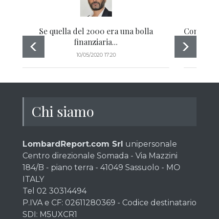
Se quella del 2000 era una bolla
Come muov
finanziaria...
10/05/2020 17:20
Chi siamo
LombardReport.com Srl
unipersonale
Centro direzionale Somada - Via Mazzini
184/B - piano terra - 41049 Sassuolo - MO
ITALY
Tel 02 30314494
P.IVA e CF: 02611280369 - Codice destinatario
SDI: M5UXCR1