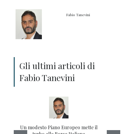
Fabio Tanevini
Gli ultimi articoli di
Fabio Tanevini
Un modesto Piano Europeo mette il
Maril
turbo alla Borsa Italiana