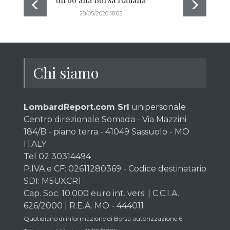
28/05/2020 18:05
Chi siamo
LombardReport.com Srl
unipersonale
Centro direzionale Somada - Via Mazzini
184/B - piano terra - 41049 Sassuolo - MO
ITALY
Tel 02 30314494
P.IVA e CF: 02611280369 - Codice destinatario
SDI: M5UXCR1
Cap. Soc. 10.000 euro int. vers. | C.C.I.A.
626/2000 | R.E.A. MO - 444011
Quotidiano di informazione di Borsa autorizzazione 6