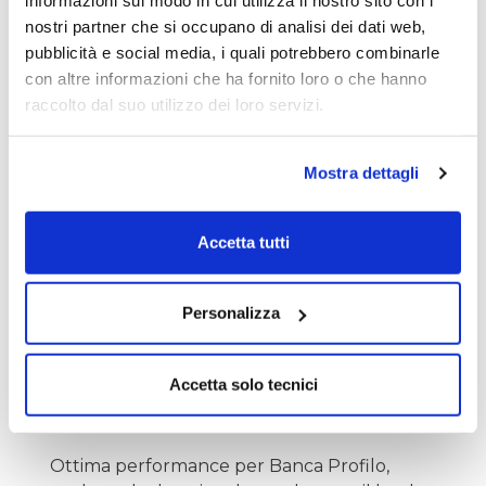
informazioni sul modo in cui utilizza il nostro sito con i
Attorno ai livelli di 0.1140€ e 0.127€ sono
nostri partner che si occupano di analisi dei dati web,
fissati i prossimi target, qualora tenesse il
pubblicità e social media, i quali potrebbero combinarle
valore appena espresso.
con altre informazioni che ha fornito loro o che hanno
raccolto dal suo utilizzo dei loro servizi.
Al di sotto dei 0.097€ il quadro si
deteriorebbe definitivamente.
Mostra dettagli
BANCA PROFILO
Accetta tutti
Personalizza
Accetta solo tecnici
Ottima performance per Banca Profilo,