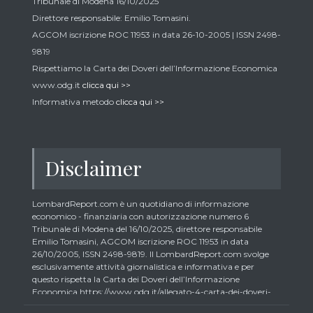
Tribunale di Modena 16/10/2025
Direttore responsabile: Emilio Tomasini.
AGCOM iscrizione ROC 11953 in data 26-10-2005 | ISSN 2498-
9819
Rispettiamo la Carta dei Doveri dell’Informazione Economica
www.odg.it
clicca qui >>
Informativa metodo
clicca qui >>
Disclaimer
LombardReport.com è un quotidiano di informazione
economico - finanziaria con autorizzazione numero 6
Tribunale di Modena del 16/10/2025, direttore responsabile
Emilio Tomasini, AGCOM iscrizione ROC 11953 in data
26/10/2005, ISSN 2498-9819. Il LombardReport.com svolge
esclusivamente attività giornalistica e informativa e per
questo rispetta la Carta dei Doveri dell’Informazione
Economica https://www.odg.it/allegato-4-carta-dei-doveri-
dellinformazione-economica/24292. In conformità ai principi