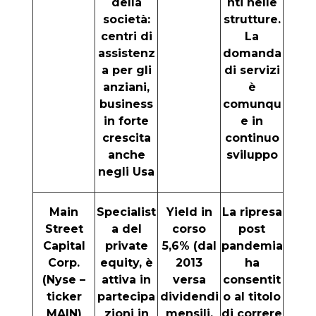
della
nti nelle
società:
strutture.
centri di
La
assistenz
domanda
a per gli
di servizi
anziani,
è
business
comunqu
in forte
e in
crescita
continuo
anche
sviluppo
negli Usa
Main
Specialist
Yield in
La ripresa
Street
a del
corso
post
Capital
private
5,6% (dal
pandemia
Corp.
equity, è
2013
ha
(Nyse –
attiva in
versa
consentit
ticker
partecipa
dividendi
o al titolo
MAIN)
zioni in
mensili,
di correre