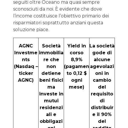
seguiti oltre Oceano ma quasi sempre
sconosciuti da noi. È evidente che dove
l’income costituisce l’obiettivo primario dei
risparmiatori soprattutto anziani questa
soluzione piace.
AGNC
Società
Yield in
La società
Investme
immobilia
corso
gode di
nts
re che
8,9%
alcune
(Nasdaq –
non
(pagamen
agevolazi
ticker
detiene
to 0,12 $
oni in
AGNC)
beni fisici
ogni
cambio
ma
mese)
del
investe in
requisito
mutui
di
residenzi
distribuir
ali e
e il 90%
obbligazi
del