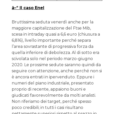
â–º
Il caso Enel
Bruttissima seduta venerdì anche per la
maggiore capitalizzazione del Ftse Mib,
scesa in intraday quasi a 6,6 euro (chiusura a
6,816), livello importante perché separa
l’area sovrastante di progressiva forza da
quella inferiore di debolezza. Al di sotto era
scivolata solo nel periodo marzo-giugno
2020. Le prossime sedute saranno quindi da
seguire con attenzione, anche perché non si
è ancora entrati in ipervenduto. Eppure i
numeri del piano industriale, presentato
proprio di recente, appaiono buoni e
giudicati favorevolmente da molti analisti.
Non riferiamo dei target, perché spesso
poco credibili; in tutti i casi risultano
nettamente superiori rispetto al prezzo in