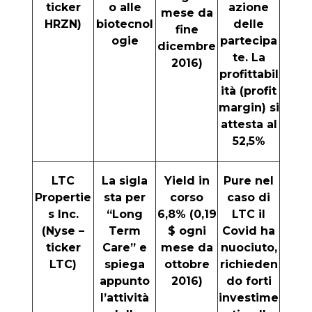
ticker
o alle
azione
mese da
HRZN)
biotecnol
delle
fine
ogie
partecipa
dicembre
te. La
2016)
profittabil
ità (profit
margin) si
attesta al
52,5%
LTC
La sigla
Yield in
Pure nel
Propertie
sta per
corso
caso di
s Inc.
“Long
6,8% (0,19
LTC il
(Nyse –
Term
$ ogni
Covid ha
ticker
Care” e
mese da
nuociuto,
LTC)
spiega
ottobre
richieden
appunto
2016)
do forti
l’attività
investime