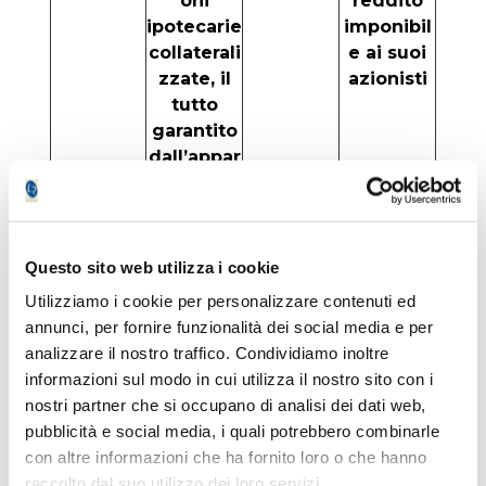
oni
reddito
ipotecarie
imponibil
collaterali
e ai suoi
zzate, il
azionisti
tutto
garantito
dall’appar
ato
statale
Questo sito web utilizza i cookie
EPR
In questo
Yield in
Il Covid
Propertie
caso si
corso
l’ha
Utilizziamo i cookie per personalizzare contenuti ed
s (Nyse –
tratta di
5,8% (0,25
fortemen
annunci, per fornire funzionalità dei social media e per
ticker
un puro
$ ogni
te
analizzare il nostro traffico. Condividiamo inoltre
EPR)
Reit che
mese)
penalizza
informazioni sul modo in cui utilizza il nostro sito con i
ha
ta e nel
nostri partner che si occupano di analisi dei dati web,
investime
periodo
pubblicità e social media, i quali potrebbero combinarle
nti diretti
peggiore
con altre informazioni che ha fornito loro o che hanno
in
(da
raccolto dal suo utilizzo dei loro servizi.