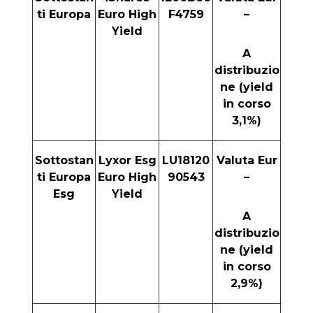
ti Europa
Euro High
F4759
–
Yield
A
distribuzio
ne (yield
in corso
3,1%)
Sottostan
Lyxor Esg
LU18120
Valuta Eur
ti Europa
Euro High
90543
–
Esg
Yield
A
distribuzio
ne (yield
in corso
2,9%)