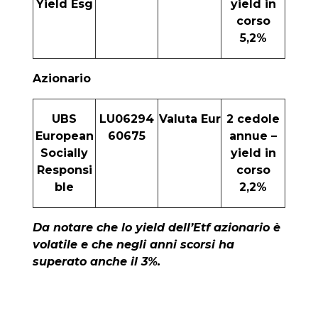
Yield Esg
yield in
corso
5,2%
Azionario
UBS
LU06294
Valuta Eur
2 cedole
European
60675
annue –
Socially
yield in
Responsi
corso
ble
2,2%
Da notare che lo yield dell’Etf azionario è
volatile e che negli anni scorsi ha
superato anche il 3%.