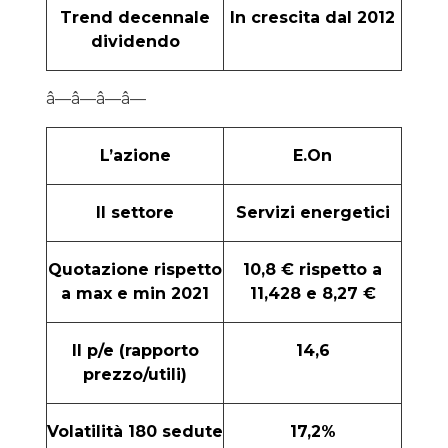
Trend decennale
In crescita dal 2012
dividendo
â—â—â—â—
L’azione
E.On
Il settore
Servizi energetici
Quotazione rispetto
10,8 € rispetto a
a max e min 2021
11,428 e 8,27 €
Il p/e (rapporto
14,6
prezzo/utili)
Volatilità 180 sedute
17,2%