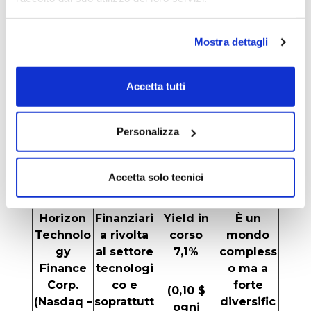
strutture
maggio
per
2020 a
Mostra dettagli
l’intratten
giugno
imento
2021) i
(cinema,
dividendi
Accetta tutti
resort e
sono stati
casinò)
sospesi.
Ora
Personalizza
vengono
di nuovo
Accetta solo tecnici
distribuiti
Horizon
Finanziari
Yield in
È un
Technolo
a rivolta
corso
mondo
gy
al settore
7,1%
compless
Finance
tecnologi
o ma a
Corp.
co e
forte
(0,10 $
(Nasdaq –
soprattutt
diversific
ogni