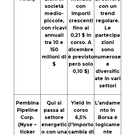
società
con
con un
medio-
importi
trend
piccole,
crescenti
regolare.
con ricavi
fino ai
Le
annuali
0,21 $ in
partecipa
tra 10 e
corso. A
zioni
150
dicembre
sono
milioni di
è previsto
numerose
$
però solo
e
0,10 $)
diversific
ate in vari
settori
Pembina
Qui si
Yield in
L’andame
Pipeline
passa al
corso
nto in
Corp.
settore
6,5%
Borsa è
(Nyse –
energetic
(l’importo
logicame
ticker
o con una
cambia di
nte