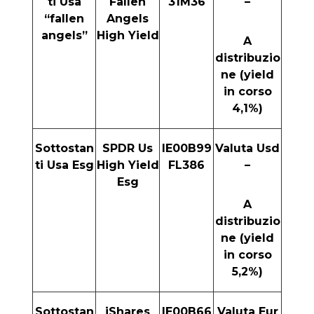
ti Usa
Fallen
31M36
–
“fallen
Angels
angels”
High Yield
A
distribuzio
ne (yield
in corso
4,1%)
Sottostan
SPDR Us
IE00B99
Valuta Usd
ti Usa Esg
High Yield
FL386
–
Esg
A
distribuzio
ne (yield
in corso
5,2%)
Sottostan
iShares
IE00B66
Valuta Eur