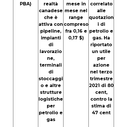
PBA)
realtà
mese in
correlato
canadese
mese nel
alle
che è
range
quotazion
attiva con
compreso
i di
pipeline,
fra 0,16 e
petrolio e
impianti
0,17 $)
gas. Ha
di
riportato
lavorazio
un utile
ne,
per
terminali
azione
di
nel terzo
stoccaggi
trimestre
o e altre
2021 di 80
strutture
cent,
logistiche
contro la
per
stima di
petrolio e
47 cent
gas