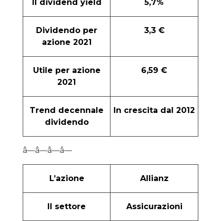
Il dividend yield
5,7%
Dividendo per
3,3 €
azione 2021
Utile per azione
6,59 €
2021
Trend decennale
In crescita dal 2012
dividendo
â—â—â—â—
L’azione
Allianz
Il settore
Assicurazioni