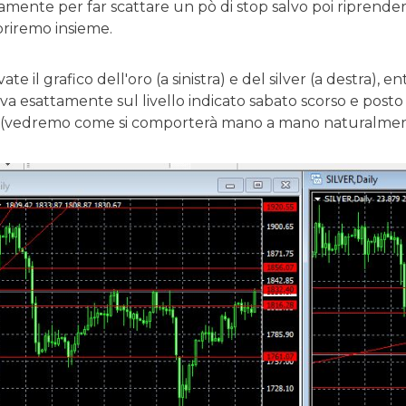
mente per far scattare un pò di stop salvo poi riprendersi
priremo insieme.
vate il grafico dell'oro (a sinistra) e del silver (a destra)
rova esattamente sul livello indicato sabato scorso e pos
(vedremo come si comporterà mano a mano naturalmen