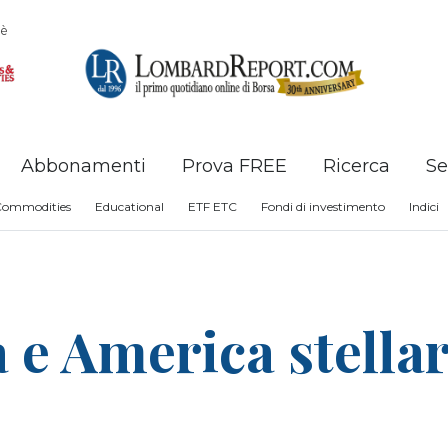
è
Abbonamenti
Prova FREE
Ricerca
Se
Commodities
Educational
ETF ETC
Fondi di investimento
Indici
 e America stellare