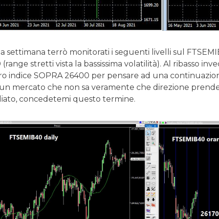
a settimana terrò monitorati i seguenti livelli sul FTSEMIB
(range stretti vista la bassissima volatilità). Al ribasso 
tro indice SOPRA 26400 per pensare ad una continuazion
 un mercato che non sa veramente che direzione prender
iato, concedetemi questo termine.