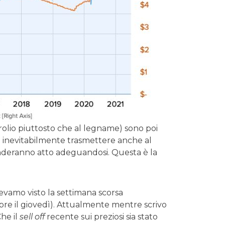
rolio piuttosto che al legname) sono poi
nno inevitabilmente trasmettere anche al
enderanno atto adeguandosi. Questa è la
vevamo visto la settimana scorsa
mpre il giovedì). Attualmente mentre scrivo
he il
sell off
recente sui preziosi sia stato