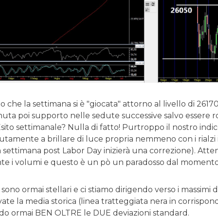
 che la settimana si è "giocata" attorno al livello di 2617
uta poi supporto nelle sedute successive salvo essere ro
Esito settimanale? Nulla di fatto! Purtroppo il nostro ind
utamente a brillare di luce propria nemmeno con i rialzi 
a settimana post Labor Day inizierà una correzione). Att
 i volumi e questo è un pò un paradosso dal momento c
 sono ormai stellari e ci stiamo dirigendo verso i massimi 
ate la media storica (linea tratteggiata nera in corrispo
ndo ormai BEN OLTRE le DUE deviazioni standard.