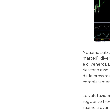
Notiamo subito
martedì, diven
e di venerdì. 
riescono assol
dalla prossim
completamente
Le valutazioni
seguente trov
stiamo trova