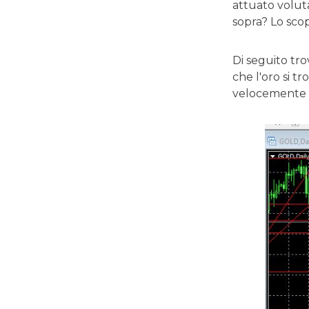
attuato voluta
sopra? Lo sco
Di seguito tro
che l'oro si t
velocemente 