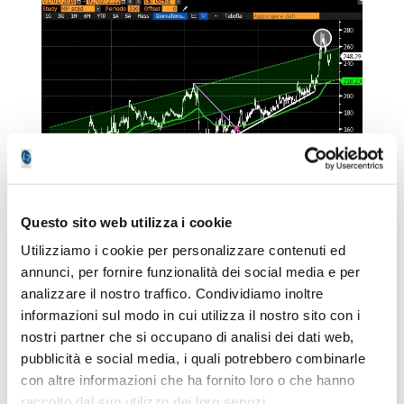
Questo sito web utilizza i cookie
SWEDISH MATCH:
Utilizziamo i cookie per personalizzare contenuti ed
annunci, per fornire funzionalità dei social media e per
Andamento altalenante per SWEDISH
analizzare il nostro traffico. Condividiamo inoltre
MATCH:
a settembre ha riportato i
informazioni sul modo in cui utilizza il nostro sito con i
massimi storici (83 SEK) ma subito dopo
nostri partner che si occupano di analisi dei dati web,
ha inanellato una rapida correzione.
Tale
pubblicità e social media, i quali potrebbero combinarle
movimento ha prima rotto al ribasso la
con altre informazioni che ha fornito loro o che hanno
media mobile a 200 giorni (linea verde) per
raccolto dal suo utilizzo dei loro servizi.