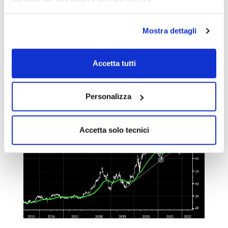
poi spazzare via anche il supporto del canale
rialzista.
Mostra dettagli
Nell'ultima fase,
le quotazioni si sono
riporate in prossimità del canale rialzista
Accetta tutti
e della media mobile a 200 giorni.
Personalizza
Accetta solo tecnici