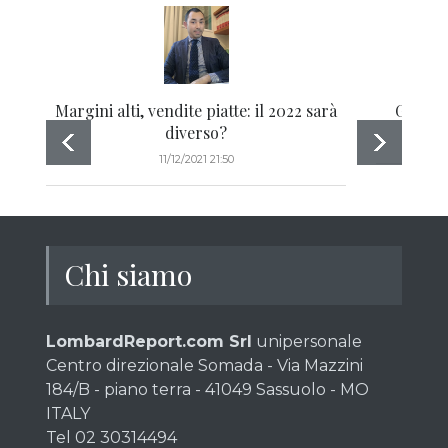
Margini alti, vendite piatte: il 2022 sarà
Gli eff
diverso?
11/12/2021 21:50
Chi siamo
LombardReport.com Srl
unipersonale
Centro direzionale Somada - Via Mazzini
184/B - piano terra - 41049 Sassuolo - MO
ITALY
Tel 02 30314494