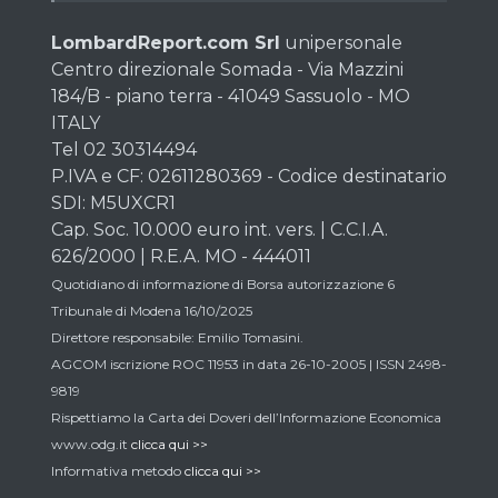
LombardReport.com Srl
unipersonale
Centro direzionale Somada - Via Mazzini
184/B - piano terra - 41049 Sassuolo - MO
ITALY
Tel 02 30314494
P.IVA e CF: 02611280369 - Codice destinatario
SDI: M5UXCR1
Cap. Soc. 10.000 euro int. vers. | C.C.I.A.
626/2000 | R.E.A. MO - 444011
Quotidiano di informazione di Borsa autorizzazione 6
Tribunale di Modena 16/10/2025
Direttore responsabile: Emilio Tomasini.
AGCOM iscrizione ROC 11953 in data 26-10-2005 | ISSN 2498-
9819
Rispettiamo la Carta dei Doveri dell’Informazione Economica
www.odg.it
clicca qui >>
Informativa metodo
clicca qui >>