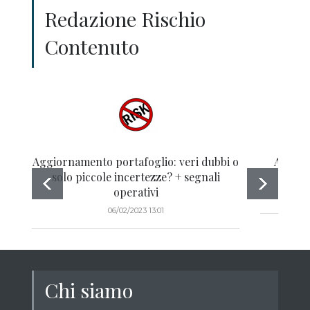
Redazione Rischio
Contenuto
Aggiornamento portafoglio: veri dubbi o
Aggior
solo piccole incertezze? + segnali
hawk
operativi
06/02/2023 13:01
Chi siamo