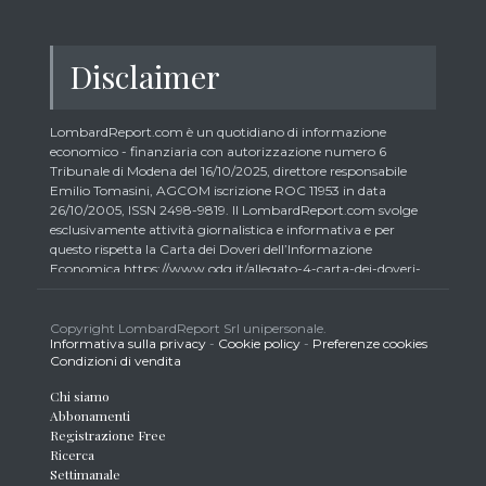
Disclaimer
LombardReport.com è un quotidiano di informazione
economico - finanziaria con autorizzazione numero 6
Tribunale di Modena del 16/10/2025, direttore responsabile
Emilio Tomasini, AGCOM iscrizione ROC 11953 in data
26/10/2005, ISSN 2498-9819. Il LombardReport.com svolge
esclusivamente attività giornalistica e informativa e per
questo rispetta la Carta dei Doveri dell’Informazione
Economica https://www.odg.it/allegato-4-carta-dei-doveri-
dellinformazione-economica/24292. In conformità ai principi
di trasparenza imposti dalla citata Carta i lettori debbono
essere consapevoli che i collaboratori di LombardReport.com
Copyright LombardReport Srl unipersonale.
Informativa sulla privacy
-
Cookie policy
-
Preferenze cookies
iscritti all’Ordine dei Giornalisti non possono detenere i titoli
Condizioni di vendita
oggetto dei loro articoli mentre i collaboratori non giornalisti
potrebbero detenere, sebbene in percentuali minime tipiche di
Chi siamo
trader retail e comunque inferiori allo 0,5% del capitale, gli
Abbonamenti
strumenti finanziari oggetto dei loro articoli creando così un
Registrazione Free
potenziale conflitto di interesse con i lettori stessi. L’accesso al
Ricerca
presente sito implica la conoscenza e la piena accettazione
Settimanale
delle presenti informazioni legali, dei Termini d’Uso del sito