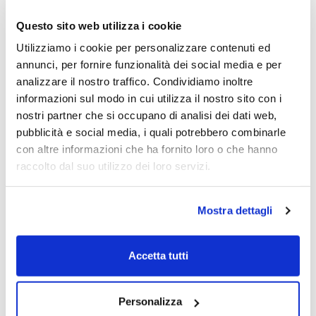
potrebbero dover adeguarsi a un range di
trading più basso. Si tratta di un
Questo sito web utilizza i cookie
avvertimento per le azioni statunitensi che
Utilizziamo i cookie per personalizzare contenuti ed
potrebbero doversi adattare a un trading
annunci, per fornire funzionalità dei social media e per
range più basso”
. Aggiungendo poi che
“I
analizzare il nostro traffico. Condividiamo inoltre
recenti interventi da falco della Federal
informazioni sul modo in cui utilizza il nostro sito con i
Reserve lasciano presagire che al FOMC di
nostri partner che si occupano di analisi dei dati web,
marzo verrà annunciati dot plot mediani
pubblicità e social media, i quali potrebbero combinarle
più alti”
.
con altre informazioni che ha fornito loro o che hanno
raccolto dal suo utilizzo dei loro servizi.
Staremo a vedere ma, almeno a noi, da
tempo appare ben chiaro che i bond
Mostra dettagli
dimostrano aver inteso bene che Powell fa
sul serio quando dice che i tassi devono
rimanere restrittivi per un periodo
Accetta tutti
prolungato, mentre questo scenario
avverso non è ancora stato correttamente
Personalizza
interpretato e prezzato dai mercati azionari.