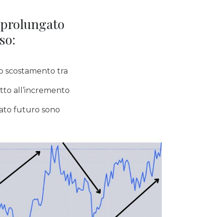
 prolungato
so:
lo scostamento tra
etto all’incremento
iato futuro sono