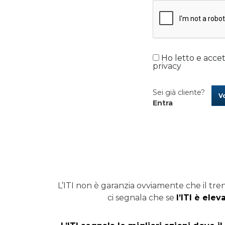
Ho letto e accet
privacy
Sei già cliente?
Vo
Entra
L’ITI non è garanzia ovviamente che il tren
ci segnala che se
l’ITI è ele