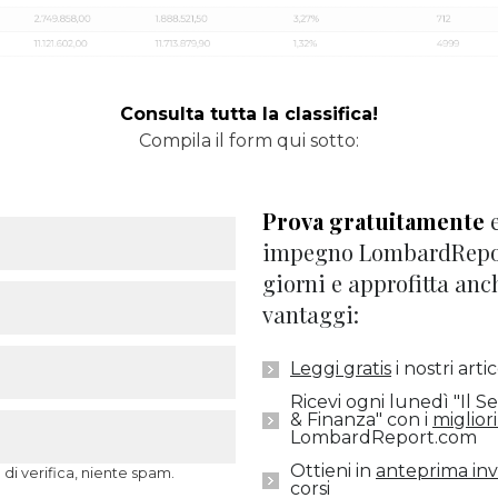
Consulta tutta la classifica!
Compila il form qui sotto:
Prova gratuitamente
e
impegno LombardRepor
giorni e approfitta anc
vantaggi:
Leggi gratis
i nostri artic
Ricevi ogni lunedì "Il S
& Finanza" con i
migliori
LombardReport.com
Ottieni in
anteprima invi
 di verifica, niente spam.
corsi