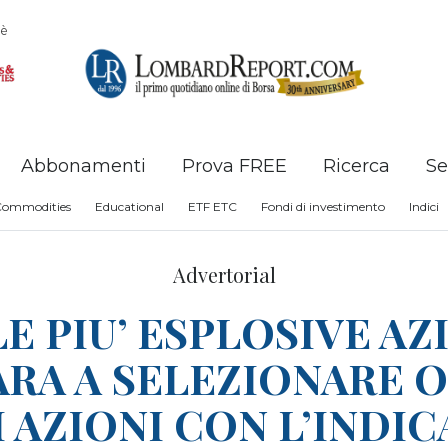
è
Abbonamenti
Prova FREE
Ricerca
Se
Commodities
Educational
ETF ETC
Fondi di investimento
Indici
Advertorial
E PIU’ ESPLOSIVE AZ
ARA A SELEZIONARE 
 AZIONI CON L’INDIC