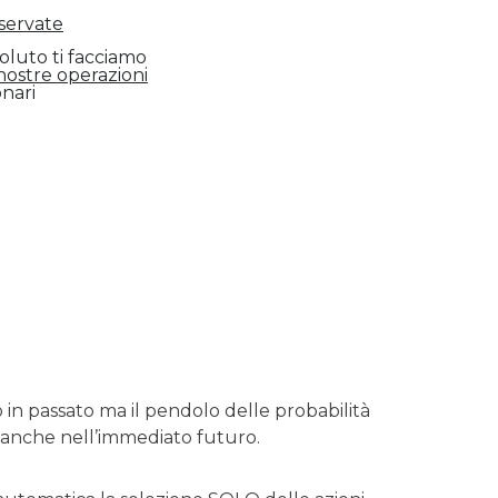
servate
soluto ti facciamo
 nostre operazioni
onari
o in passato ma il pendolo delle probabilità
 anche nell’immediato futuro.