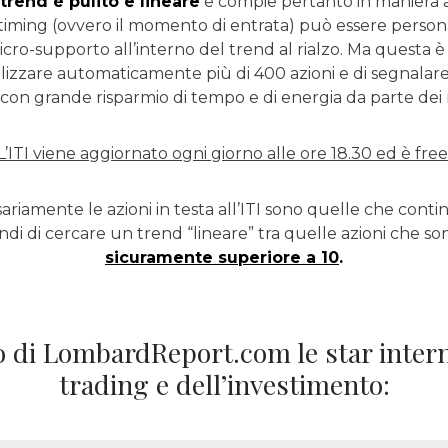
 trend è pulito e lineare
e compie pertanto in maniera a
 Il timing (ovvero il momento di entrata) può essere person
o-supporto all’interno del trend al rialzo. Ma questa è u
nalizzare automaticamente più di 400 azioni e di segnalare s
 con grande risparmio di tempo e di energia da parte dei no
L’ITI viene aggiornato ogni giorno alle ore 18.30 ed è free
iamente le azioni in testa all’ITI sono quelle che continu
ndi di cercare un trend “lineare” tra quelle azioni che so
sicuramente superiore a 10
.
 di LombardReport.com le star intern
trading e dell’investimento: