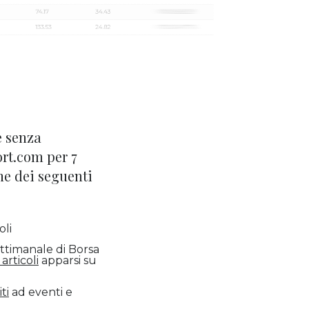
 senza
t.com per 7
he dei seguenti
oli
ettimanale di Borsa
 articoli
apparsi su
ti
ad eventi e