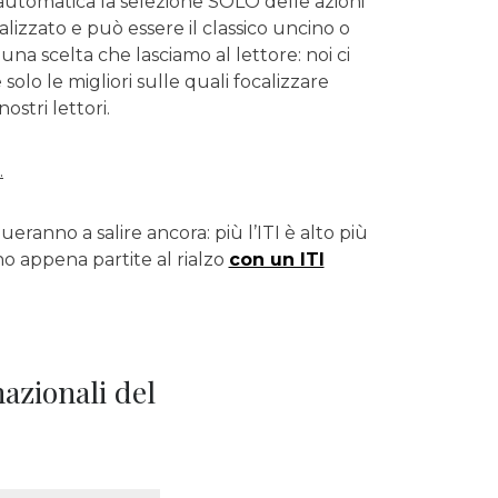
utomatica la selezione SOLO delle azioni
alizzato e può essere il classico uncino o
na scelta che lasciamo al lettore: noi ci
olo le migliori sulle quali focalizzare
stri lettori.
.
eranno a salire ancora: più l’ITI è alto più
no appena partite al rialzo
con un ITI
azionali del