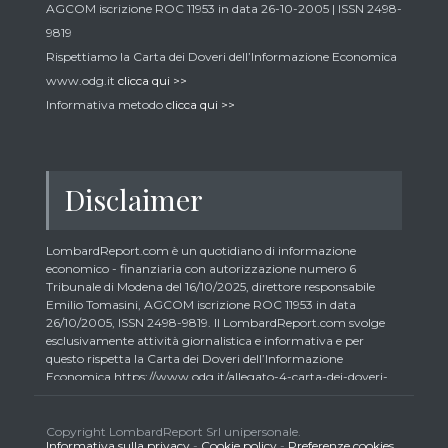
AGCOM iscrizione ROC 11953 in data 26-10-2005 | ISSN 2498-
9819
Rispettiamo la Carta dei Doveri dell’Informazione Economica
www.odg.it
clicca qui >>
Informativa metodo
clicca qui >>
Disclaimer
LombardReport.com è un quotidiano di informazione
economico - finanziaria con autorizzazione numero 6
Tribunale di Modena del 16/10/2025, direttore responsabile
Emilio Tomasini, AGCOM iscrizione ROC 11953 in data
26/10/2005, ISSN 2498-9819. Il LombardReport.com svolge
esclusivamente attività giornalistica e informativa e per
questo rispetta la Carta dei Doveri dell’Informazione
Economica https://www.odg.it/allegato-4-carta-dei-doveri-
dellinformazione-economica/24292. In conformità ai principi
di trasparenza imposti dalla citata Carta i lettori debbono
essere consapevoli che i collaboratori di LombardReport.com
Copyright LombardReport Srl unipersonale.
Informativa sulla privacy
-
Cookie policy
-
Preferenze cookies