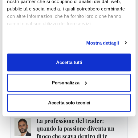
nostri partner che si occupano di analisi dei dati web,
Un fondo multi-asset globale che
pubblicità e social media, i quali potrebbero combinarle
combina azioni, bond governativi e
con altre informazioni che ha fornito loro o che hanno
gestione attiva del rischio in un unico
strumento. Il Capital ...
raccolto dal suo utilizzo dei loro servizi.
08/07/2026 -
Il fondo della settimana:
Fidelity Iberia Fund. Perché sempre più
Mostra dettagli
investitori stanno tornando su Spagna e
Portogallo
01/07/2026 -
Schroder GAIA Contour
Accetta tutti
Tech Equity (LU1725200650): recensione
del fondo tecnologico che ha
raddoppiato il capitale in 3 anni
24/06/2026 -
Quattro fondi sotto esame:
Personalizza
Templeton, PIMCO, AXA e Nordea
analizzati con Sharpe Ratio, Ulcer Index,
volatilità e Martin Ratio
Accetta solo tecnici
La professione del trader:
quando la passione diventa un
fuoco che scava dentro di te