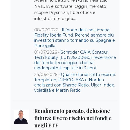
Avevamo detto che l’AI non era solo
NVIDIA e software. Oggi il mercato
scopre Prysmian, fibra ottica e
infrastrutture digita...
08/07/2026 -
Il fondo della settimana:
Fidelity Iberia Fund. Perché sempre più
investitori stanno tornando su Spagna e
Portogallo
01/07/2026 -
Schroder GAIA Contour
Tech Equity (LU1725200650): recensione
del fondo tecnologico che ha
raddoppiato il capitale in 3 anni
24/06/2026 -
Quattro fondi sotto esame:
Templeton, PIMCO, AXA e Nordea
analizzati con Sharpe Ratio, Ulcer Index,
volatilità e Martin Ratio
Rendimento passato, delusione
futura: il vero rischio nei fondi e
negli ETF