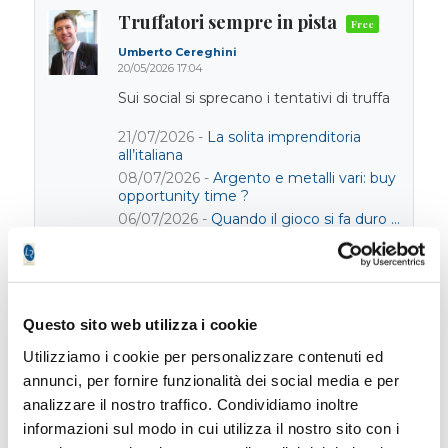
Truffatori sempre in pista
Umberto Cereghini
20/05/2026 17:04
Sui social si sprecano i tentativi di truffa
21/07/2026 -
La solita imprenditoria
all’italiana
08/07/2026 -
Argento e metalli vari: buy
opportunity time ?
06/07/2026 -
Quando il gioco si fa duro …
le piattaforme nostrane vanno in tilt!
Il fondo della settimana: il
Questo sito web utilizza i cookie
portafoglio “all weather” che
unisce bond governativi e
Utilizziamo i cookie per personalizzare contenuti ed
crescita globale
annunci, per fornire funzionalità dei social media e per
analizzare il nostro traffico. Condividiamo inoltre
Corrado Rondelli
informazioni sul modo in cui utilizza il nostro sito con i
19/05/2026 15:56