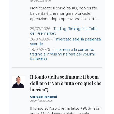
19/04/2026 15:07
Non cercate il colpo da KO, non esiste.
La verità è che mangiamo briciole,
operazione dopo operazione. L'obiett...
29/07/2026 -
Trading, Timing e la Follia
del Premarket
26/07/2026 -
Il mercato sale, la pazienza
scende
18/07/2026 -
La piuma e la corrente:
trading ai massimi nell'era dei volumi
fantasma
Il fondo della settimana: il boom
dell’oro ("Non è tutto oro quel che
luccica")
Corrado Rondelli
08/04/2026 09:33
Il fondo sull’oro che ha fatto +90% in un
anno. Ma è davvero alpha… o solo