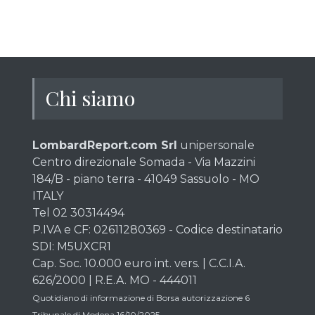
Chi siamo
LombardReport.com Srl
unipersonale
Centro direzionale Somada - Via Mazzini
184/B - piano terra - 41049 Sassuolo - MO
ITALY
Tel 02 30314494
P.IVA e CF: 02611280369 - Codice destinatario
SDI: M5UXCR1
Cap. Soc. 10.000 euro int. vers. | C.C.I.A.
626/2000 | R.E.A. MO - 444011
Quotidiano di informazione di Borsa autorizzazione 6
Tribunale di Modena 16/10/2025