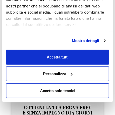
nostri partner che si occupano di analisi dei dati web,
Dave Landry
pubblicità e social media, i quali potrebbero combinarle
Star del trading USA
con altre informazioni che ha fornito loro o che hanno
raccolto dal suo utilizzo dei loro servizi.
"LombardReport.com è
uno dei pochi siti che io
conosca al mondo dove
Mostra dettagli
tutti gli autori segnalino
chiaramente quali sono le
Accetta tutti
loro indicazioni di trading
in modo da renderle
replicabili al 100%."
Personalizza
Accetta solo tecnici
OTTIENI LA TUA PROVA FREE
E SENZA IMPEGNO DI 7 GIORNI