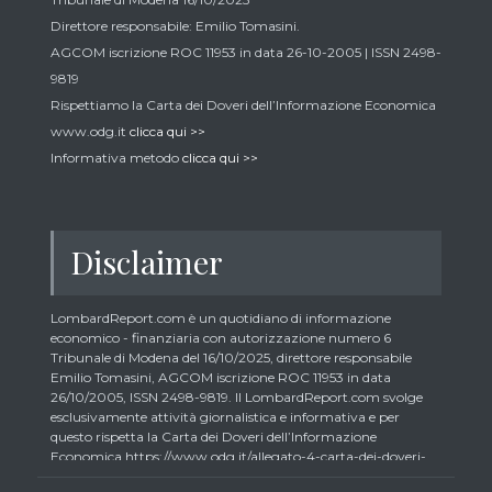
Direttore responsabile: Emilio Tomasini.
AGCOM iscrizione ROC 11953 in data 26-10-2005 | ISSN 2498-
9819
Rispettiamo la Carta dei Doveri dell’Informazione Economica
www.odg.it
clicca qui >>
Informativa metodo
clicca qui >>
Disclaimer
LombardReport.com è un quotidiano di informazione
economico - finanziaria con autorizzazione numero 6
Tribunale di Modena del 16/10/2025, direttore responsabile
Emilio Tomasini, AGCOM iscrizione ROC 11953 in data
26/10/2005, ISSN 2498-9819. Il LombardReport.com svolge
esclusivamente attività giornalistica e informativa e per
questo rispetta la Carta dei Doveri dell’Informazione
Economica https://www.odg.it/allegato-4-carta-dei-doveri-
dellinformazione-economica/24292. In conformità ai principi