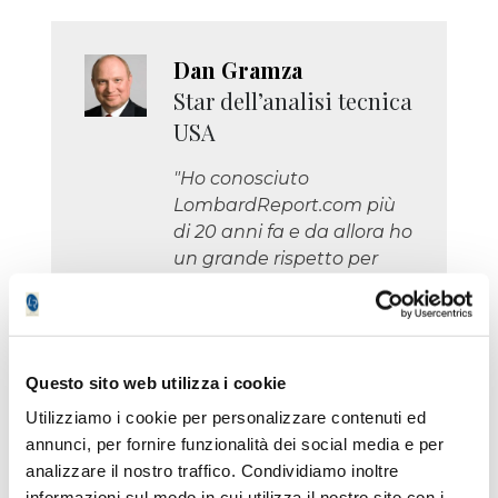
Dan Gramza
Star dell’analisi tecnica
USA
"Ho conosciuto
LombardReport.com più
di 20 anni fa e da allora ho
un grande rispetto per
questo giornale di Borsa
perché combina una
eccellente esperienza
tecnica con una grande
Questo sito web utilizza i cookie
professionalità."
Utilizziamo i cookie per personalizzare contenuti ed
annunci, per fornire funzionalità dei social media e per
analizzare il nostro traffico. Condividiamo inoltre
informazioni sul modo in cui utilizza il nostro sito con i