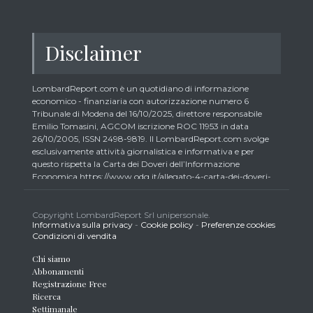
Disclaimer
LombardReport.com è un quotidiano di informazione
economico - finanziaria con autorizzazione numero 6
Tribunale di Modena del 16/10/2025, direttore responsabile
Emilio Tomasini, AGCOM iscrizione ROC 11953 in data
26/10/2005, ISSN 2498-9819. Il LombardReport.com svolge
esclusivamente attività giornalistica e informativa e per
questo rispetta la Carta dei Doveri dell’Informazione
Economica https://www.odg.it/allegato-4-carta-dei-doveri-
dellinformazione-economica/24292. In conformità ai principi
di trasparenza imposti dalla citata Carta i lettori debbono
essere consapevoli che i collaboratori di LombardReport.com
Copyright LombardReport Srl unipersonale.
Informativa sulla privacy
-
Cookie policy
-
Preferenze cookies
iscritti all’Ordine dei Giornalisti non possono detenere i titoli
Condizioni di vendita
oggetto dei loro articoli mentre i collaboratori non giornalisti
potrebbero detenere, sebbene in percentuali minime tipiche di
Chi siamo
trader retail e comunque inferiori allo 0,5% del capitale, gli
Abbonamenti
strumenti finanziari oggetto dei loro articoli creando così un
Registrazione Free
potenziale conflitto di interesse con i lettori stessi. L’accesso al
Ricerca
presente sito implica la conoscenza e la piena accettazione
Settimanale