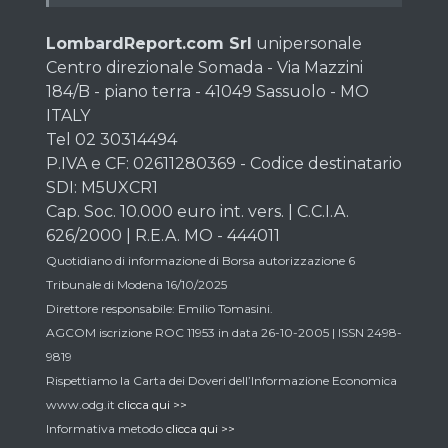
LombardReport.com Srl
unipersonale
Centro direzionale Somada - Via Mazzini
184/B - piano terra - 41049 Sassuolo - MO
ITALY
Tel 02 30314494
P.IVA e CF: 02611280369 - Codice destinatario
SDI: M5UXCR1
Cap. Soc. 10.000 euro int. vers. | C.C.I.A.
626/2000 | R.E.A. MO - 444011
Quotidiano di informazione di Borsa autorizzazione 6
Tribunale di Modena 16/10/2025
Direttore responsabile: Emilio Tomasini.
AGCOM iscrizione ROC 11953 in data 26-10-2005 | ISSN 2498-
9819
Rispettiamo la Carta dei Doveri dell’Informazione Economica
www.odg.it
clicca qui >>
Informativa metodo
clicca qui >>