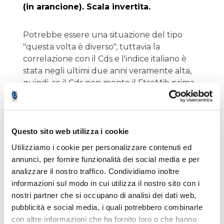
(in arancione). Scala invertita.
Potrebbe essere una situazione del tipo
"questa volta è diverso", tuttavia la
correlazione con il Cds e l'indice italiano è
stata negli ultimi due anni veramente alta,
quindi, se il Cds non mente il FtseMib prima
o poi romperà al rialzo e quindi anche
l'EuroStoxx non potrà fare il contrario.
La sfida (ovviamente sempre bonaria) con il
portafoglio a rischio contenuto è lanciata.Â…
Questo sito web utilizza i cookie
e speriamo alla peggio di guadagnarci
Utilizziamo i cookie per personalizzare contenuti ed
entrambi.
annunci, per fornire funzionalità dei social media e per
analizzare il nostro traffico. Condividiamo inoltre
informazioni sul modo in cui utilizza il nostro sito con i
nostri partner che si occupano di analisi dei dati web,
pubblicità e social media, i quali potrebbero combinarle
Lorenzo Batacchi
con altre informazioni che ha fornito loro o che hanno