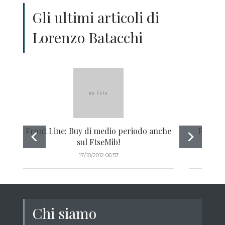
Gli ultimi articoli di
Lorenzo Batacchi
Front Line: Buy di medio periodo anche
Front L
sul FtseMib!
17/10/2012 06:57
Chi siamo