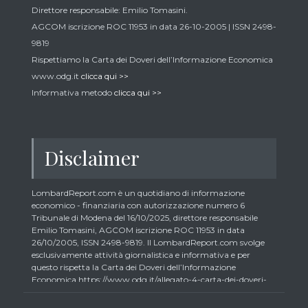
Direttore responsabile: Emilio Tomasini.
AGCOM iscrizione ROC 11953 in data 26-10-2005 | ISSN 2498-
9819
Rispettiamo la Carta dei Doveri dell’Informazione Economica
www.odg.it
clicca qui >>
Informativa metodo
clicca qui >>
Disclaimer
LombardReport.com è un quotidiano di informazione
economico - finanziaria con autorizzazione numero 6
Tribunale di Modena del 16/10/2025, direttore responsabile
Emilio Tomasini, AGCOM iscrizione ROC 11953 in data
26/10/2005, ISSN 2498-9819. Il LombardReport.com svolge
esclusivamente attività giornalistica e informativa e per
questo rispetta la Carta dei Doveri dell’Informazione
Economica https://www.odg.it/allegato-4-carta-dei-doveri-
dellinformazione-economica/24292. In conformità ai principi
di trasparenza imposti dalla citata Carta i lettori debbono