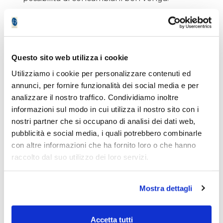
Al tempo stesso abbiamo individuato i
possibili candidati per prendere posizione
sull’azionario appena si dovessero creare le
Questo sito web utilizza i cookie
condizioni per farlo. Come già anticipato ci
Utilizziamo i cookie per personalizzare contenuti ed
siamo rivolti agli ETF, poiché ci permettono
annunci, per fornire funzionalità dei social media e per
di diversificare in modo efficiente il rischio
analizzare il nostro traffico. Condividiamo inoltre
azioni; il più diversificato possibile, salvo che
informazioni sul modo in cui utilizza il nostro sito con i
un tema in particolare dimostri di essere
nostri partner che si occupano di analisi dei dati web,
preferibile. Ci piacciono in particolare i
pubblicità e social media, i quali potrebbero combinarle
Minimum Variance, che hanno l’indubbio
con altre informazioni che ha fornito loro o che hanno
pregio di saper contenere molto bene la
raccolto dal suo utilizzo dei loro servizi.
volatilità, così come ci piacciono gli azionari
globali (ad esempio il Titans 50) o l’MSCI
World. Molto interessante è poi la versione
Mostra dettagli
MSCI World a cambio coperto, che per noi
investitori in Euro è spesso cosa buona e
prudente. Vediamo come si evolvono le cose
Accetta tutti