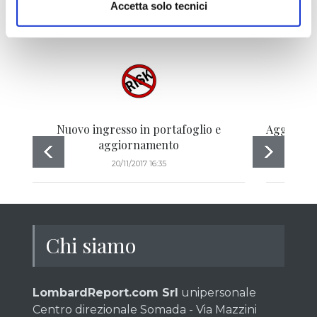
Contenuto
Accetta solo tecnici
Nuovo ingresso in portafoglio e
Aggiornam
aggiornamento
20/11/2017 16:35
Chi siamo
LombardReport.com Srl
unipersonale
Centro direzionale Somada - Via Mazzini