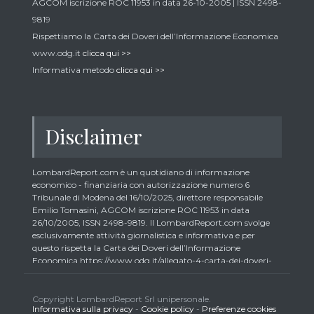
AGCOM iscrizione ROC 11953 in data 26-10-2005 | ISSN 2498-
9819
Rispettiamo la Carta dei Doveri dell’Informazione Economica
www.odg.it
clicca qui >>
Informativa metodo
clicca qui >>
Disclaimer
LombardReport.com è un quotidiano di informazione
economico - finanziaria con autorizzazione numero 6
Tribunale di Modena del 16/10/2025, direttore responsabile
Emilio Tomasini, AGCOM iscrizione ROC 11953 in data
26/10/2005, ISSN 2498-9819. Il LombardReport.com svolge
esclusivamente attività giornalistica e informativa e per
questo rispetta la Carta dei Doveri dell’Informazione
Economica https://www.odg.it/allegato-4-carta-dei-doveri-
dellinformazione-economica/24292. In conformità ai principi
di trasparenza imposti dalla citata Carta i lettori debbono
essere consapevoli che i collaboratori di LombardReport.com
Copyright LombardReport Srl unipersonale.
Informativa sulla privacy
-
Cookie policy
-
Preferenze cookies
iscritti all’Ordine dei Giornalisti non possono detenere i titoli