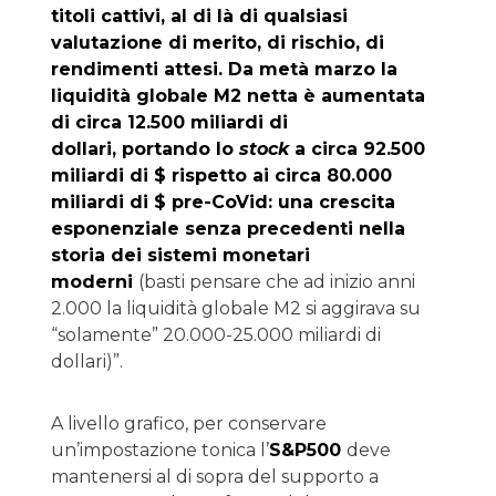
titoli cattivi, al di là di qualsiasi
valutazione di merito, di rischio, di
rendimenti attesi. Da metà marzo la
liquidità globale M2 netta è aumentata
di circa 12.500 miliardi di
dollari, portando lo
stock
a circa 92.500
miliardi di $ rispetto ai circa 80.000
miliardi di $ pre-CoVid: una crescita
esponenziale senza precedenti nella
storia dei sistemi monetari
moderni
(basti pensare che ad inizio anni
2.000 la liquidità globale M2 si aggirava su
“solamente” 20.000-25.000 miliardi di
dollari)”.
A livello grafico, per conservare
un’impostazione tonica l’
S&P500
deve
mantenersi al di sopra del supporto a