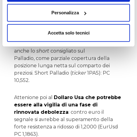
su Borsa italiana
, che risultano garantiti da
Personalizza
depositi fisici dei metalli preziosi sottostanti,
senza comportare quindi rischi di credito,
con i seguenti
ticker:
PHAU (oro):
Accetta solo tecnici
PC 149,81; PHAG (argento): PC 19,186; PHPT
(platino): PC 75,020. Opportuno mantenere
anche lo
short
consigliato sul
Palladio, come parziale copertura della
posizione lunga netta sul comparto dei
preziosi. Short Palladio (
ticker
1PAS): PC
10,552.
Attenione poi al
Dollaro Usa che potrebbe
essere alla vigilia di una fase di
rinnovata debolezza
: contro euro il
segnale si avrebbe al superamento della
forte resistenza a ridosso di 1,2000 (EurUsd
PC 1,1863).