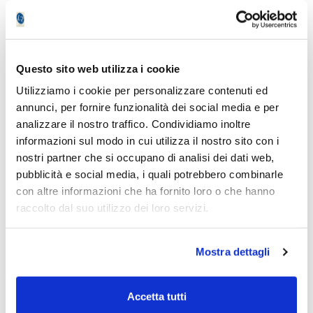
rispetto all’Oro. Sulla tenuta di area
900/10 il Platino (PC:
957) confermerebbe il segnale positivo
e potrebbe proseguire verso quota 1.000
Questo sito web utilizza i cookie
e quindi i picchi a ridosso di 1.050 di
Utilizziamo i cookie per personalizzare contenuti ed
metà gennaio/inizio agosto.
annunci, per fornire funzionalità dei social media e per
analizzare il nostro traffico. Condividiamo inoltre
Aggiorniamo i livelli: Oro: 1.871 $/oncia;
informazioni sul modo in cui utilizza il nostro sito con i
Platino: 957 $/oncia; Argento: 24,34 $/oncia.
nostri partner che si occupano di analisi dei dati web,
Manteniamo anche le posizioni corte
pubblicità e social media, i quali potrebbero combinarle
tattiche sull’S&P500, con
con altre informazioni che ha fornito loro o che hanno
l‘Etf
short
sull’S&P500 Xtrackers S&P500 Inv
raccolto dal suo utilizzo dei loro servizi.
Day con
ticker
XSPS
(PC: 8,599), valutando
incrementi solo su sbuffi dell’indice S&P500
Mostra dettagli
verso quota 4.000.
Come veicoli per il comparto preziosi si
Accetta tutti
confermano gli
Etc Wisdomtree quotati