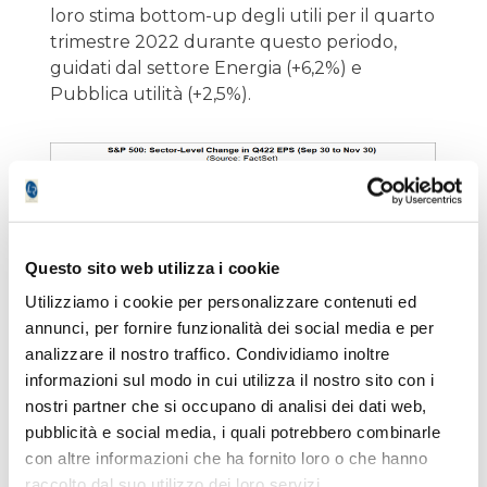
loro stima bottom-up degli utili per il quarto
trimestre 2022 durante questo periodo,
guidati dal settore Energia (+6,2%) e
Pubblica utilità (+2,5%).
Questo sito web utilizza i cookie
Utilizziamo i cookie per personalizzare contenuti ed
annunci, per fornire funzionalità dei social media e per
analizzare il nostro traffico. Condividiamo inoltre
informazioni sul modo in cui utilizza il nostro sito con i
nostri partner che si occupano di analisi dei dati web,
Ma gli analisti mentre hanno diminuito le
pubblicità e social media, i quali potrebbero combinarle
stime degli utili in aggregato per il quarto
con altre informazioni che ha fornito loro o che hanno
trimestre, stavano anche diminuendo le
raccolto dal suo utilizzo dei loro servizi.