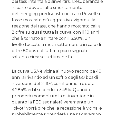
dei tassi intenta a disinvertirsi. L'esuberanza è
in parte dovuta allo smontamento
dell'hedging predisposto nel caso Powell si
fosse mostrato più aggressivo. vigorosa la
reazione dei tassi, che hanno mostrato cali a
2 cifre su quasi tutta la curva, con il 10 anni
che è tornato a flirtare con il 3.50%, un
livello toccato a metà settembre e in calo di
oltre 80bps dall’ultimo picco segnato
soltanto circa sei settimane fa.
La curva USA è vicina al nuovo record da 40
anni, arrivando ad un soffio dagli 80 bps di
inversione del 2-10Y, con il primo a quota
4,284% ed il secondo a 3,49%. Quando
prenderà momentum la disinversione in
quanto la FED segnalerà veramente un
"pivot" vorrà dire che la recessione è vicina, e
probabilmente riprenderà una risk aversion