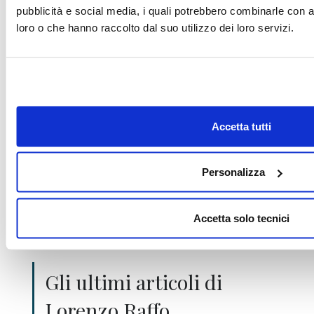
pubblicità e social media, i quali potrebbero combinarle con a
loro o che hanno raccolto dal suo utilizzo dei loro servizi.
Il nostro giornale rispetta la Carta dei
Doveri dell’Informazione Economica
clicca
qui >>
Informativa metodo
clicca qui >>
Accetta tutti
Lorenzo Raffo
Personalizza
Accetta solo tecnici
Gli ultimi articoli di
Lorenzo Raffo