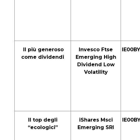
Il più generoso
Invesco Ftse
IE00B
come dividendi
Emerging High
Dividend Low
Volatility
Il top degli
iShares Msci
IE00B
“ecologici”
Emerging SRI