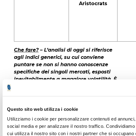
Aristocrats
Che fare?
– L’analisi di oggi si riferisce
agli indici generici, su cui conviene
puntare se non si hanno conoscenze
specifiche dei singoli mercati, esposti
inevitabilmente a maggiore volatilità. È
importante segnalare come anche in tale
ambito si registri una crescente
diversificazione delle tipologie di Etf, il
che è preferibile in confronto al collocarsi
Questo sito web utilizza i cookie
su un solo clone. Proprio i diversi
Utilizziamo i cookie per personalizzare contenuti ed annunci, 
andamenti delle quotazioni di questo
social media e per analizzare il nostro traffico. Condividiamo
instabile 2022 lo confermano.
cui utilizza il nostro sito con i nostri partner che si occupano 