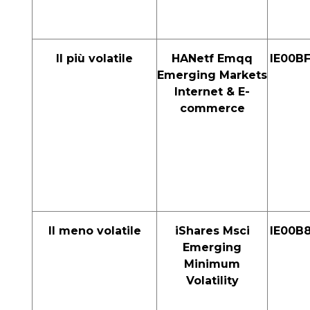
Il più volatile
HANetf Emqq
IE00B
Emerging Markets
Internet & E-
commerce
Il meno volatile
iShares Msci
IE00B
Emerging
Minimum
Volatility