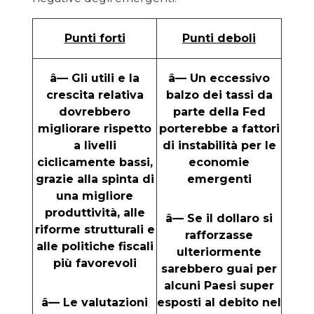
Punti forti
Punti deboli
â— Gli utili e la
â— Un eccessivo
crescita relativa
balzo dei tassi da
dovrebbero
parte della Fed
migliorare rispetto
porterebbe a fattori
a livelli
di instabilità per le
ciclicamente bassi,
economie
grazie alla spinta di
emergenti
una migliore
produttività, alle
â— Se il dollaro si
riforme strutturali e
rafforzasse
alle politiche fiscali
ulteriormente
più favorevoli
sarebbero guai per
alcuni Paesi super
â— Le valutazioni
esposti al debito nel