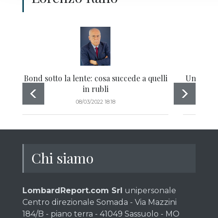
Bond sotto la lente: cosa succede a quelli
Un po' fo
in rubli
08/03/2022 18:18
Chi siamo
LombardReport.com Srl
unipersonale
Centro direzionale Somada - Via Mazzini
184/B - piano terra - 41049 Sassuolo - MO