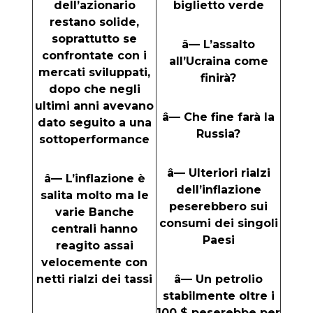
dell’azionario
biglietto verde
restano solide,
soprattutto se
â— L’assalto
confrontate con i
all’Ucraina come
mercati sviluppati,
finirà?
dopo che negli
ultimi anni avevano
â— Che fine farà la
dato seguito a una
Russia?
sottoperformance
â— Ulteriori rialzi
â— L’inflazione è
dell’inflazione
salita molto ma le
peserebbero sui
varie Banche
consumi dei singoli
centrali hanno
Paesi
reagito assai
velocemente con
netti rialzi dei tassi
â— Un petrolio
stabilmente oltre i
100 $ peserebbe per