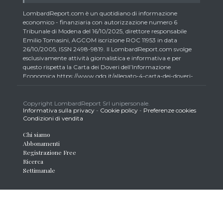
LombardReport.com è un quotidiano di informazione
economico - finanziaria con autorizzazione numero 6
Tribunale di Modena del 16/10/2025, direttore responsabile
Emilio Tomasini, AGCOM iscrizione ROC 11953 in data
26/10/2005, ISSN 2498-9819. Il LombardReport.com svolge
esclusivamente attività giornalistica e informativa e per
questo rispetta la Carta dei Doveri dell’Informazione
Economica https://www.odg.it/allegato-4-carta-dei-doveri-
dellinformazione-economica/24292. In conformità ai principi
di trasparenza imposti dalla citata Carta i lettori debbono
essere consapevoli che i collaboratori di LombardReport.com
Copyright LombardReport Srl unipersonale.
Informativa sulla privacy
-
Cookie policy
-
Preferenze cookies
iscritti all’Ordine dei Giornalisti non possono detenere i titoli
Condizioni di vendita
oggetto dei loro articoli mentre i collaboratori non giornalisti
potrebbero detenere, sebbene in percentuali minime tipiche di
Chi siamo
trader retail e comunque inferiori allo 0,5% del capitale, gli
Abbonamenti
strumenti finanziari oggetto dei loro articoli creando così un
Registrazione Free
potenziale conflitto di interesse con i lettori stessi. L’accesso al
Ricerca
presente sito implica la conoscenza e la piena accettazione
Settimanale
delle presenti informazioni legali, dei Termini d’Uso del sito
stesso, della Informativa Metodo, della Carta dei Doveri
dell’Informazione Economica nonché delle Condizioni
Generali di Vendita laddove applicabili. Il materiale pubblicato
sul giornale, che include, a titolo esemplificativo, dati di
mercato, informazioni, comunicazioni, foto, video, grafici,