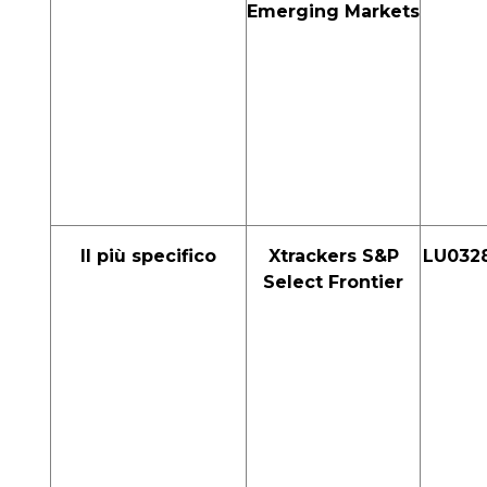
Emerging Markets
Il più specifico
Xtrackers S&P
LU032
Select Frontier