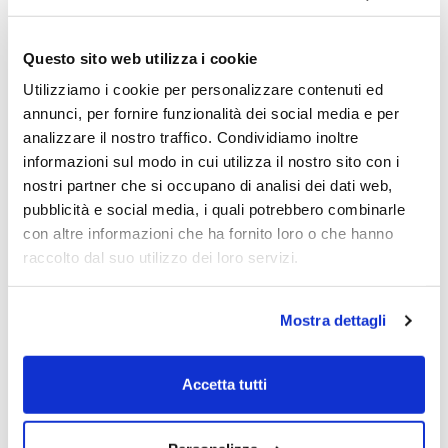
notare che l'ICAV non addebita alcuna
commissione per la vendita di Azioni nel
Questo sito web utilizza i cookie
mercato secondario. Tuttavia, gli azionisti
dovrebbero controllare che gli ordini sul
Utilizziamo i cookie per personalizzare contenuti ed
mercato secondario possono comportare
annunci, per fornire funzionalità dei social media e per
costi sui quali l'ICAV non ha nessun
analizzare il nostro traffico. Condividiamo inoltre
controllo.
informazioni sul modo in cui utilizza il nostro sito con i
nostri partner che si occupano di analisi dei dati web,
pubblicità e social media, i quali potrebbero combinarle
Tutti i proventi netti in contanti derivanti
con altre informazioni che ha fornito loro o che hanno
dalla realizzazione delle attività del Fondo
raccolto dal suo utilizzo dei loro servizi.
saranno versati agli Azionisti rimasti nel
Fondo alla Data di Estinzione e
successivamente alla Data di Cessazione, e
Mostra dettagli
comunque entro il 19 maggio 2023. Si veda il
cronologico nella tabella sottostante.
Accetta tutti
Tutti i proventi netti in contanti saranno
consegnati agli Azionisti tramite il loro