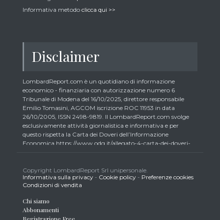
Informativa metodo
clicca qui >>
Disclaimer
LombardReport.com è un quotidiano di informazione
economico - finanziaria con autorizzazione numero 6
Tribunale di Modena del 16/10/2025, direttore responsabile
Emilio Tomasini, AGCOM iscrizione ROC 11953 in data
26/10/2005, ISSN 2498-9819. Il LombardReport.com svolge
esclusivamente attività giornalistica e informativa e per
questo rispetta la Carta dei Doveri dell’Informazione
Economica https://www.odg.it/allegato-4-carta-dei-doveri-
dellinformazione-economica/24292. In conformità ai principi
di trasparenza imposti dalla citata Carta i lettori debbono
essere consapevoli che i collaboratori di LombardReport.com
Copyright LombardReport Srl unipersonale.
Informativa sulla privacy
-
Cookie policy
-
Preferenze cookies
iscritti all’Ordine dei Giornalisti non possono detenere i titoli
Condizioni di vendita
oggetto dei loro articoli mentre i collaboratori non giornalisti
potrebbero detenere, sebbene in percentuali minime tipiche di
Chi siamo
trader retail e comunque inferiori allo 0,5% del capitale, gli
Abbonamenti
strumenti finanziari oggetto dei loro articoli creando così un
Registrazione Free