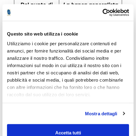
Dal punto di
La banca generalista
vista industriale
Unicredit, quella di
del sistema
gestione dei patrimoni
bancario una
con la fusione
simile
Mediobanca-Banca
Questo sito web utilizza i cookie
operazione
Generali e infine il
Utilizziamo i cookie per personalizzare contenuti ed
avrebbe però
mondo assicurativo
annunci, per fornire funzionalità dei social media e per
senso!
tramite Generali, il tutto
analizzare il nostro traffico. Condividiamo inoltre
messo assieme
informazioni sul modo in cui utilizza il nostro sito con i
porterebbe alla
nostri partner che si occupano di analisi dei dati web,
creazione della leader
pubblicità e social media, i quali potrebbero combinarle
europea della finanza.
con altre informazioni che ha fornito loro o che hanno
L’Italia assurgerebbe a
raccolto dal suo utilizzo dei loro servizi.
un ruolo di primatista
mondiale. Perché ciò
Mostra dettagli
avvenga sono necessari
capitali, intenzioni
politiche e convergenze
Accetta tutti
di poltrone nonché di