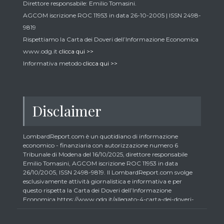
Direttore responsabile: Emilio Tomasini.
AGCOM iscrizione ROC 11953 in data 26-10-2005 | ISSN 2498-
9819
Rispettiamo la Carta dei Doveri dell’Informazione Economica
www.odg.it
clicca qui >>
Informativa metodo
clicca qui >>
Disclaimer
LombardReport.com è un quotidiano di informazione
economico - finanziaria con autorizzazione numero 6
Tribunale di Modena del 16/10/2025, direttore responsabile
Emilio Tomasini, AGCOM iscrizione ROC 11953 in data
26/10/2005, ISSN 2498-9819. Il LombardReport.com svolge
esclusivamente attività giornalistica e informativa e per
questo rispetta la Carta dei Doveri dell’Informazione
Economica https://www.odg.it/allegato-4-carta-dei-doveri-
dellinformazione-economica/24292. In conformità ai principi
di trasparenza imposti dalla citata Carta i lettori debbono