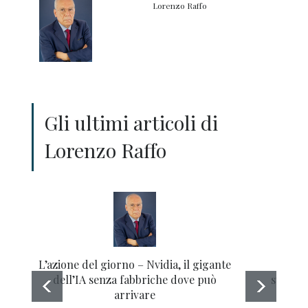
Lorenzo Raffo
Gli ultimi articoli di
Lorenzo Raffo
L’azione del giorno – Nvidia, il gigante
Gli 
dell’IA senza fabbriche dove può
sull’az
arrivare