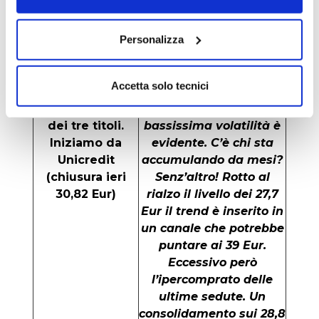
poteri: vi sembra
realistico in un Paese
Personalizza
complesso come il
nostro?
Accetta solo tecnici
E ora un’analisi
Un trend rialzista con
dei tre titoli.
bassissima volatilità è
Iniziamo da
evidente. C’è chi sta
Unicredit
accumulando da mesi?
(chiusura ieri
Senz’altro! Rotto al
30,82 Eur)
rialzo il livello dei 27,7
Eur il trend è inserito in
un canale che potrebbe
puntare ai 39 Eur.
Eccessivo però
l’ipercomprato delle
ultime sedute. Un
consolidamento sui 28,8