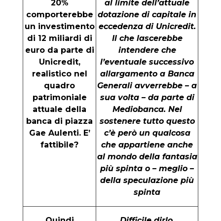
20%
al limite dell’attuale
comporterebbe
dotazione di capitale in
un investimento
eccedenza di Unicredit.
di 12 miliardi di
Il che lascerebbe
euro da parte di
intendere che
Unicredit,
l’eventuale successivo
realistico nel
allargamento a Banca
quadro
Generali avverrebbe – a
patrimoniale
sua volta – da parte di
attuale della
Mediobanca. Nel
banca di piazza
sostenere tutto questo
Gae Aulenti. E’
c’è però un qualcosa
fattibile?
che appartiene anche
al mondo della fantasia
più spinta o – meglio –
della speculazione più
spinta
Quindi
Difficile dirlo.