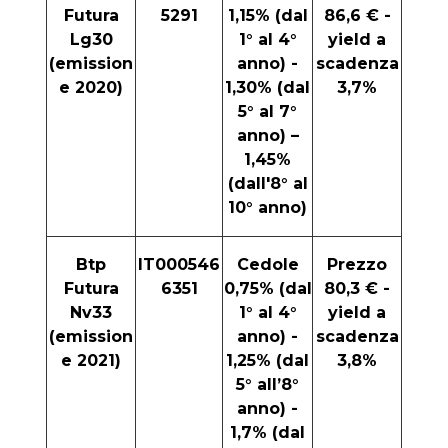
Futura
5291
1,15% (dal
86,6 € -
Lg30
1° al 4°
yield a
(emission
anno) -
scadenza
e 2020)
1,30% (dal
3,7%
5° al 7°
anno) –
1,45%
(dall'8° al
10° anno)
Btp
IT000546
Cedole
Prezzo
Futura
6351
0,75% (dal
80,3 € -
Nv33
1° al 4°
yield a
(emission
anno) -
scadenza
e 2021)
1,25% (dal
3,8%
5° all’8°
anno) -
1,7% (dal