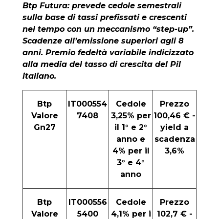
Btp Futura: prevede cedole semestrali
sulla base di tassi prefissati e crescenti
nel tempo con un meccanismo “step-up”.
Scadenze all’emissione superiori agli 8
anni. Premio fedeltà variabile indicizzato
alla media del tasso di crescita del Pil
italiano.
Btp
IT000554
Cedole
Prezzo
Valore
7408
3,25% per
100,46 € -
Gn27
il 1° e 2°
yield a
anno e
scadenza
4% per il
3,6%
3° e 4°
anno
Btp
IT000556
Cedole
Prezzo
Valore
5400
4,1% per i
102,7 € -