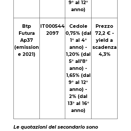
9° al 12°
anno)
Btp
IT000544
Cedole
Prezzo
Futura
2097
0,75% (dal
72,2 € -
Ap37
1° al 4°
yield a
(emission
anno) -
scadenza
e 2021)
1,20% (dal
4,3%
5° all'8°
anno) -
1,65% (dal
9° al 12°
anno) -
2% (dal
13° al 16°
anno)
Le quotazioni del secondario sono