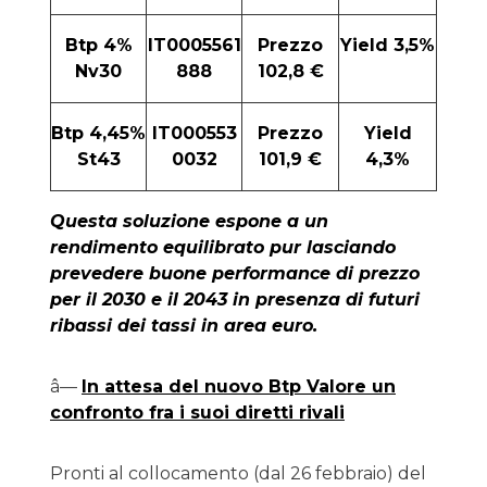
Btp 4%
IT0005561
Prezzo
Yield 3,5%
Nv30
888
102,8 €
Btp 4,45%
IT000553
Prezzo
Yield
St43
0032
101,9 €
4,3%
Questa soluzione espone a un
rendimento equilibrato pur lasciando
prevedere buone performance di prezzo
per il 2030 e il 2043 in presenza di futuri
ribassi dei tassi in area euro.
â—
In attesa del nuovo Btp Valore un
confronto fra i suoi diretti rivali
Pronti al collocamento (dal 26 febbraio) del