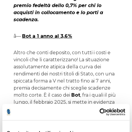
premio fedeltà dello 0,7% per chi lo
acquisti in collocamento e lo porti a
scadenza.
â—
Bot a 1 anno al 3,6%
Altro che conti deposito, con tutti i costi e
vincoli che li caratterizzano! La situazione
assolutamente atipica della curva dei
rendimenti dei nostri titoli di Stato, con una
spiccata forma a V nel tratto fino ai 7 anni,
premia decisamente chi sceglie scadenze
molto corte. È il caso dei
Bot
, fra i quali il più
lungo, il febbraio 2025, si mette in evidenza
per uno yield di tutto rilievo.
Occorre solo
ricordare che i profitti ottenuti con i
Buoni ordinari del Tesoro non possono
compensare minusvalenze pregresse