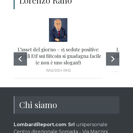
Lorenzo Raffo
L’asset del giorno – 15 sedute positive:
Le azio
con gli Etf sui Bitcoin si guadagna facile
rilancia 
(e non è uno slogan!)
15/02/2024 09:52
Chi siamo
LombardReport.com Srl
unipersonale
Centro direzionale Somada - Via Mazzini