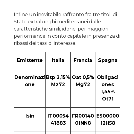
Infine un inevitabile raffronto fra tre titoli di
Stato extralunghi mediterranei dalle
caratteristiche simili, idonei per maggiori
performance in conto capitale in presenza di
ribassi dei tassi di interesse.
Emittente
Italia
Francia
Spagna
Denominazi
Btp 2,15%
Oat 0,5%
Obligaci
one
Mz72
Mg72
ones
1,45%
Ot71
Isin
IT00054
FR00140
ES00000
41883
01NN8
12H58