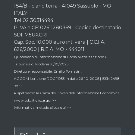
184/B - piano terra - 41049 Sassuolo - MO
ITALY
Tel 02 30314494
P.IVA e CF: 02611280369 - Codice destinatario
SDI: M5UXCR1
Cap. Soc. 10.000 euro int. vers. | C.C.I.A.
626/2000 | R.E.A. MO - 444011
Quotidiano di informazione di Borsa autorizzazione 6
Tribunale di Modena 16/10/2025
Direttore responsabile: Emilio Tomasini.
AGCOM iscrizione ROC 11953 in data 26-10-2005 | ISSN 2498-
9819
Rispettiamo la Carta dei Doveri dell’Informazione Economica
www.odg.it
clicca qui >>
Informativa metodo
clicca qui >>