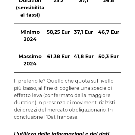
Duration
23,2
37,1
26,8
(sensibilità
ai tassi)
Minimo
58,25 Eur
37,1 Eur
46,7 Eur
2024
Massimo
61,38 Eur
41,8 Eur
50,3 Eur
2024
Il preferibile? Quello che quota sul livello
più basso, al fine di cogliere una specie di
effetto leva (confermato dalla maggiore
duration) in presenza di movimenti rialzisti
dei prezzi del mercato obbligazionario. In
conclusione l’Oat francese.
L’utilizzo delle informazioni e dei dati