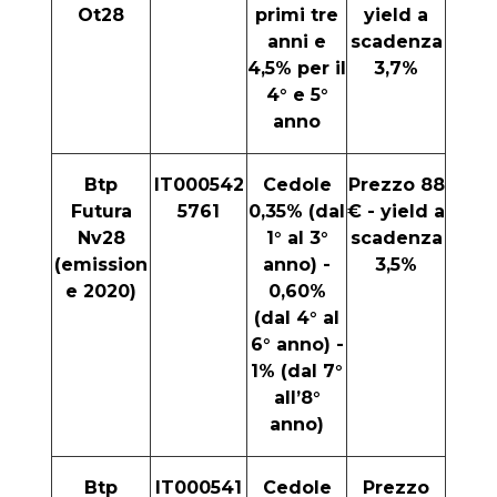
Ot28
primi tre
yield a
anni e
scadenza
4,5% per il
3,7%
4° e 5°
anno
Btp
IT000542
Cedole
Prezzo 88
Futura
5761
0,35% (dal
€ - yield a
Nv28
1° al 3°
scadenza
(emission
anno) -
3,5%
e 2020)
0,60%
(dal 4° al
6° anno) -
1% (dal 7°
all’8°
anno)
Btp
IT000541
Cedole
Prezzo