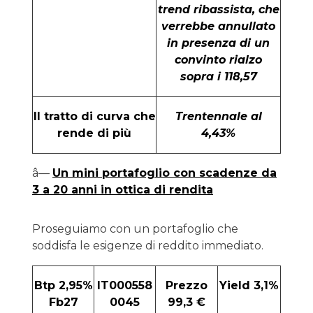
trend ribassista, che
verrebbe annullato
in presenza di un
convinto rialzo
sopra i 118,57
Il tratto di curva che
Trentennale al
rende di più
4,43%
â—
Un mini portafoglio con scadenze da
3 a 20 anni in ottica di rendita
Proseguiamo con un portafoglio che
soddisfa le esigenze di reddito immediato.
Btp 2,95%
IT000558
Prezzo
Yield 3,1%
Fb27
0045
99,3 €