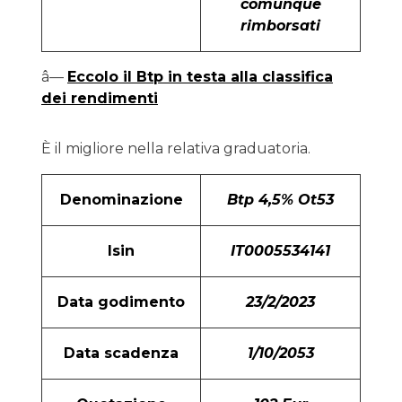
comunque
rimborsati
â—
Eccolo il Btp in testa alla classifica
dei rendimenti
È il migliore nella relativa graduatoria.
Denominazione
Btp 4,5% Ot53
Isin
IT0005534141
Data godimento
23/2/2023
Data scadenza
1/10/2053