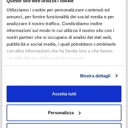
Questo sito web utilizza i cookie
derivanti da altri investimenti.
Utilizziamo i cookie per personalizzare contenuti ed
annunci, per fornire funzionalità dei social media e per
Denominazione
Bot Zc Feb25 Eur
analizzare il nostro traffico. Condividiamo inoltre
informazioni sul modo in cui utilizza il nostro sito con i
nostri partner che si occupano di analisi dei dati web,
Isin
IT0005582868
pubblicità e social media, i quali potrebbero combinarle
con altre informazioni che ha fornito loro o che hanno
Data godimento
14/2/2024
raccolto dal suo utilizzo dei loro servizi.
Data scadenza
14/2/2025
Mostra dettagli
Quotazione
96,579 Eur
chiusura 16/2/2024
Accetta tutti
Rendimento lordo
3,57%
Personalizza
Rendimento netto
3,12%