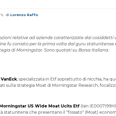
di
Lorenzo Raffo
azioni relative ad aziende caratterizzate dai cosiddetti
mine fu coniato per la prima volta dal guru statunitense
ategia di Morningstar. Sono quotati su Borsa Italiana.
a
VanEck
, specializzata in Etf soprattutto di nicchia, ha qu
ti sulla strategia Moat di Morningstar Research, focaliz
Morningstar US Wide Moat Ucits Etf
(Isin IE0007I99HX
età statunitensi che presentano il "fossato" (Moat) economic