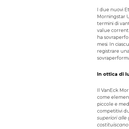
I due nuovi E
Morningstar US
termini di van
value corrent
ha sovraperfo
mesi. In ciasc
registrare un
sovraperforma
In ottica di 
Il VanEck Mor
come elemento
piccole e med
competitivi du
superiori alle
costituiscano