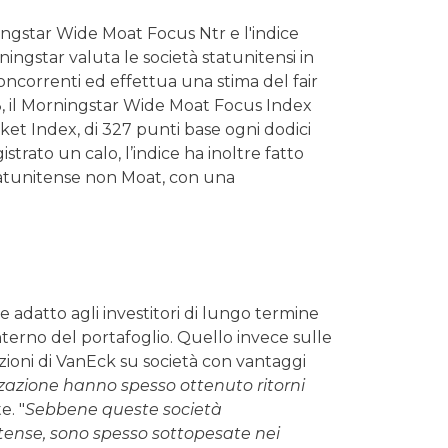
ingstar Wide Moat Focus Ntr e l'indice
ingstar valuta le società statunitensi in
oncorrenti ed effettua una stima del fair
23, il Morningstar Wide Moat Focus Index
et Index, di 327 punti base ogni dodici
strato un calo, l’indice ha inoltre fatto
tatunitense non Moat, con una
adatto agli investitori di lungo termine
terno del portafoglio. Quello invece sulle
ioni di VanEck su società con vantaggi
izzazione hanno spesso ottenuto ritorni
e. "
Sebbene queste società
tense, sono spesso sottopesate nei