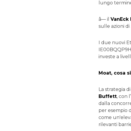
lungo termine 
â— il
VanEck 
sulle azioni d
I due nuovi E
IE00BQQP9H0
investe a livel
Moat, cosa si
La strategia d
Buffett
, con 
dalla concorre
per esempio da
come un'elevat
rilevanti barr