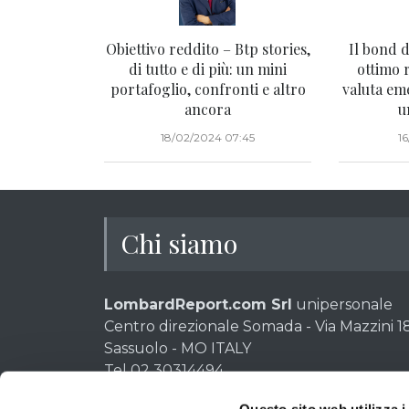
Obiettivo reddito – Btp stories,
Il bond d
di tutto e di più: un mini
ottimo 
portafoglio, confronti e altro
valuta eme
ancora
u
18/02/2024 07:45
1
Chi siamo
LombardReport.com Srl
unipersonale
Centro direzionale Somada - Via Mazzini 18
Sassuolo - MO ITALY
Tel 02 30314494
P.IVA e CF: 02611280369 - Codice destinat
Questo sito web utilizza i