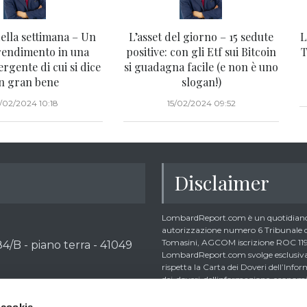
ella settimana – Un
L’asset del giorno – 15 sedute
L
rendimento in una
positive: con gli Etf sui Bitcoin
T
rgente di cui si dice
si guadagna facile (e non è uno
n gran bene
slogan!)
6/02/2024 10:18
15/02/2024 09:52
Disclaimer
LombardReport.com è un quotidiano 
autorizzazione numero 6 Tribunale di
Tomasini, AGCOM iscrizione ROC 1195
4/B - piano terra - 41049
LombardReport.com svolge esclusivame
rispetta la Carta dei Doveri dell’In
dei-doveri-dellinformazione-economic
dalla citata Carta i lettori debbono 
ario SDI: M5UXCR1
iscritti all’Ordine dei Giornalisti non 
 cookie