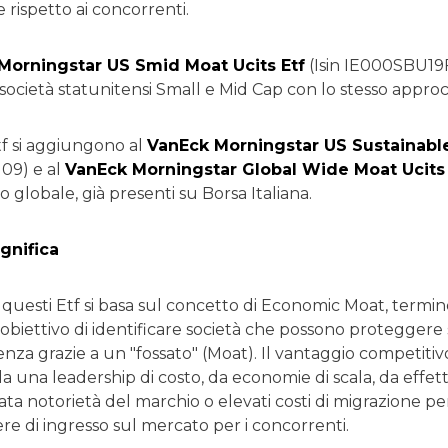
rispetto ai concorrenti.
Morningstar US Smid Moat Ucits Etf
(Isin IE000SBU19F
i società statunitensi Small e Mid Cap con lo stesso approc
tf si aggiungono al
VanEck Morningstar US Sustainable
9) e al
VanEck Morningstar Global Wide Moat Ucits 
lo globale, già presenti su Borsa Italiana.
gnifica
i questi Etf si basa sul concetto di Economic Moat, termi
l’obiettivo di identificare società che possono proteggere
nza grazie a un "fossato" (Moat). Il vantaggio competitivo
 una leadership di costo, da economie di scala, da effetti
a notorietà del marchio o elevati costi di migrazione per
iere di ingresso sul mercato per i concorrenti.