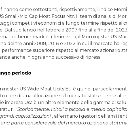
tf hanno come sottostanti, rispettivamente, l'indice Morn
 Small-Mid Cap Moat Focus Ntr. Il team di analisi di Morn
taggi competitivi economici a lungo termine rispetto ai c
e. Dal suo lancio nel febbraio 2007 fino alla fine del 20
rmato il benchmark di riferimento, il Morningstar US Mark
uno dei tre anni 2008, 2018 e 2022 in cui il mercato ha regi
a performance superiore rispetto al mercato azionario s
nce anche in ogni anno successivo di ripresa.
lungo periodo
ningstar US Wide Moat Ucits Etf è quindi particolarmente 
 core di una allocazione sul mercato statunitense all'in
ie imprese Usa è un altro elemento della gamma di soluz
raturi: "
Storicamente, i titoli a piccola e media capital
 grandi capitalizzazioni
", affermano i gestori dell’emittent
 una parte considerevole del mercato azionario statuni