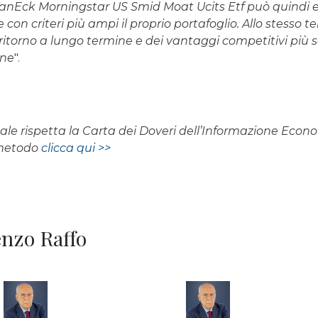
l VanEck Morningstar US Smid Moat Ucits Etf può quindi e
re con criteri più ampi il proprio portafoglio. Allo stes
ritorno a lungo termine e dei vantaggi competitivi più s
one
".
rnale rispetta la Carta dei Doveri dell’Informazione Eco
 metodo
clicca qui >>
renzo Raffo