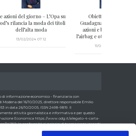
e azioni del giorno – L’Opa su
Obiettivo reddito –
od’s rilancia la moda dei titoli
Guadagnare due volte co
dell’alta moda
azioni e bond, mettendo
l’airbag e ottimizzando il fi
13/02/2024 07:12
11/02/2024 08:15
di informazione economico - finanziaria con
 Modena del 16/10/2025, direttore responsabile Emilio
3 in data 26/10/2005, ISSN 2498-9819. Il
nte attività giornalistica e informativa e per questo
formazione Economica https://www.odg.it/allegato-4-carta-
a/24292. In conformità ai principi di trasparenza imposti
essere consapevoli che i collaboratori di LombardReport.com
possono detenere i titoli oggetto dei loro articoli mentre i