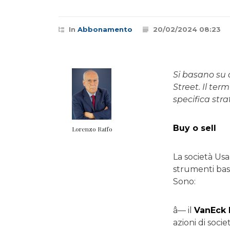
In
Abbonamento
20/02/2024 08:23
Si basano su 
Street. Il ter
specifica str
Buy o sell
Lorenzo Raffo
La società Us
strumenti basa
Sono:
â— il
VanEck 
azioni di soci