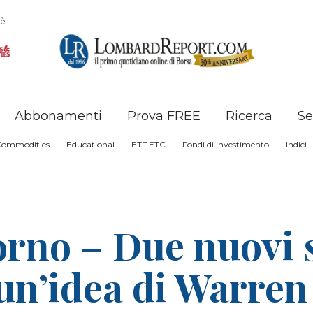
è
Abbonamenti
Prova FREE
Ricerca
Se
Commodities
Educational
ETF ETC
Fondi di investimento
Indici
iorno – Due nuovi 
un’idea di Warren