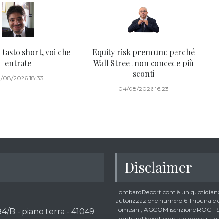
l tasto short, voi che
Equity risk premium: perché
entrate
Wall Street non concede più
sconti
/08/2026 18:33
04/08/2026 16:23
Disclaimer
LombardReport.com è un quotidiano 
autorizzazione numero 6 Tribunale di
Tomasini, AGCOM iscrizione ROC 1195
4/B - piano terra - 41049
LombardReport.com svolge esclusivame