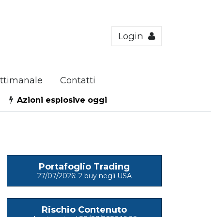
Login
ttimanale
Contatti
Azioni esplosive oggi
Portafoglio Trading
27/07/2026: 2 buy negli USA
Rischio Contenuto