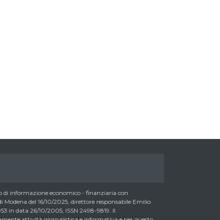
UN CERTIFICATO SU TITOLI
Nasdaq chirurgico, ma...
ASSICURATIVI
04/08/2026 07:50
04/08/2026 11:57
di informazione economico - finanziaria con
 Modena del 16/10/2025, direttore responsabile Emilio
3 in data 26/10/2005, ISSN 2498-9819. Il
nte attività giornalistica e informativa e per questo