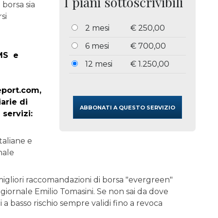
I piani sottoscrivibili
 borsa sia
rsi
2 mesi
€ 250,00
6 mesi
€ 700,00
MS
e
12 mesi
€ 1.250,00
port.com,
iarie di
 servizi:
italiane e
nale
migliori raccomandazioni di borsa "evergreen"
 giornale Emilio Tomasini. Se non sai da dove
i a basso rischio sempre validi fino a revoca