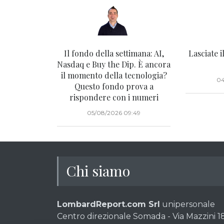
Il fondo della settimana: AI,
Lasciate i
Nasdaq e Buy the Dip. È ancora
il momento della tecnologia?
04
Questo fondo prova a
rispondere con i numeri
05/08/2026 09:49
Chi siamo
LombardReport.com Srl
unipersonale
Centro direzionale Somada - Via Mazzini 18