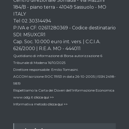
Centro direzionale Somada - Via Mazzini
184/B - piano terra - 41049 Sassuolo - MO
ITALY
Tel 02 30314494
P.IVA e CF: 02611280369 - Codice destinatario
SDI: M5UXCR1
Cap. Soc. 10.000 euro int. vers. | C.C.I.A.
626/2000 | R.E.A. MO - 444011
Quotidiano di informazione di Borsa autorizzazione 6
Tribunale di Modena 16/10/2025
Direttore responsabile: Emilio Tomasini.
AGCOM iscrizione ROC 11953 in data 26-10-2005 | ISSN 2498-
9819
Rispettiamo la Carta dei Doveri dell’Informazione Economica
www.odg.it
clicca qui >>
Informativa metodo
clicca qui >>