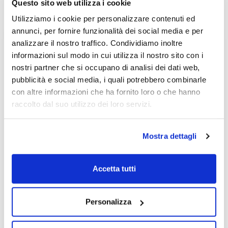
Questo sito web utilizza i cookie
Utilizziamo i cookie per personalizzare contenuti ed
annunci, per fornire funzionalità dei social media e per
analizzare il nostro traffico. Condividiamo inoltre
Non accontentarti solo degli
informazioni sul modo in cui utilizza il nostro sito con i
articoli Free!
nostri partner che si occupano di analisi dei dati web,
pubblicità e social media, i quali potrebbero combinarle
Registrati
gratuitamente
e avrai
con altre informazioni che ha fornito loro o che hanno
accesso senza limitazioni
ai servizi
raccolto dal suo utilizzo dei loro servizi.
premium
per 7 giorni
!
Mostra dettagli
Accetta tutti
Personalizza
Ti inviamo solo un SMS di verifica, niente
spam.