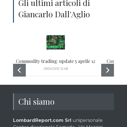
Gli ultimi articoli di
Giancarlo Dall'Aglio
Commodity trading: update 5 aprile 12
Commodity
29/04/2012 12:48
Chi siamo
LombardReport.com Srl
unipersonale