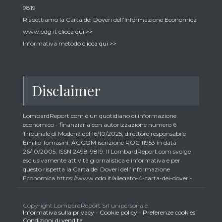
9819
Rispettiamo la Carta dei Doveri dell’Informazione Economica
www.odg.it
clicca qui >>
Informativa metodo
clicca qui >>
Disclaimer
LombardReport.com è un quotidiano di informazione
economico - finanziaria con autorizzazione numero 6
Tribunale di Modena del 16/10/2025, direttore responsabile
Emilio Tomasini, AGCOM iscrizione ROC 11953 in data
26/10/2005, ISSN 2498-9819. Il LombardReport.com svolge
esclusivamente attività giornalistica e informativa e per
questo rispetta la Carta dei Doveri dell’Informazione
Economica https://www.odg.it/allegato-4-carta-dei-doveri-
dellinformazione-economica/24292. In conformità ai principi
di trasparenza imposti dalla citata Carta i lettori debbono
essere consapevoli che i collaboratori di LombardReport.com
Copyright LombardReport Srl unipersonale.
Informativa sulla privacy
-
Cookie policy
-
Preferenze cookies
iscritti all’Ordine dei Giornalisti non possono detenere i titoli
Condizioni di vendita