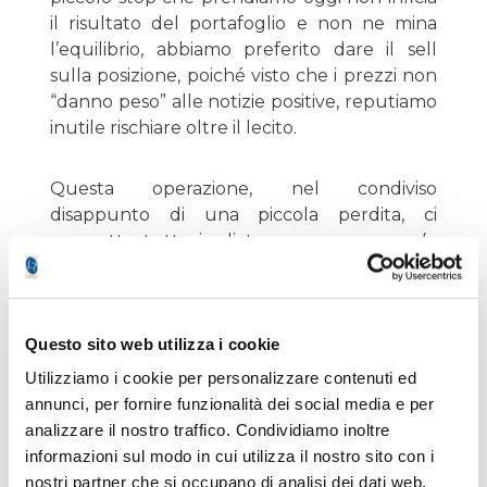
il risultato del portafoglio e non ne mina
l’equilibrio, abbiamo preferito dare il sell
sulla posizione, poiché visto che i prezzi non
“danno peso” alle notizie positive, reputiamo
inutile rischiare oltre il lecito.
Questa operazione, nel condiviso
disappunto di una piccola perdita, ci
permette tuttavia di toccare con mano (e
numeri alla mano…) che ciò che da oltre un
anno sosteniamo in merito alla robustezza
del nostro asset e al suo equilibrio in termini
Questo sito web utilizza i cookie
di pesi adeguati ai vari tipi di rischio ha
trovato riscontro nella pratica. Usciamo da
Utilizziamo i cookie per personalizzare contenuti ed
un titolo con una piccola minus senza
annunci, per fornire funzionalità dei social media e per
inficiare l’andamento del portafoglio e,
analizzare il nostro traffico. Condividiamo inoltre
soprattutto, manteniamo fede alla
informazioni sul modo in cui utilizza il nostro sito con i
vocazione della rubrica “Rischio Contenuto”
nostri partner che si occupano di analisi dei dati web,