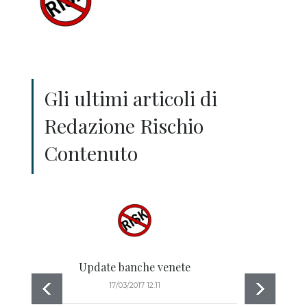
Gli ultimi articoli di
Redazione Rischio
Contenuto
Update banche venete
Ag
17/03/2017 12:11