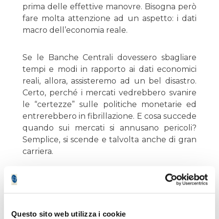
prima delle effettive manovre. Bisogna però
fare molta attenzione ad un aspetto: i dati
macro dell’economia reale.
Se le Banche Centrali dovessero sbagliare
tempi e modi in rapporto ai dati economici
reali, allora, assisteremo ad un bel disastro.
Certo, perché i mercati vedrebbero svanire
le “certezze” sulle politiche monetarie ed
entrerebbero in fibrillazione. E cosa succede
quando sui mercati si annusano pericoli?
Semplice, si scende e talvolta anche di gran
carriera.
La situazione è delicata e bisogna esserne
consapevoli. Tra l’altro fosse anche solo per
una questione meramente tecnica che vede
i listini ormai a contatto con la resistenza –
Questo sito web utilizza i cookie