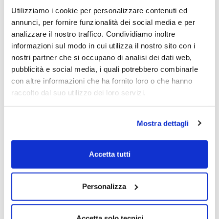
che è forte – dei massimi precedenti e che
Utilizziamo i cookie per personalizzare contenuti ed
verosimilmente un po’ si farà sentire. Ultimo
annunci, per fornire funzionalità dei social media e per
aspetto, la stagionalità che ci vede ormai alle
analizzare il nostro traffico. Condividiamo inoltre
porte di maggio che sappiamo essere l’inizio
informazioni sul modo in cui utilizza il nostro sito con i
del periodo statisticamente meno
nostri partner che si occupano di analisi dei dati web,
favorevole all’equity.
pubblicità e social media, i quali potrebbero combinarle
con altre informazioni che ha fornito loro o che hanno
Tornando al nostro portafoglio, prosegue la
raccolto dal suo utilizzo dei loro servizi.
salita e superiamo il massimo storico
precedente pari a 113,30 di NAV registrato
Mostra dettagli
nella seconda metà di marzo. Ai prezzi
correnti di mercato il NAV è oggi pari a 113,37
ed esprime un progresso del 2,48% da inizio
Accetta tutti
anno e un progresso del 4,16% dai minimi di
novembre. Niente male.
Personalizza
Va da sé che, vista la situazione attuale con
le quotazioni a contatto con livelli
Accetta solo tecnici