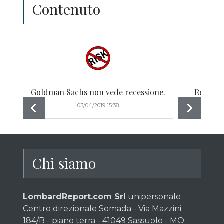
Contenuto
Goldman Sachs non vede recessione.
Rendimen
03/04/2019 15:38
Chi siamo
LombardReport.com Srl
unipersonale
Centro direzionale Somada - Via Mazzini
184/B - piano terra - 41049 Sassuolo - MO