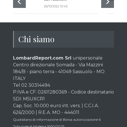
26/10/2022 10:45
Chi siamo
LombardReport.com Srl
unipersonale
Centro direzionale Somada - Via Mazzini
184/B - piano terra - 41049 Sassuolo - MO
ITALY
Tel 02 30314494
P.IVA e CF: 02611280369 - Codice destinatario
SDI: M5UXCR1
Cap. Soc. 10.000 euro int. vers. | C.C.I.A.
626/2000 | R.E.A. MO - 444011
Quotidiano di informazione di Borsa autorizzazione 6
Tribunale di Modena 16/10/2025