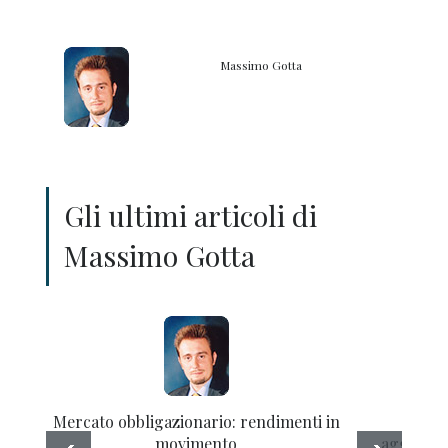
Massimo Gotta
Gli ultimi articoli di
Massimo Gotta
Mercato obbligazionario: rendimenti in
M
movimento
aggiorna