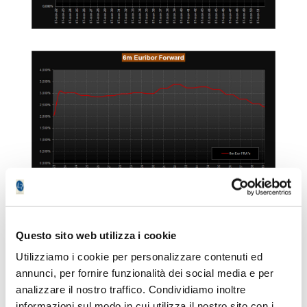
Analisi Integrata Trendycator
Questo sito web utilizza i cookie
Osservando – a livello di analisi integrata – le
curve dei rendimenti dei principali
Utilizziamo i cookie per personalizzare contenuti ed
benchmark decennali, si nota un
annunci, per fornire funzionalità dei social media e per
generalizzato ridimensionamento dei
analizzare il nostro traffico. Condividiamo inoltre
rendimenti su tutte le aree valutarie. L’area
informazioni sul modo in cui utilizza il nostro sito con i