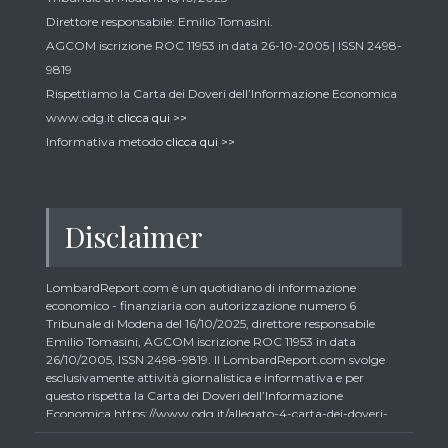
Direttore responsabile: Emilio Tomasini.
AGCOM iscrizione ROC 11953 in data 26-10-2005 | ISSN 2498-
9819
Rispettiamo la Carta dei Doveri dell’Informazione Economica
www.odg.it
clicca qui >>
Informativa metodo
clicca qui >>
Disclaimer
LombardReport.com è un quotidiano di informazione
economico - finanziaria con autorizzazione numero 6
Tribunale di Modena del 16/10/2025, direttore responsabile
Emilio Tomasini, AGCOM iscrizione ROC 11953 in data
26/10/2005, ISSN 2498-9819. Il LombardReport.com svolge
esclusivamente attività giornalistica e informativa e per
questo rispetta la Carta dei Doveri dell’Informazione
Economica https://www.odg.it/allegato-4-carta-dei-doveri-
dellinformazione-economica/24292. In conformità ai principi