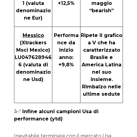
1 (valuta
+12,5%
maggio
denominazio
“bearish”
ne Eur)
Messico
Performa
Ripete il grafico
(Xtrackers
nce da
a V che ha
Msci Mexico)
inizio
caratterizzato
LU047628946
anno:
Brasile e
6 (valuta di
+9,8%
America Latina
denominazio
nel suo
ne Usd)
insieme.
Rimbalzo nelle
ultime sedute
â–º
Infine alcuni campioni Usa di
performance (ytd)
Inevitabile terminare con il mercato Usa.