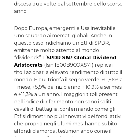
discesa due volte dal settembre dello scorso
anno.
Dopo Europa, emergenti e Usa inevitabile
uno sguardo ai mercati globali. Anche in
questo caso indichiamo un Etf di SPDR,
emittente molto attento al mondo
“dividends”. L’
SPDR S&P Global Dividend
Aristocrats
(Isin IE00B9CQXS71) replica i
titoli azionari a elevato rendimento di tutto il
mondo. E qui trionfa il segno verde: +0,96% a
1 mese, +5,9% da inizio anno, +10,9% a sei mesi
e +11,3% a un anno. I maggiori titoli presenti
nell’indice di riferimento non sono i soliti
cavalli di battaglia, confermando come gli
Etf si dimostrino più innovativi dei fondi attivi,
che proprio negli ultimi mesi hanno subito
affondi clamorosi, testimoniando come il