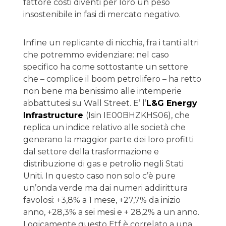
fattore costi diventi per loro un peso
insostenibile in fasi di mercato negativo.
Infine un replicante di nicchia, fra i tanti altri
che potremmo evidenziare: nel caso
specifico ha come sottostante un settore
che – complice il boom petrolifero – ha retto
non bene ma benissimo alle intemperie
abbattutesi su Wall Street. E’ l’
L&G Energy
Infrastructure
(Isin IE00BHZKHS06), che
replica un indice relativo alle società che
generano la maggior parte dei loro profitti
dal settore della trasformazione e
distribuzione di gas e petrolio negli Stati
Uniti. In questo caso non solo c’è pure
un’onda verde ma dai numeri addirittura
favolosi: +3,8% a 1 mese, +27,7% da inizio
anno, +28,3% a sei mesi e + 28,2% a un anno.
Logicamente questo Etf è correlato a una