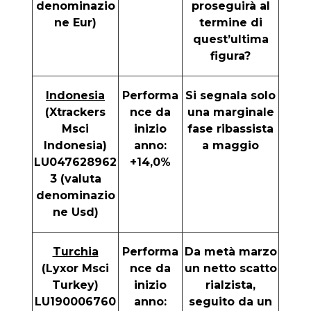
denominazio
proseguirà al
ne Eur)
termine di
quest’ultima
figura?
Indonesia
Performa
Si segnala solo
(Xtrackers
nce da
una marginale
Msci
inizio
fase ribassista
Indonesia)
anno:
a maggio
LU047628962
+14,0%
3 (valuta
denominazio
ne Usd)
Turchia
Performa
Da metà marzo
(Lyxor Msci
nce da
un netto scatto
Turkey)
inizio
rialzista,
LU190006760
anno:
seguito da un