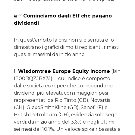
â–º Cominciamo dagli Etf che pagano
dividendi
In quest’ambito la crisi non si è sentita e lo
dimostrano i grafici di molti replicanti, rimasti
quasi ai massimi da inizio anno.
Il
Wisdomtree Europe Equity Income
(Isin
IE00BQZJBX31), il cui indice è composto
dalle società europee che corrispondono
dividendi più elevati, con i maggiori pesi
rappresentati da Rio Tinto (GB), Novartis
(CH), GlaxoSmithKline (GB), Sanofi (F) e
British Petroleum (GB), evidenzia solo segni
verdi: da inizio anno del 3,6% e negli ultimi
sei mesi del 10,1%. Un veloce spike ribassista a