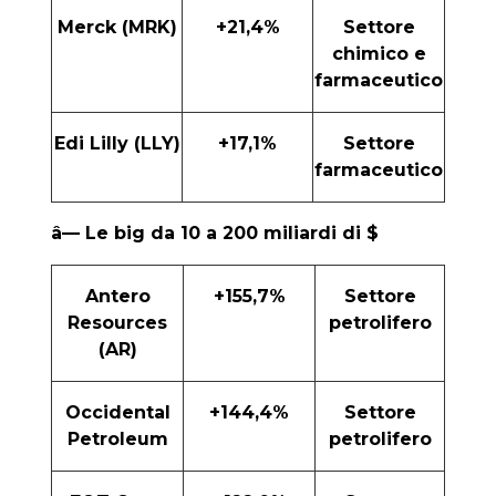
Merck (MRK)
+21,4%
Settore
chimico e
farmaceutico
Edi Lilly (LLY)
+17,1%
Settore
farmaceutico
â— Le big da 10 a 200 miliardi di $
Antero
+155,7%
Settore
Resources
petrolifero
(AR)
Occidental
+144,4%
Settore
Petroleum
petrolifero