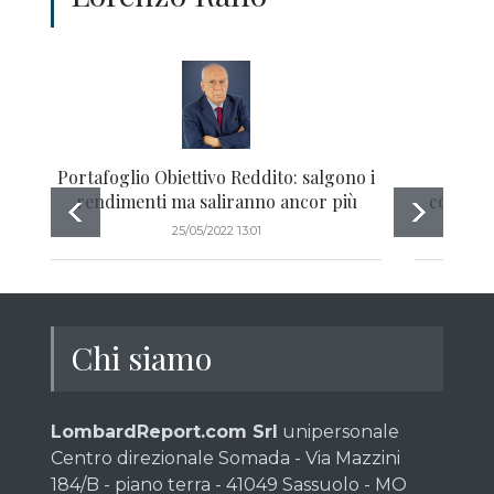
Portafoglio Obiettivo Reddito: salgono i
Bond w
rendimenti ma saliranno ancor più
confron
25/05/2022 13:01
Chi siamo
LombardReport.com Srl
unipersonale
Centro direzionale Somada - Via Mazzini
184/B - piano terra - 41049 Sassuolo - MO