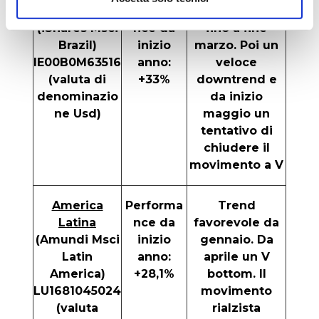
Brasile
Performa
Un bel rialzo
(iShares Msci
nce da
fino a fine
Brazil)
inizio
marzo. Poi un
IE00B0M63516
anno:
veloce
(valuta di
+33%
downtrend e
denominazio
da inizio
ne Usd)
maggio un
tentativo di
chiudere il
movimento a V
America
Performa
Trend
Latina
nce da
favorevole da
(Amundi Msci
inizio
gennaio. Da
Latin
anno:
aprile un V
America)
+28,1%
bottom. Il
LU1681045024
movimento
(valuta
rialzista