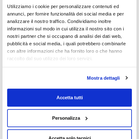
â–º Anche sul fronte emerging (con gli
Utilizziamo i cookie per personalizzare contenuti ed
Etf) c’è chi non ha proprio penato
annunci, per fornire funzionalità dei social media e per
analizzare il nostro traffico. Condividiamo inoltre
informazioni sul modo in cui utilizza il nostro sito con i
A guardare i grafici di alcuni mercati
nostri partner che si occupano di analisi dei dati web,
emergenti si potrebbe pensare che tutto
pubblicità e social media, i quali potrebbero combinarle
quanto di rosso si è visto sulle Borse derivi
con altre informazioni che ha fornito loro o che hanno
dall’invasione dell’Ucraina. I Paesi infatti più
raccolto dal suo utilizzo dei loro servizi.
lontani dai territori di guerra hanno
continuato a marciare spediti. La
prosecuzione potrebbe invece essere
Mostra dettagli
condizionata dai timori di recessione
mondiale. In questo caso infatti anche gli
“emerging” più forti (fra l’altro non sempre
Accetta tutti
grandi esportatori di materie prime)
potrebbero invertire la marcia. A oggi ecco
Personalizza
comunque cinque mercati rimasti in forze,
replicati con Etf quotati su Borsa Italiana.
Accetta solo tecnici