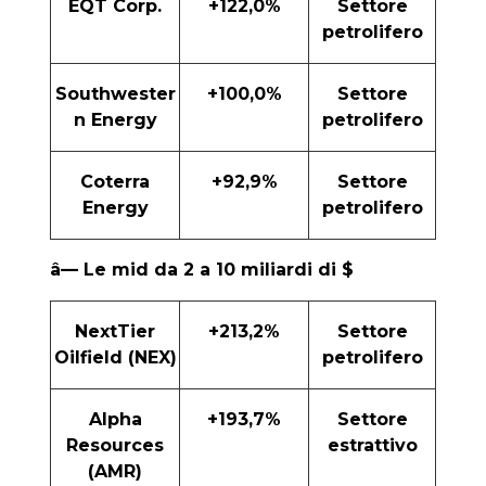
EQT Corp.
+122,0%
Settore
petrolifero
Southwester
+100,0%
Settore
n Energy
petrolifero
Coterra
+92,9%
Settore
Energy
petrolifero
â— Le mid da 2 a 10 miliardi di $
NextTier
+213,2%
Settore
Oilfield (NEX)
petrolifero
Alpha
+193,7%
Settore
Resources
estrattivo
(AMR)