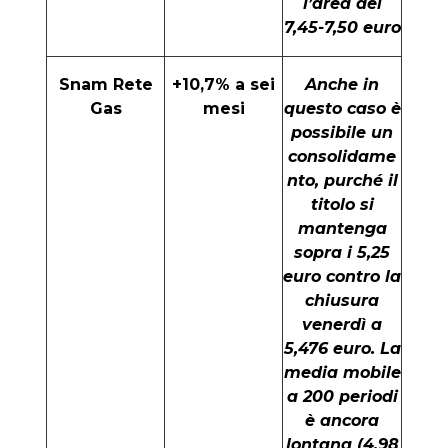
l’area dei
7,45-7,50 euro
Snam Rete
+10,7% a sei
Anche in
Gas
mesi
questo caso è
possibile un
consolidame
nto, purché il
titolo si
mantenga
sopra i 5,25
euro contro la
chiusura
venerdì a
5,476 euro. La
media mobile
a 200 periodi
è ancora
lontana (4,98