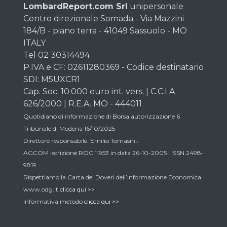
LombardReport.com Srl
unipersonale
Centro direzionale Somada - Via Mazzini
184/B - piano terra - 41049 Sassuolo - MO
ITALY
Tel 02 30314494
P.IVA e CF: 02611280369 - Codice destinatario
SDI: M5UXCR1
Cap. Soc. 10.000 euro int. vers. | C.C.I.A.
626/2000 | R.E.A. MO - 444011
Quotidiano di informazione di Borsa autorizzazione 6
Tribunale di Modena 16/10/2025
Direttore responsabile: Emilio Tomasini.
AGCOM iscrizione ROC 11953 in data 26-10-2005 | ISSN 2498-
9819
Rispettiamo la Carta dei Doveri dell’Informazione Economica
www.odg.it
clicca qui >>
Informativa metodo
clicca qui >>