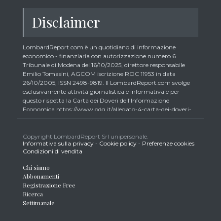
Disclaimer
LombardReport.com è un quotidiano di informazione
economico - finanziaria con autorizzazione numero 6
Tribunale di Modena del 16/10/2025, direttore responsabile
Emilio Tomasini, AGCOM iscrizione ROC 11953 in data
26/10/2005, ISSN 2498-9819. Il LombardReport.com svolge
esclusivamente attività giornalistica e informativa e per
questo rispetta la Carta dei Doveri dell’Informazione
Economica https://www.odg.it/allegato-4-carta-dei-doveri-
dellinformazione-economica/24292. In conformità ai principi
di trasparenza imposti dalla citata Carta i lettori debbono
essere consapevoli che i collaboratori di LombardReport.com
Copyright LombardReport Srl unipersonale.
Informativa sulla privacy
-
Cookie policy
-
Preferenze cookies
iscritti all’Ordine dei Giornalisti non possono detenere i titoli
Condizioni di vendita
oggetto dei loro articoli mentre i collaboratori non giornalisti
potrebbero detenere, sebbene in percentuali minime tipiche di
Chi siamo
trader retail e comunque inferiori allo 0,5% del capitale, gli
Abbonamenti
strumenti finanziari oggetto dei loro articoli creando così un
Registrazione Free
potenziale conflitto di interesse con i lettori stessi. L’accesso al
Ricerca
presente sito implica la conoscenza e la piena accettazione
Settimanale
delle presenti informazioni legali, dei Termini d’Uso del sito
stesso, della Informativa Metodo, della Carta dei Doveri