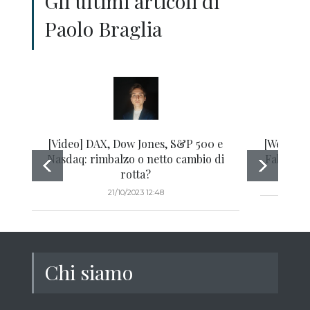
Gli ultimi articoli di
Paolo Braglia
[Video] DAX, Dow Jones, S&P 500 e
[Webinar
Nasdaq: rimbalzo o netto cambio di
Fabio Tan
rotta?
21/10/2023 12:48
Chi siamo