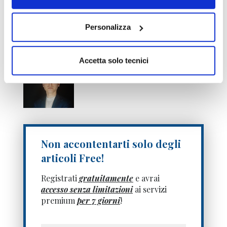
Doveri dell’Informazione Economica
clicca
qui >>
Personalizza
Informativa metodo
clicca qui >>
Accetta solo tecnici
Paolo Braglia
Non accontentarti solo degli
articoli Free!
Registrati
gratuitamente
e avrai
accesso senza limitazioni
ai servizi
premium
per 7 giorni
!