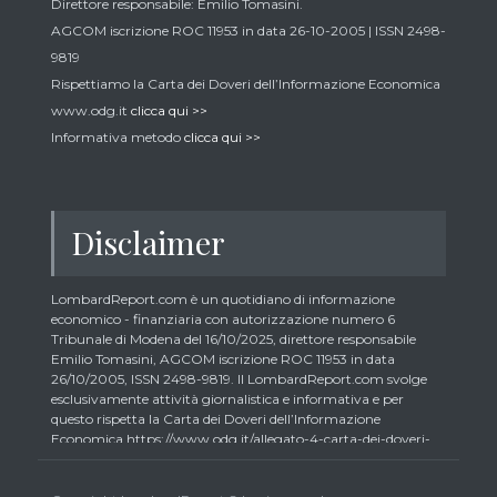
Direttore responsabile: Emilio Tomasini.
AGCOM iscrizione ROC 11953 in data 26-10-2005 | ISSN 2498-
9819
Rispettiamo la Carta dei Doveri dell’Informazione Economica
www.odg.it
clicca qui >>
Informativa metodo
clicca qui >>
Disclaimer
LombardReport.com è un quotidiano di informazione
economico - finanziaria con autorizzazione numero 6
Tribunale di Modena del 16/10/2025, direttore responsabile
Emilio Tomasini, AGCOM iscrizione ROC 11953 in data
26/10/2005, ISSN 2498-9819. Il LombardReport.com svolge
esclusivamente attività giornalistica e informativa e per
questo rispetta la Carta dei Doveri dell’Informazione
Economica https://www.odg.it/allegato-4-carta-dei-doveri-
dellinformazione-economica/24292. In conformità ai principi
di trasparenza imposti dalla citata Carta i lettori debbono