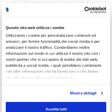
Il
Lombard Stock Index
ordina ogni giorno
le migliori azioni italiane in termini di
momentum e le presenta in un elenco
pubblicato su LombardReport.com. Il
Questo sito web utilizza i cookie
ranking aiuta a porre le domande giuste,
ma non identifica il timing di
Utilizziamo i cookie per personalizzare contenuti ed
entrata.
Questo compito resta in mano al
annunci, per fornire funzionalità dei social media e per
lettore esperto
che, osservando ed
analizzare il nostro traffico. Condividiamo inoltre
analizzando i grafici, va alla ricerca del
informazioni sul modo in cui utilizza il nostro sito con i
punto ideale in cui entrare per minimizzare
nostri partner che si occupano di analisi dei dati web,
il rischio
pubblicità e social media, i quali potrebbero combinarle
con altre informazioni che ha fornito loro o che hanno
raccolto dal suo utilizzo dei loro servizi.
L’autore del presente articolo è iscritto
Mostra dettagli
all’Ordine dei Giornalisti e non detiene gli
strumenti oggetto delle sue analisi.
Il nostro giornale rispetta la Carta dei
Accetta tutti